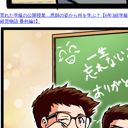
荒れた学級の公開授業…恩師の姿から何を学ぶ？【6年3組学級
経営物語 番外編1】