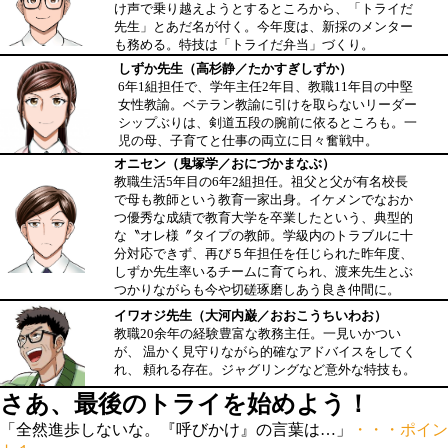
け声で乗り越えようとするところから、「トライだ
先生」とあだ名が付く。今年度は、新採のメンター
も務める。特技は「トライだ弁当」づくり。
しずか先生（高杉静／たかすぎしずか）
6年1組担任で、学年主任2年目、教職11年目の中堅
女性教諭。ベテラン教諭に引けを取らないリーダー
シップぶりは、剣道五段の腕前に依るところも。一
児の母、子育てと仕事の両立に日々奮戦中。
オニセン（鬼塚学／おにづかまなぶ）
教職生活5年目の6年2組担任。祖父と父が有名校長
で母も教師という教育一家出身。イケメンでなおか
つ優秀な成績で教育大学を卒業したという、典型的
な〝オレ様〞タイプの教師。学級内のトラブルに十
分対応できず、再び５年担任を任じられた昨年度、
しずか先生率いるチームに育てられ、渡来先生とぶ
つかりながらも今や切磋琢磨しあう良き仲間に。
イワオジ先生（大河内巌／おおこうちいわお）
教職20余年の経験豊富な教務主任。一見いかつい
が、 温かく見守りながら的確なアドバイスをしてく
れ、 頼れる存在。ジャグリングなど意外な特技も。
さあ、最後のトライを始めよう！
「全然進歩しないな。『呼びかけ』の言葉は…」
・・・ポイン