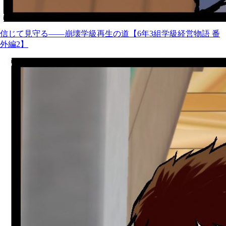
信じて見守る――崩壊学級再生の道【6年3組学級経営物語 番
外編2】