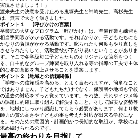
実現させましょう！」
渡来先生の決意を受け止める鬼塚先生と神崎先生。高杉先生
は、無言で大きく頷きました。
ポイント１ 【呼びかけの言葉】
卒業式の大切なプログラム「呼びかけ」は、準備作業も練習も
相当手間暇がかかる活動です。そればかりか、子どもたちにも
かなりの負担がかかる活動です。叱られたり何度もやり直しを
させられたりして、活動意欲が下がり易いということがありま
す。そこで各学級毎に子どもたちのオリジナルな箇所をつく
る、自主的なグループ練習を取り入れる等の指導の工夫で主体
的な参加意欲を向上させることを提案します。
ポイント２【地域との信頼関係】
「学校への信頼感を高める」とよく言われますが、簡単なこと
ではありません。子どもたちだけでなく、保護者や地域も学校
の過去の対応をずっと覚えています。それ故、荒れやイジメ等
の課題に的確に取り組んで解決すること。そして誠実な姿勢等
を、地域にしっかり認識してもらう必要があります。何より教
師力の質の高さや子どもの事を考えた対応が出来る学校にな
る。そのための意図的・計画的かつ長期的な取組が、学校には
求め続けられるのです。
最高の終わりを目指して