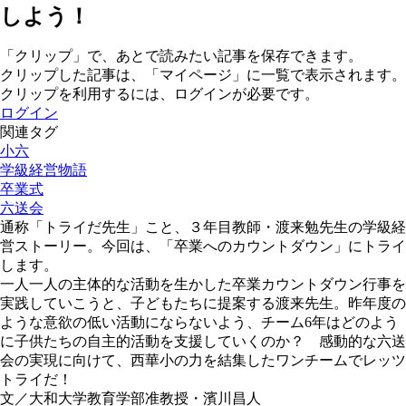
しよう！
「クリップ」で、あとで読みたい記事を保存できます。
クリップした記事は、「マイページ」に一覧で表示されます。
クリップを利用するには、ログインが必要です。
ログイン
関連タグ
小六
学級経営物語
卒業式
六送会
通称「トライだ先生」こと、３年目教師・渡来勉先生の学級経
営ストーリー。今回は、「卒業へのカウントダウン」にトライ
します。
一人一人の主体的な活動を生かした卒業カウントダウン行事を
実践していこうと、子どもたちに提案する渡来先生。昨年度の
ような意欲の低い活動にならないよう、チーム6年はどのよう
に子供たちの自主的活動を支援していくのか？ 感動的な六送
会の実現に向けて、西華小の力を結集したワンチームでレッツ
トライだ！
文／大和大学教育学部准教授・濱川昌人