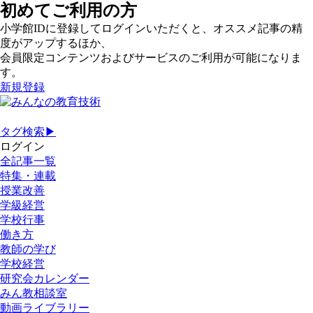
初めてご利用の方
小学館IDに登録してログインいただくと、オススメ記事の精
度がアップするほか、
会員限定コンテンツおよびサービスのご利用が可能になりま
す。
新規登録
タグ検索▶
ログイン
全記事一覧
特集・連載
授業改善
学級経営
学校行事
働き方
教師の学び
学校経営
研究会カレンダー
みん教相談室
動画ライブラリー