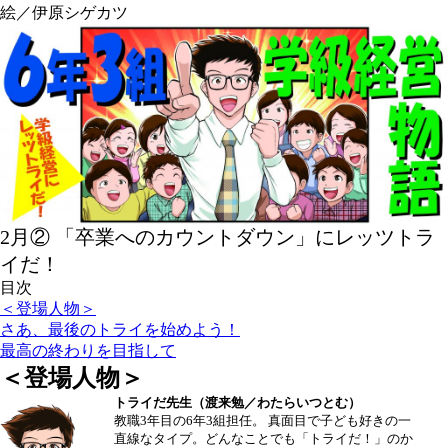
絵／伊原シゲカツ
2月② 「卒業へのカウントダウン」にレッツトラ
イだ！
目次
＜登場人物＞
さあ、最後のトライを始めよう！
最高の終わりを目指して
＜登場人物＞
トライだ先生（渡来勉／わたらいつとむ）
教職3年目の6年3組担任。 真面目で子ども好きの一
直線なタイプ。どんなことでも「トライだ！」のか