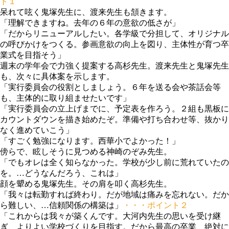
ト１
呆れて呟く鬼塚先生に、渡来先生も頷きます。
「理解できますね。去年の６年の意欲の低さが」
「だからリニューアルしたい。各学級で分担して、オリジナル
の呼びかけをつくる。参画意欲の向上を図り、主体性が育つ卒
業式を目指そう」
週末の学年会で力強く提案する高杉先生。渡来先生と鬼塚先生
も、次々に具体案を示します。
「実行委員会の役割としましょう。６年を送る会や茶話会等
も、主体的に取り組ませたいです」
「実行委員会の立上げまでに、予定表を作ろう。２組も黒板に
カウントダウンを描き始めたぞ。準備や打ち合わせ等、抜かり
なく進めていこう」
「すごく勉強になります。西華小でよかった！」
傍らで、眩しそうに見つめる神崎のぞみ先生。
「でもオレは全く知らなかった。学校が少し前に荒れていたの
を。…どうなんだろう、これは」
顔を顰める鬼塚先生。その肩を叩く高杉先生。
「我々は転勤すれば終わり。だが地域は痛みを忘れない。だか
ら難しい、…信頼関係の構築は」
・・・ポイント２
「これからは我々が築くんです。大河内先生の思いを受け継
ぎ、よりよい学校づくりを目指す。だから最高の卒業、絶対に