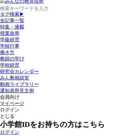
タグ検索▶
全記事一覧
特集・連載
授業改善
学級経営
学校行事
働き方
教師の学び
学校経営
研究会カレンダー
みん教相談室
動画ライブラリー
通知表所見文例
会員向け
マイページ
ログイン
とじる
小学館IDをお持ちの方はこちら
ログイン