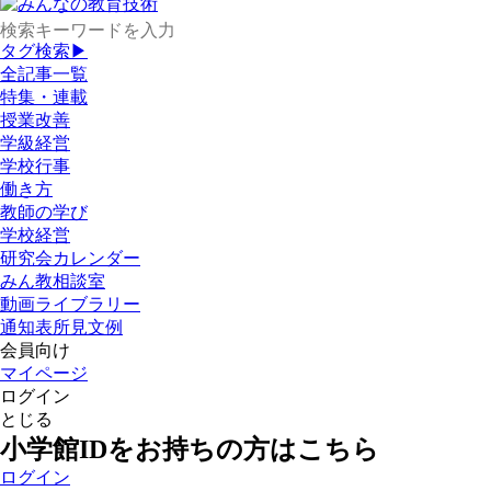
タグ検索▶
全記事一覧
特集・連載
授業改善
学級経営
学校行事
働き方
教師の学び
学校経営
研究会カレンダー
みん教相談室
動画ライブラリー
通知表所見文例
会員向け
マイページ
ログイン
とじる
小学館IDをお持ちの方はこちら
ログイン