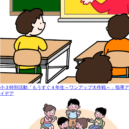
小３特別活動「もうすぐ４年生～ワンアップ大作戦～」指導ア
イデア