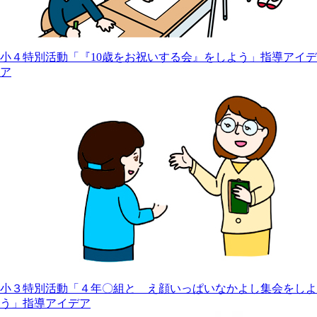
小４特別活動「『10歳をお祝いする会』をしよう」指導アイデ
ア
小３特別活動「４年〇組と え顔いっぱいなかよし集会をしよ
う」指導アイデア