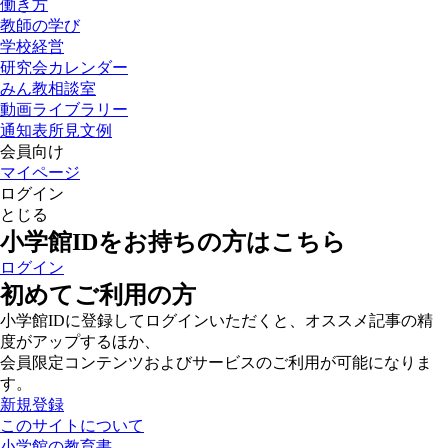
働き方
教師の学び
学校経営
研究会カレンダー
みん教相談室
動画ライブラリー
通知表所見文例
会員向け
マイページ
ログイン
とじる
小学館IDをお持ちの方はこちら
ログイン
初めてご利用の方
小学館IDに登録してログインいただくと、オススメ記事の精
度がアップするほか、
会員限定コンテンツおよびサービスのご利用が可能になりま
す。
新規登録
このサイトについて
小学館の教育書