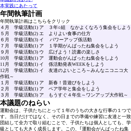
本実践にあたって
年間執筆計画
年間執筆計画はこちらをクリック
４月 学級活動(1) ア ３年○組 なかよくなろう集会をしよう
５月 学級活動(2) エ よりよい食事の仕方
６月 学級活動(3) イ パワーアップ係活動
７月 学級活動(1) ア １学期がんばったね集会をしよう
９月 学級活動(3) ウ 広げよう！読書の楽しさ
10月 学級活動(1) ア 運動会がんばったね集会をしよう
11月 学級活動(1) イ 係活動発表WEEKをしよう
12月 学級活動(2) イ 友達のよいところ～みんなニコニコ大
作戦～
１月 学級活動(1) ア 新春！昔遊びをしよう
２月 学級活動(1) ア ペア学年と集会をしよう
３月 学級活動(3) ア もうすぐ４年生～ワンアップ大作戦～
本議題のねらい
運動会は、子供たちにとって１年のうちの大きな行事の１つで
す。当日だけではなく、その日までの準備や練習に友達と一致
団結して全力で取り組むことで、子供たちは個人としても、学
級としても大きく成長します。この、｢運動会がんばったね集