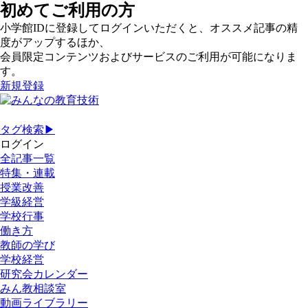
初めてご利用の方
小学館IDに登録してログインいただくと、オススメ記事の精
度がアップするほか、
会員限定コンテンツおよびサービスのご利用が可能になりま
す。
新規登録
タグ検索▶
ログイン
全記事一覧
特集・連載
授業改善
学級経営
学校行事
働き方
教師の学び
学校経営
研究会カレンダー
みん教相談室
動画ライブラリー