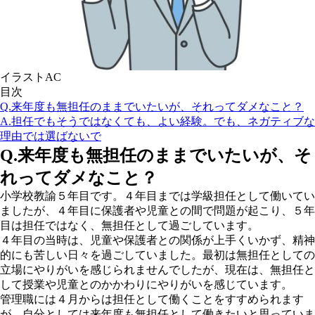
イラストAC
目次
Q.来年度も無担任のままでいたいが、それってダメなこと？
A.担任でもそうではなくても、よい経験。でも、ネガティブな
理由では選ばないで
Q.来年度も無担任のままでいたいが、そ
れってダメなこと？
小学校教諭５年目です。４年目までは学級担任として働いてい
ましたが、４年目に保護者や児童との間で問題が起こり、５年
目は担任ではなく、無担任として過ごしています。
４年目の当時は、児童や保護者との関係が上手くいかず、精神
的にも苦しい日々を過ごしていました。最初は無担任としての
立場にやりがいを感じられませんでしたが、現在は、無担任と
して授業や児童とのかかわりにやりがいを感じています。
管理職には４月からは担任として働くことをすすめられます
が、自分としては来年度も無担任として働きたいと思っていま