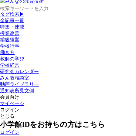
タグ検索▶
全記事一覧
特集・連載
授業改善
学級経営
学校行事
働き方
教師の学び
学校経営
研究会カレンダー
みん教相談室
動画ライブラリー
通知表所見文例
会員向け
マイページ
ログイン
とじる
小学館IDをお持ちの方はこちら
ログイン