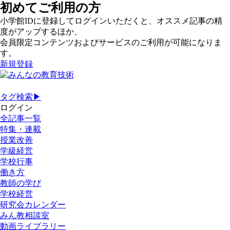
初めてご利用の方
小学館IDに登録してログインいただくと、オススメ記事の精
度がアップするほか、
会員限定コンテンツおよびサービスのご利用が可能になりま
す。
新規登録
タグ検索▶
ログイン
全記事一覧
特集・連載
授業改善
学級経営
学校行事
働き方
教師の学び
学校経営
研究会カレンダー
みん教相談室
動画ライブラリー