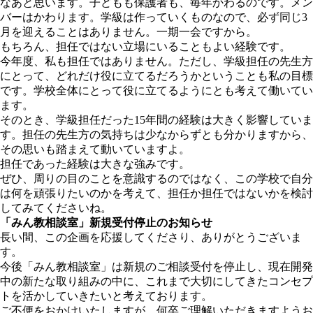
なあと思います。子どもも保護者も、毎年かわるのです。メン
バーはかわります。学級は作っていくものなので、必ず同じ3
月を迎えることはありません。一期一会ですから。
もちろん、担任ではない立場にいることもよい経験です。
今年度、私も担任ではありません。ただし、学級担任の先生方
にとって、どれだけ役に立てるだろうかということも私の目標
です。学校全体にとって役に立てるようにとも考えて働いてい
ます。
そのとき、学級担任だった15年間の経験は大きく影響していま
す。担任の先生方の気持ちは少なからずとも分かりますから、
その思いも踏まえて動いていますよ。
担任であった経験は大きな強みです。
ぜひ、周りの目のことを意識するのではなく、この学校で自分
は何を頑張りたいのかを考えて、担任か担任ではないかを検討
してみてくださいね。
「みん教相談室」新規受付停止のお知らせ
長い間、この企画を応援してくださり、ありがとうございま
す。
今後「みん教相談室」は新規のご相談受付を停止し、現在開発
中の新たな取り組みの中に、これまで大切にしてきたコンセプ
トを活かしていきたいと考えております。
ご不便をおかけいたしますが、何卒ご理解いただきますようお