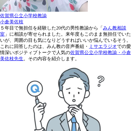
佐賀県公立小学校教諭
小倉美佐枝
５年目で無担任を経験した20代の男性教諭から「
みん教相談
室
」に相談が寄せられました。来年度もこのまま無担任でいた
いが、周囲の目も気になりどうすればいいか悩んでいるそう。
これに回答したのは、みん教の音声番組・
ミサエラジオ
での愛
情深いポジティブトークで人気の
佐賀県公立小学校教諭・小倉
美佐枝先生
。その内容を紹介します。