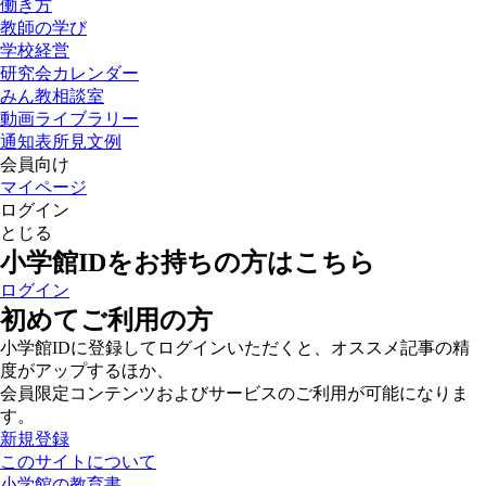
働き方
教師の学び
学校経営
研究会カレンダー
みん教相談室
動画ライブラリー
通知表所見文例
会員向け
マイページ
ログイン
とじる
小学館IDをお持ちの方はこちら
ログイン
初めてご利用の方
小学館IDに登録してログインいただくと、オススメ記事の精
度がアップするほか、
会員限定コンテンツおよびサービスのご利用が可能になりま
す。
新規登録
このサイトについて
小学館の教育書