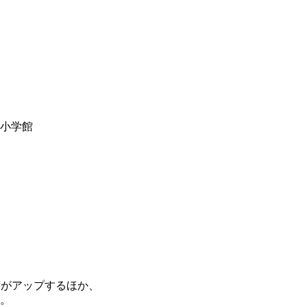
y小学館
度がアップするほか、
。