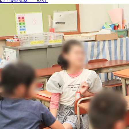
の「快答乱麻！」#33】