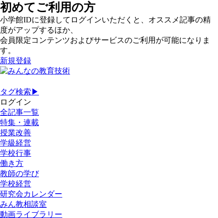
初めてご利用の方
小学館IDに登録してログインいただくと、オススメ記事の精
度がアップするほか、
会員限定コンテンツおよびサービスのご利用が可能になりま
す。
新規登録
タグ検索▶
ログイン
全記事一覧
特集・連載
授業改善
学級経営
学校行事
働き方
教師の学び
学校経営
研究会カレンダー
みん教相談室
動画ライブラリー