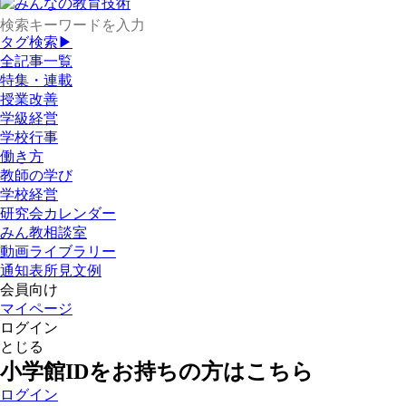
タグ検索▶
全記事一覧
特集・連載
授業改善
学級経営
学校行事
働き方
教師の学び
学校経営
研究会カレンダー
みん教相談室
動画ライブラリー
通知表所見文例
会員向け
マイページ
ログイン
とじる
小学館IDをお持ちの方はこちら
ログイン