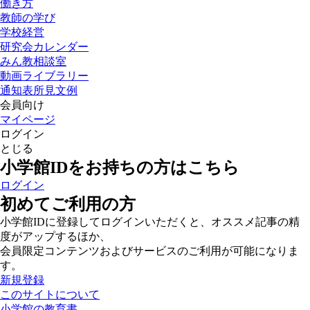
働き方
教師の学び
学校経営
研究会カレンダー
みん教相談室
動画ライブラリー
通知表所見文例
会員向け
マイページ
ログイン
とじる
小学館IDをお持ちの方はこちら
ログイン
初めてご利用の方
小学館IDに登録してログインいただくと、オススメ記事の精
度がアップするほか、
会員限定コンテンツおよびサービスのご利用が可能になりま
す。
新規登録
このサイトについて
小学館の教育書