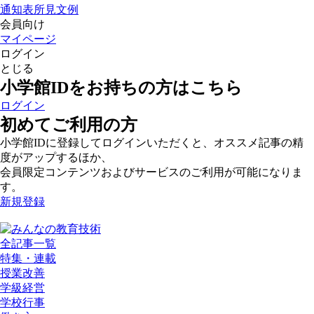
通知表所見文例
会員向け
マイページ
ログイン
とじる
小学館IDをお持ちの方はこちら
ログイン
初めてご利用の方
小学館IDに登録してログインいただくと、オススメ記事の精
度がアップするほか、
会員限定コンテンツおよびサービスのご利用が可能になりま
す。
新規登録
全記事一覧
特集・連載
授業改善
学級経営
学校行事