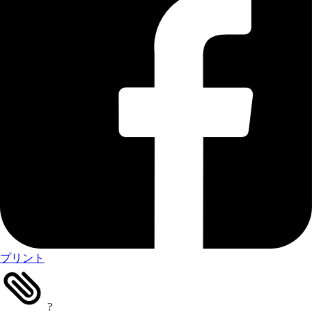
プリント
?