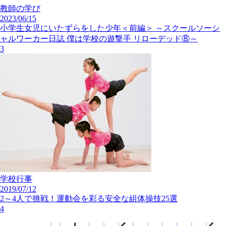
教師の学び
2023/06/15
小学生女児にいたずらをした少年＜前編＞ ～スクールソーシ
ャルワーカー日誌 僕は学校の遊撃手 リローデッド⑧～
3
学校行事
2019/07/12
2～4人で挑戦！運動会を彩る安全な組体操技25選
4