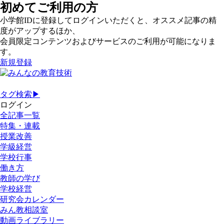
初めてご利用の方
小学館IDに登録してログインいただくと、オススメ記事の精
度がアップするほか、
会員限定コンテンツおよびサービスのご利用が可能になりま
す。
新規登録
タグ検索▶
ログイン
全記事一覧
特集・連載
授業改善
学級経営
学校行事
働き方
教師の学び
学校経営
研究会カレンダー
みん教相談室
動画ライブラリー