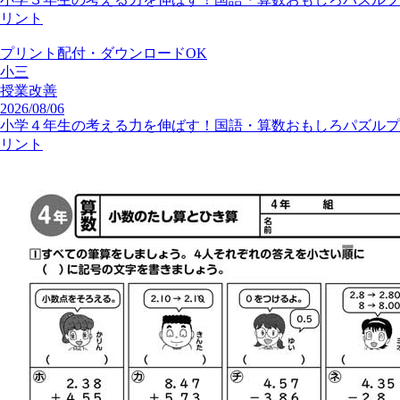
リント
プリント配付・ダウンロードOK
小三
授業改善
2026/08/06
小学４年生の考える力を伸ばす！国語・算数おもしろパズルプ
リント