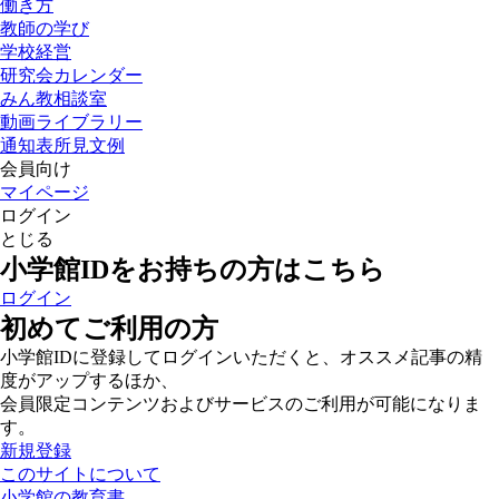
働き方
教師の学び
学校経営
研究会カレンダー
みん教相談室
動画ライブラリー
通知表所見文例
会員向け
マイページ
ログイン
とじる
小学館IDをお持ちの方はこちら
ログイン
初めてご利用の方
小学館IDに登録してログインいただくと、オススメ記事の精
度がアップするほか、
会員限定コンテンツおよびサービスのご利用が可能になりま
す。
新規登録
このサイトについて
小学館の教育書