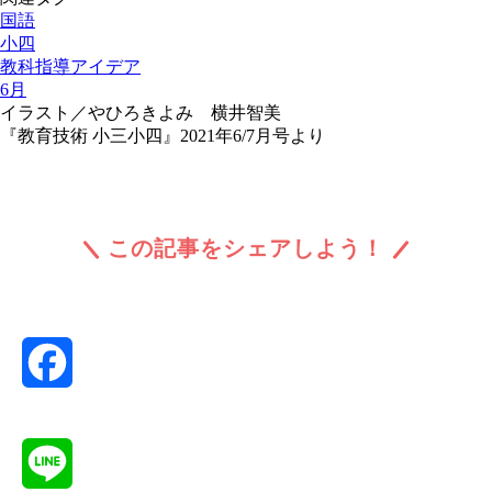
国語
小四
教科指導アイデア
6月
イラスト／やひろきよみ 横井智美
『教育技術 小三小四』2021年6/7月号より
この記事をシェアしよう！
Facebook