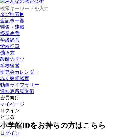
タグ検索▶
全記事一覧
特集・連載
授業改善
学級経営
学校行事
働き方
教師の学び
学校経営
研究会カレンダー
みん教相談室
動画ライブラリー
通知表所見文例
会員向け
マイページ
ログイン
とじる
小学館IDをお持ちの方はこちら
ログイン