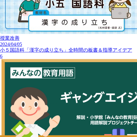
授業改善
2024/04/05
小５国語科「漢字の成り立ち」全時間の板書＆指導アイデア
6