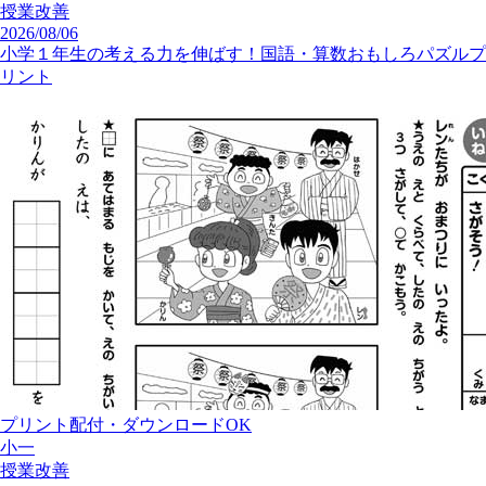
授業改善
2026/08/06
小学１年生の考える力を伸ばす！国語・算数おもしろパズルプ
リント
プリント配付・ダウンロードOK
小一
授業改善