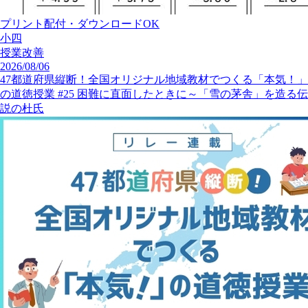
プリント配付・ダウンロードOK
小四
授業改善
2026/08/06
47都道府県縦断！全国オリジナル地域教材でつくる「本気！」
の道徳授業 #25 困難に直面したときに～「雪の茅舎」を造る伝
説の杜氏