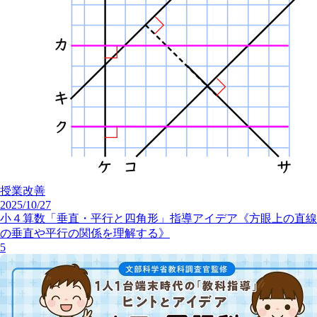
授業改善
2025/10/27
小４算数「垂直・平行と四角形」指導アイデア《方眼上の直線
の垂直や平行の関係を理解する》
5