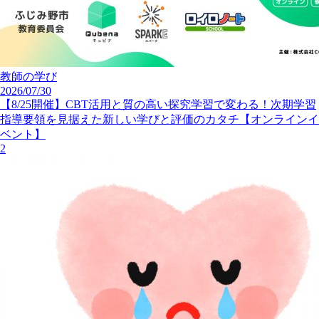
教師の学び
2026/07/30
【8/25開催】CBT活用と質の高い探究学習で変わる！次期学習
指導要領を見据えた新しい学びと評価のカタチ【オンラインイ
ベント】
2