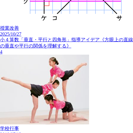
授業改善
2025/10/27
小４算数「垂直・平行と四角形」指導アイデア《方眼上の直線
の垂直や平行の関係を理解する》
4
学校行事