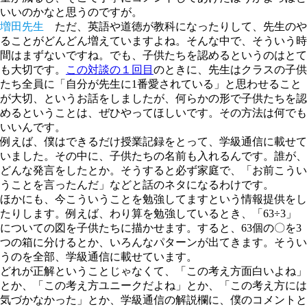
いいのかなと思うのですが。
増田先生
ただ、英語や道徳が教科になったりして、先生のや
ることがどんどん増えていますよね。そんな中で、そういう時
間はまずないですね。でも、子供たちを認めるというのはとて
も大切です。
この対談の１回目
のときに、先生はクラスの子供
たち全員に「自分が先生に1番愛されている」と思わせること
が大切、というお話をしましたが、何らかの形で子供たちを認
めるということは、ぜひやってほしいです。その方法は何でも
いいんです。
例えば、僕はできるだけ授業記録をとって、学級通信に載せて
いました。その中に、子供たちの名前も入れるんです。誰が、
どんな発言をしたとか。そうすると必ず家庭で、「お前こうい
うことを言ったんだ」などと話のネタになるわけです。
ほかにも、今こういうことを勉強してますという情報提供をし
たりします。例えば、わり算を勉強しているとき、「63÷3」
についての図を子供たちに描かせます。すると、63個の〇を3
つの箱に分けるとか、いろんなパターンが出てきます。そうい
うのを全部、学級通信に載せています。
どれが正解ということじゃなくて、「この考え方面白いよね」
とか、「この考え方ユニークだよね」とか、「この考え方には
気づかなかった」とか、学級通信の解説欄に、僕のコメントと