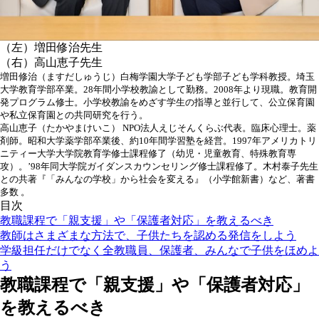
（左）増田修治先生
（右）高山恵子先生
増田修治（ますだしゅうじ）白梅学園大学子ども学部子ども学科教授。埼玉
大学教育学部卒業。28年間小学校教諭として勤務。2008年より現職。教育開
発プログラム修士。小学校教諭をめざす学生の指導と並行して、公立保育園
や私立保育園との共同研究を行う。
高山恵子（たかやまけいこ） NPO法人えじそんくらぶ代表。臨床心理士。薬
剤師。昭和大学薬学部卒業後、約10年間学習塾を経営。1997年アメリカトリ
ニティー大学大学院教育学修士課程修了（幼児・児童教育、特殊教育専
攻）。’98年同大学院ガイダンスカウンセリング修士課程修了。木村泰子先生
との共著『「みんなの学校」から社会を変える』（小学館新書）など、著書
多数 。
目次
教職課程で「親支援」や「保護者対応」を教えるべき
教師はさまざまな方法で、子供たちを認める発信をしよう
学級担任だけでなく全教職員、保護者、みんなで子供をほめよ
う
教職課程で「親支援」や「保護者対応」
を教えるべき