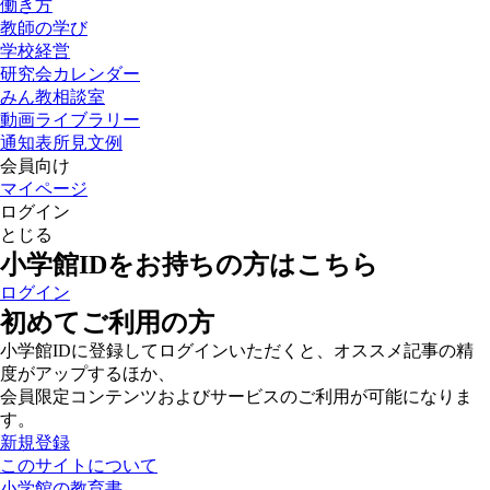
働き方
教師の学び
学校経営
研究会カレンダー
みん教相談室
動画ライブラリー
通知表所見文例
会員向け
マイページ
ログイン
とじる
小学館IDをお持ちの方はこちら
ログイン
初めてご利用の方
小学館IDに登録してログインいただくと、オススメ記事の精
度がアップするほか、
会員限定コンテンツおよびサービスのご利用が可能になりま
す。
新規登録
このサイトについて
小学館の教育書