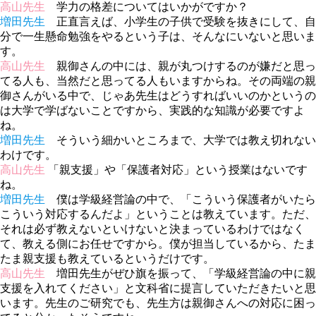
高山先生
学力の格差についてはいかがですか？
増田先生
正直言えば、小学生の子供で受験を抜きにして、自
分で一生懸命勉強をやるという子は、そんなにいないと思いま
す。
高山先生
親御さんの中には、親が丸つけするのが嫌だと思っ
てる人も、当然だと思ってる人もいますからね。その両端の親
御さんがいる中で、じゃあ先生はどうすればいいのかというの
は大学で学ばないことですから、実践的な知識が必要ですよ
ね。
増田先生
そういう細かいところまで、大学では教え切れない
わけです。
高山先生
「親支援」や「保護者対応」という授業はないです
ね。
増田先生
僕は学級経営論の中で、「こういう保護者がいたら
こういう対応するんだよ」ということは教えています。ただ、
それは必ず教えないといけないと決まっているわけではなく
て、教える側にお任せですから。僕が担当しているから、たま
たま親支援も教えているというだけです。
高山先生
増田先生がぜひ旗を振って、「学級経営論の中に親
支援を入れてください」と文科省に提言していただきたいと思
います。先生のご研究でも、先生方は親御さんへの対応に困っ