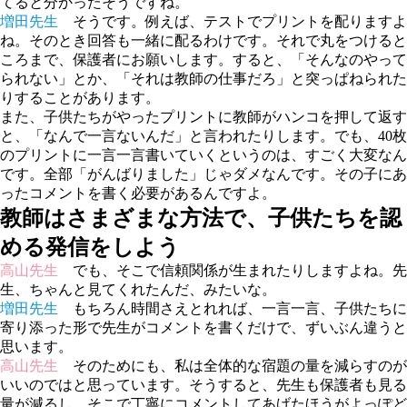
てると分かったそうですね。
増田先生
そうです。例えば、テストでプリントを配りますよ
ね。そのとき回答も一緒に配るわけです。それで丸をつけると
ころまで、保護者にお願いします。すると、「そんなのやって
られない」とか、「それは教師の仕事だろ」と突っぱねられた
りすることがあります。
また、子供たちがやったプリントに教師がハンコを押して返す
と、「なんで一言ないんだ」と言われたりします。でも、40枚
のプリントに一言一言書いていくというのは、すごく大変なん
です。全部「がんばりました」じゃダメなんです。その子にあ
ったコメントを書く必要があるんですよ。
教師はさまざまな方法で、子供たちを認
める発信をしよう
高山先生
でも、そこで信頼関係が生まれたりしますよね。先
生、ちゃんと見てくれたんだ、みたいな。
増田先生
もちろん時間さえとれれば、一言一言、子供たちに
寄り添った形で先生がコメントを書くだけで、ずいぶん違うと
思います。
高山先生
そのためにも、私は全体的な宿題の量を減らすのが
いいのではと思っています。そうすると、先生も保護者も見る
量が減るし、そこで丁寧にコメントしてあげたほうがよっぽど