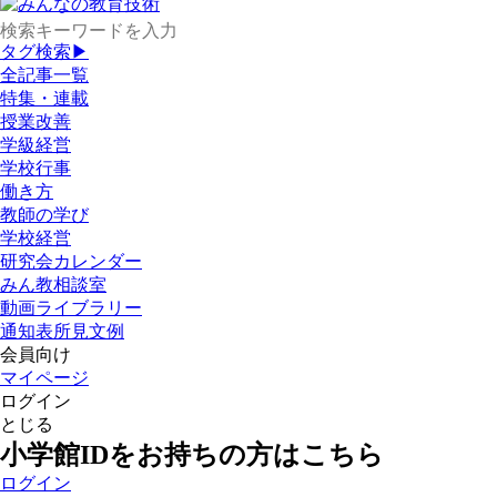
タグ検索▶
全記事一覧
特集・連載
授業改善
学級経営
学校行事
働き方
教師の学び
学校経営
研究会カレンダー
みん教相談室
動画ライブラリー
通知表所見文例
会員向け
マイページ
ログイン
とじる
小学館IDをお持ちの方はこちら
ログイン