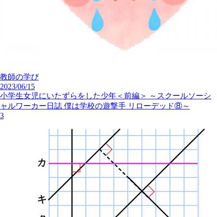
教師の学び
2023/06/15
小学生女児にいたずらをした少年＜前編＞ ～スクールソーシ
ャルワーカー日誌 僕は学校の遊撃手 リローデッド⑧～
3