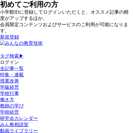
初めてご利用の方
小学館IDに登録してログインいただくと、オススメ記事の精
度がアップするほか、
会員限定コンテンツおよびサービスのご利用が可能になりま
す。
新規登録
タグ検索▶
ログイン
全記事一覧
特集・連載
授業改善
学級経営
学校行事
働き方
教師の学び
学校経営
研究会カレンダー
みん教相談室
動画ライブラリー