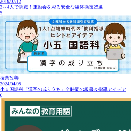
2019/07/12
2～4人で挑戦！運動会を彩る安全な組体操技25選
5
授業改善
2024/04/05
小５国語科「漢字の成り立ち」全時間の板書＆指導アイデア
6