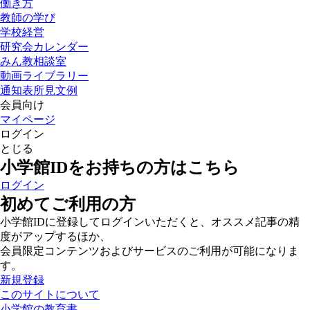
働き方
教師の学び
学校経営
研究会カレンダー
みん教相談室
動画ライブラリー
通知表所見文例
会員向け
マイページ
ログイン
とじる
小学館IDをお持ちの方はこちら
ログイン
初めてご利用の方
小学館IDに登録してログインいただくと、オススメ記事の精
度がアップするほか、
会員限定コンテンツおよびサービスのご利用が可能になりま
す。
新規登録
このサイトについて
小学館の教育書