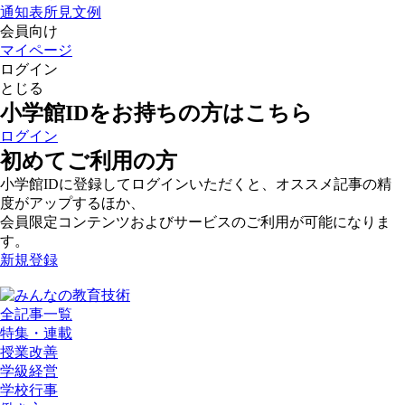
通知表所見文例
会員向け
マイページ
ログイン
とじる
小学館IDをお持ちの方はこちら
ログイン
初めてご利用の方
小学館IDに登録してログインいただくと、オススメ記事の精
度がアップするほか、
会員限定コンテンツおよびサービスのご利用が可能になりま
す。
新規登録
全記事一覧
特集・連載
授業改善
学級経営
学校行事