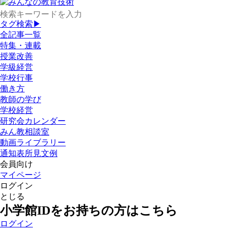
タグ検索▶
全記事一覧
特集・連載
授業改善
学級経営
学校行事
働き方
教師の学び
学校経営
研究会カレンダー
みん教相談室
動画ライブラリー
通知表所見文例
会員向け
マイページ
ログイン
とじる
小学館IDをお持ちの方はこちら
ログイン