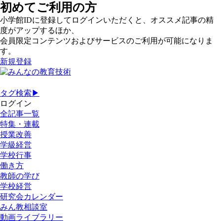
初めてご利用の方
小学館IDに登録してログインいただくと、オススメ記事の精
度がアップするほか、
会員限定コンテンツおよびサービスのご利用が可能になりま
す。
新規登録
タグ検索▶
ログイン
全記事一覧
特集・連載
授業改善
学級経営
学校行事
働き方
教師の学び
学校経営
研究会カレンダー
みん教相談室
動画ライブラリー