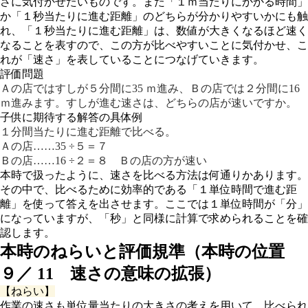
さに気付かせたいものです。また「１ｍ当たりにかかる時間」
か「１秒当たりに進む距離」のどちらが分かりやすいかにも触
れ、「１秒当たりに進む距離」は、数値が大きくなるほど速く
なることを表すので、この方が比べやすいことに気付かせ、こ
れが「速さ」を表していることにつなげていきます。
評価問題
Ａの店ではすしが５分間に35 ｍ進み、Ｂの店では２分間に16
ｍ進みます。すしが進む速さは、どちらの店が速いですか。
子供に期待する解答の具体例
１分間当たりに進む距離で比べる。
Ａの店……35 ÷５＝７
Ｂの店……16 ÷２＝８ Ｂの店の方が速い
本時で扱ったように、速さを比べる方法は何通りかあります。
その中で、比べるために効率的である「１単位時間で進む距
離」を使って答えを出させます。ここでは１単位時間が「分」
になっていますが、「秒」と同様に計算で求められることを確
認します。
本時のねらいと評価規準（本時の位置
９／ 11 速さの意味の拡張）
【ねらい】
作業の速さも単位量当たりの大きさの考えを用いて、比べられ