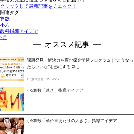
クリックして最新記事をチェック！
関連タグ
算数
小六
教科指導アイデア
7月
オススメ記事
課題発見・解決力を育む探究学習プログラム｜“こうなっ
たらいいな”を形にする 新し...
PR(株式会社COMPASS)
小5算数「速さ」指導アイデア
小5算数「単位量あたりの大きさ」指導アイデア