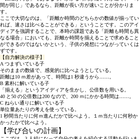
間が同じ」であるなら、距離が長い方が速いことが分かりま
す。
ここで大切なのは、「距離か時間のどちらかの数値が揃ってい
れば、速さは比べることができる」ということです。このアイ
ディアを強調することで、本時の課題である「距離も時間も異
なる場合」においても、距離か時間を揃えることで求めること
ができるのではないかという、子供の発想につながっていくは
ずです。
【自力解決の様子】
A つまずいている子
そのままの数値で、感覚的に比べようとしている。
距離は10 ｍ差があって、時間は1 秒違うから……。
B 素朴に解いている子
「揃える」というアイディアを生かし、公倍数を用いる。
40 と50 の公倍数は200 なので、200 ｍにかかる時間は……。
C ねらい通りに解いている子
単位量あたりの考えを使っている。
1 秒間当たりに何ｍ進んだかで比べよう。１ｍ当たりに何秒か
かったかで比べよう。
【学び合いの計画】
ここでは、3 人組になって自分の考えを紹介する活動を行いま