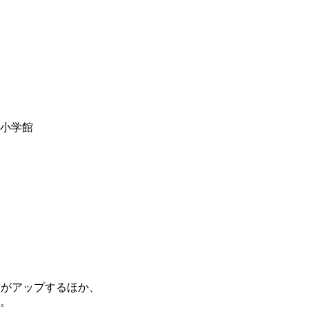
y小学館
度がアップするほか、
。