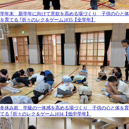
学年末 新学年に向けて意欲を高める場づくり 子供の心と体
を育てる ｢折々のレク＆ゲーム｣#35【全学年】
冬休み前 学級の一体感を高める場づくり 子供の心と体を育
てる ｢折々のレク＆ゲーム｣#34【低中学年】