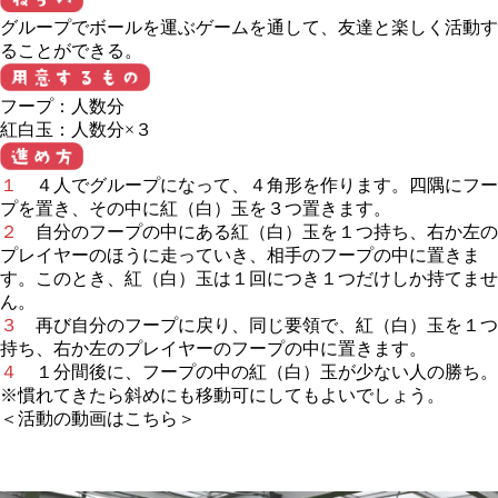
グループでボールを運ぶゲームを通して、友達と楽しく活動す
ることができる。
フープ：人数分
紅白玉：人数分×３
１
４人でグループになって、４角形を作ります。四隅にフー
プを置き、その中に紅（白）玉を３つ置きます。
２
自分のフープの中にある紅（白）玉を１つ持ち、右か左の
プレイヤーのほうに走っていき、相手のフープの中に置きま
す。このとき、紅（白）玉は１回につき１つだけしか持てませ
ん。
３
再び自分のフープに戻り、同じ要領で、紅（白）玉を１つ
持ち、右か左のプレイヤーのフープの中に置きます。
４
１分間後に、フープの中の紅（白）玉が少ない人の勝ち。
※慣れてきたら斜めにも移動可にしてもよいでしょう。
＜活動の動画はこちら＞