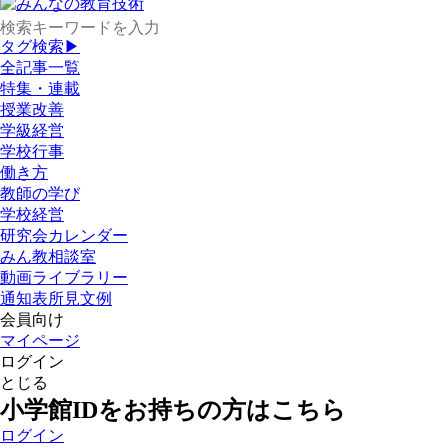
タグ検索▶
全記事一覧
特集・連載
授業改善
学級経営
学校行事
働き方
教師の学び
学校経営
研究会カレンダー
みん教相談室
動画ライブラリー
通知表所見文例
会員向け
マイページ
ログイン
とじる
小学館IDをお持ちの方はこちら
ログイン