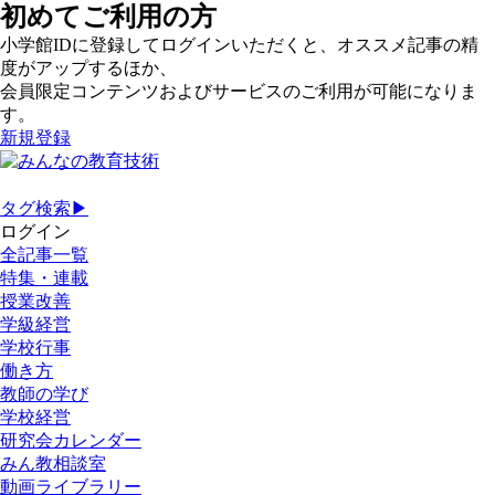
初めてご利用の方
小学館IDに登録してログインいただくと、オススメ記事の精
度がアップするほか、
会員限定コンテンツおよびサービスのご利用が可能になりま
す。
新規登録
タグ検索▶
ログイン
全記事一覧
特集・連載
授業改善
学級経営
学校行事
働き方
教師の学び
学校経営
研究会カレンダー
みん教相談室
動画ライブラリー