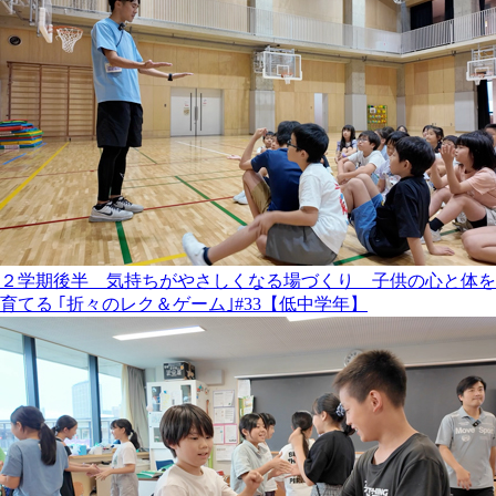
２学期後半 気持ちがやさしくなる場づくり 子供の心と体を
育てる ｢折々のレク＆ゲーム｣#33【低中学年】