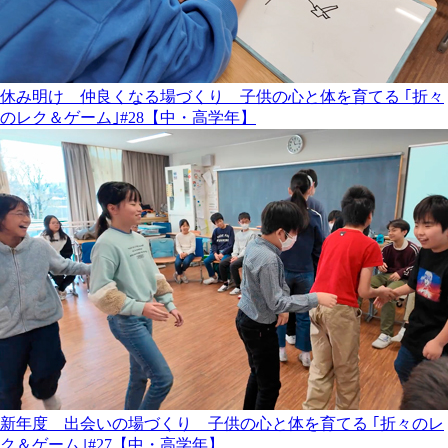
休み明け 仲良くなる場づくり 子供の心と体を育てる ｢折々
のレク＆ゲーム｣#28【中・高学年】
新年度 出会いの場づくり 子供の心と体を育てる ｢折々のレ
ク＆ゲーム｣#27【中・高学年】