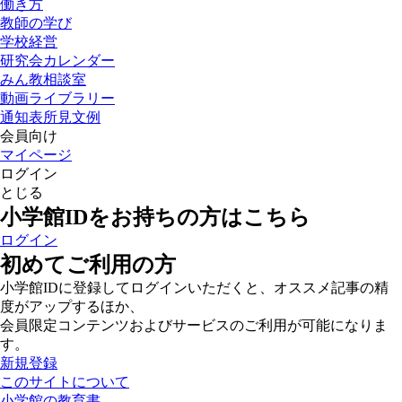
働き方
教師の学び
学校経営
研究会カレンダー
みん教相談室
動画ライブラリー
通知表所見文例
会員向け
マイページ
ログイン
とじる
小学館IDをお持ちの方はこちら
ログイン
初めてご利用の方
小学館IDに登録してログインいただくと、オススメ記事の精
度がアップするほか、
会員限定コンテンツおよびサービスのご利用が可能になりま
す。
新規登録
このサイトについて
小学館の教育書