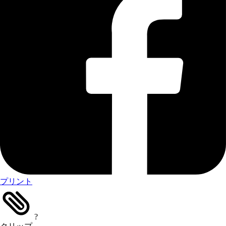
プリント
?