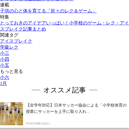
連載
子供の心と体を育てる「折々のレク＆ゲーム」
特集
とっておきのアイデアいっぱい！小学校のゲーム・レク・アイ
スブレイク記事まとめ
関連タグ
アイスブレイク
学級レク
小三
小四
小五
もっと見る
小六
1月
オススメ記事
【全学年対応】日本サッカー協会による「小学校体育の
授業にサッカーを上手に取り入れ...
PR(KDDI株式会社)