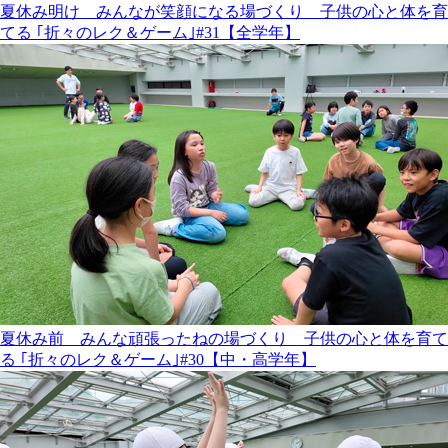
夏休み明け みんなが笑顔になる場づくり 子供の心と体を育
てる ｢折々のレク＆ゲーム｣#31【全学年】
夏休み前 みんな頑張ったねの場づくり 子供の心と体を育て
る ｢折々のレク＆ゲーム｣#30【中・高学年】