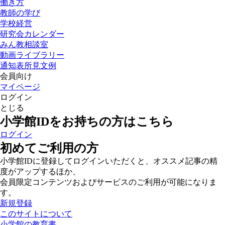
働き方
教師の学び
学校経営
研究会カレンダー
みん教相談室
動画ライブラリー
通知表所見文例
会員向け
マイページ
ログイン
とじる
小学館IDをお持ちの方はこちら
ログイン
初めてご利用の方
小学館IDに登録してログインいただくと、オススメ記事の精
度がアップするほか、
会員限定コンテンツおよびサービスのご利用が可能になりま
す。
新規登録
このサイトについて
小学館の教育書