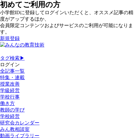
初めてご利用の方
小学館IDに登録してログインいただくと、オススメ記事の精
度がアップするほか、
会員限定コンテンツおよびサービスのご利用が可能になりま
す。
新規登録
タグ検索▶
ログイン
全記事一覧
特集・連載
授業改善
学級経営
学校行事
働き方
教師の学び
学校経営
研究会カレンダー
みん教相談室
動画ライブラリー