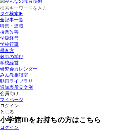
タグ検索▶
全記事一覧
特集・連載
授業改善
学級経営
学校行事
働き方
教師の学び
学校経営
研究会カレンダー
みん教相談室
動画ライブラリー
通知表所見文例
会員向け
マイページ
ログイン
とじる
小学館IDをお持ちの方はこちら
ログイン