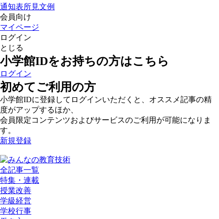
通知表所見文例
会員向け
マイページ
ログイン
とじる
小学館IDをお持ちの方はこちら
ログイン
初めてご利用の方
小学館IDに登録してログインいただくと、オススメ記事の精
度がアップするほか、
会員限定コンテンツおよびサービスのご利用が可能になりま
す。
新規登録
全記事一覧
特集・連載
授業改善
学級経営
学校行事