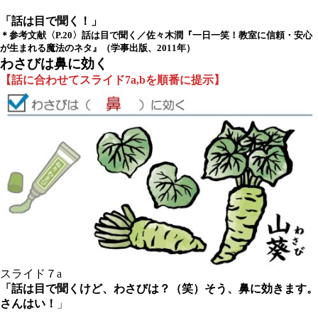
「話は目で聞く！」
＊参考文献〈P.20〉話は目で聞く／佐々木潤『一日一笑！教室に信頼・安心
が生まれる魔法のネタ』（学事出版、2011年）
わさびは鼻に効く
【話に合わせてスライド7a,bを順番に提示】
スライド７a
「話は目で聞くけど、わさびは？（笑）そう、鼻に効きます。
さんはい！
」