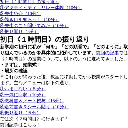
初日《１時間目》の振り返り
①アクティビティ：リレー体験（10分）
②先生紹介（10分）
③効き目を知ろう！（10分）
④先生のこと聞いてみた（10分）
④振り返り（5分）
初日《１時間目》の振り返り
新学期の初日に私が「何を」「どの順番で」「どのように」取
り組んでいるのかを具体的に紹介しています。
前回の記事
では
《１時間目》の授業について、以下のように進めてきました。
・まずは、始業式！
・場所の確認
＊これらが終わった後、教室に移動してから授業がスタートし
ます。主なメニューは以下の通り。
①おまじない（５分）
②一気に回収（10分）
③教科書＆ノート授与（15分）
④名前書き＆シール貼り（10分）
⑤振り返り（５分）
では次《２時間目》に行きます！
前回記事はこちら！