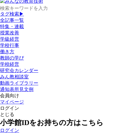
タグ検索▶
全記事一覧
特集・連載
授業改善
学級経営
学校行事
働き方
教師の学び
学校経営
研究会カレンダー
みん教相談室
動画ライブラリー
通知表所見文例
会員向け
マイページ
ログイン
とじる
小学館IDをお持ちの方はこちら
ログイン