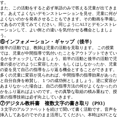
す。
また、この活動をすると必ず単語のみで答える児童が出てきま
す。あえてよくないデモンストレーションを見せ、児童に何が
よくないのかを発表させることもできます。その動画を準備し
てあるので見てみてください。同じようにALTとデモンストレ
ーションして、よい例との違いを気付かせる機会としましょ
う。
⑥
インフォメーション・ギャップ（後半）
後半の活動では、教師は児童の活動を見取ります。 この授業
では、児童が中間指導で気付いたことをアウトプットできてい
るかをチェックしてみましょう。前半の活動と後半の活動で児
童の姿がどのように変容したか、もしくはしなかったか、児童
の姿を見て自己の指導をふり返る機会とすることができます。
多くの児童に変容が見られれば、中間指導の指導効果があった
と自分自身を称賛し、１つの成功例としましょう。逆に変容が
あまりなかった場合は、自己の指導方法の何がよくなかったの
かをふり返ればよいのです。その真摯な取組の積み重ねで、授
業の指導技術は必ず向上していきます。
⑦デジタル教科書 複数文字の書き取り（P93）
３文字のアルファベットを続けて聞いて書く活動です。音声を
挿入してあるのでそのまま活用してください。本時はKFCとな