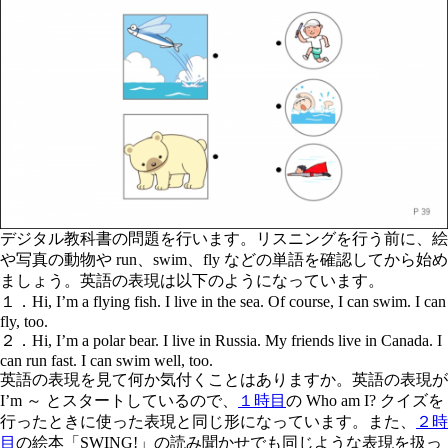
デジタル教科書の問題を行います。リスニングを行う前に、絵
や写真の動物や
run
、
swim
、
fly
などの単語を確認してから始め
ましょう。英語の表現は以下のようになっています。
１．Hi, I’m a flying fish. I live in the sea. Of course, I can swim. I can
fly, too.
２．Hi, I’m a polar bear. I live in Russia. My friends live in Canada. I
can run fast. I can swim well, too.
英語の表現を見て何か気付くことはありますか。英語の表現が
I’m ～
とスタートしているので、
１時目
の Who am I? クイズを
行ったときに使った表現と同じ形になっています。また、
２時
目
の絵本「SWING!」の読み聞かせでも同じような表現を扱っ