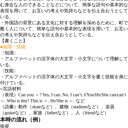
む身近な人のできることなどについて、簡単な語句や基本的な
表現を用いて、お互いの考えや気持ちなどを伝え合おうとして
いる。
・
外国語の背景にある文化に対する理解を深めるために、町で
働く人について、簡単な語句や基本的な表現を用いて、お互い
の考えや気持ちなどを伝え合おうとしている。
【書くこと】
●知識・技能
〈知識〉
・
アルファベットの活字体の大文字・小文字について理解して
いる。
〈技能〉
・
アルファベットの活字体の大文字・小文字を書く技能を身に
付けている。
○言語材料
（表現）
Can you ～? Yes, I can. No, I can’t. I/You/He/She can/can’t
～. Who is this? This is ～. He/She is ～. など
（語彙）
動作（skateなど）、建物（stadiumなど）、楽器
（guitarなど）、家族（fatherなど）、人（friendなど）
本時の流れ（例）
挨拶