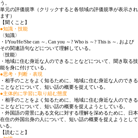
う。
単元の評価規準（クリックすると各領域の評価規準が表示され
ます）
【聞くこと】
●知識・技能
〈知識〉
・
I/You/He/She can ～. Can you ～? Who is ～? This is ～. および
その関連語句などについて理解している。
〈技能〉
・
地域に住む身近な人のできることなどについて、聞き取る技
能を身に付けている。
●思考・判断・表現
・
相手のことをよく知るために、地域に住む身近な人のできる
ことなどについて、短い話の概要を捉えている。
●主体的に学習に取り組む態度
・
相手のことをよく知るために、地域に住む身近な人のできる
ことなどについて、短い話の概要を捉えようとしている。
・
外国語の背景にある文化に対する理解を深めるために、日本
在住の外国出身の人について、短い話の概要を捉えようとして
いる。
【読むこと】