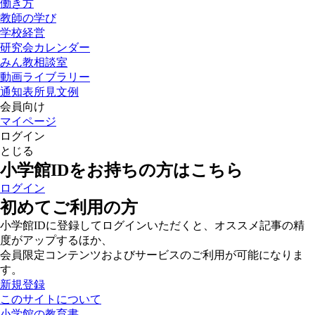
働き方
教師の学び
学校経営
研究会カレンダー
みん教相談室
動画ライブラリー
通知表所見文例
会員向け
マイページ
ログイン
とじる
小学館IDをお持ちの方はこちら
ログイン
初めてご利用の方
小学館IDに登録してログインいただくと、オススメ記事の精
度がアップするほか、
会員限定コンテンツおよびサービスのご利用が可能になりま
す。
新規登録
このサイトについて
小学館の教育書