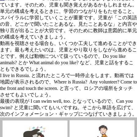
ています。そのため、児童も聞き覚えがあるかもしれません。
単元の構成を考えるときに、学習のつながりをもたせること、
スパイラルに学習していくことが重要です。児童が「この英語
の音、どこかで聞いたことあるな。見たことあるな」と内言や
独り言が出ることが大切です。そのために教師は意図的に単元
の構成を考えていきましょう。
動画を視聴させる場合も、いくつか工夫して進めることができ
ます。最も考えたいのは、児童とやり取りをしながら進めるこ
とです。例えば動物について扱っているので、
Do you like
animals?
とか
What animal do you like?
など、児童と話をするこ
ともできるでしょう。
I live in Russia.
と流れたところで一時停止をします。動画では
地図が表示されるので、
Where is Russia? Any volunteer? Come to
the front and touch the screen.
と言って、ロシアの場所をタッチ
させてもよいでしょう。
最後の表現が
I can swim well, too.
となっているので、
Can you
swim?
と児童に聞いてもいいですね。そこから単語を広げて、
次のインフォメーション・ギャップにつなげていきましょう。