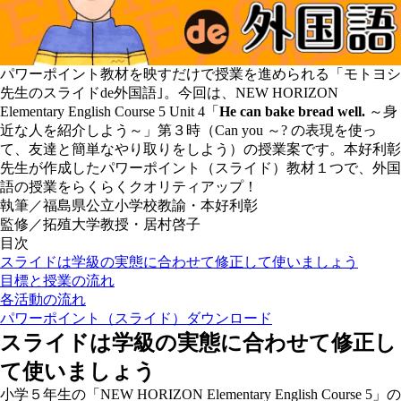
パワーポイント教材を映すだけで授業を進められる
「モトヨシ
先生のスライドde外国語｣
。今回は、NEW HORIZON
Elementary English Course 5 Unit 4「
He can bake bread well.
～身
近な人を紹介しよう～」第３時（Can you ～? の表現を使っ
て、友達と簡単なやり取りをしよう）の授業案です。本好利彰
先生が作成したパワーポイント（スライド）教材１つで、外国
語の授業をらくらくクオリティアップ！
執筆／福島県公立小学校教諭・本好利彰
監修／拓殖大学教授・居村啓子
目次
スライドは学級の実態に合わせて修正して使いましょう
目標と授業の流れ
各活動の流れ
パワーポイント（スライド）ダウンロード
スライドは学級の実態に合わせて修正し
て使いましょう
小学５年生の「NEW HORIZON Elementary English Course 5」の