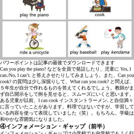
パワーポイントは記事の最後でダウンロードできます
Can you play the piano?
などを全員で発話したり、児童に
Yes, I
can./No, I can’t.
と答えさせたりしてみましょう。また、
Can you
cook?
の質問は少し深掘りして、
What can you cook?
と問えば、
５年生が自分で作れるものを答えてくれるでしょう。教師がま
ず自己開示をして例を見せると、スムーズにいくと思います。
ある児童が以前、
I can cook インスタントラーメン.
と自信満々
に言っていたことがあります。料理ではないですが、学習して
いる内容を使って表現していました（笑）。もちろん、学級は
和やかな雰囲気になりました。
④インフォメーション・ギャップ（前半）
インフォメーション・ギャップは小学校でも中学校でもよく行