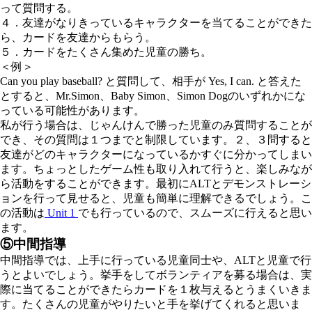
って質問する。
４．友達がなりきっているキャラクターを当てることができた
ら、カードを友達からもらう。
５．カードをたくさん集めた児童の勝ち。
＜例＞
Can you play baseball?
と質問して、相手が
Yes, I can.
と答えた
とすると、Mr.Simon、Baby Simon、Simon Dogのいずれかにな
っている可能性があります。
私が行う場合は、じゃんけんで勝った児童のみ質問することが
でき、その質問は１つまでと制限しています。２、３問すると
友達がどのキャラクターになっているかすぐに分かってしまい
ます。ちょっとしたゲーム性も取り入れて行うと、楽しみなが
ら活動をすることができます。最初にALTとデモンストレーシ
ョンを行って見せると、児童も簡単に理解できるでしょう。こ
の活動は
Unit 1
でも行っているので、スムーズに行えると思い
ます。
⑤中間指導
中間指導では、上手に行っている児童同士や、ALTと児童で行
うとよいでしょう。挙手をしてボランティアを募る場合は、実
際に当てることができたらカードを１枚与えるとうまくいきま
す。たくさんの児童がやりたいと手を挙げてくれると思いま