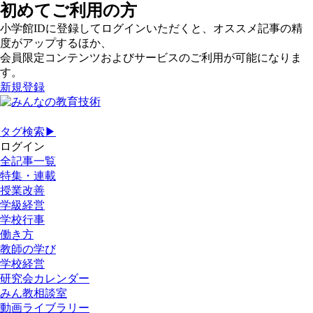
初めてご利用の方
小学館IDに登録してログインいただくと、オススメ記事の精
度がアップするほか、
会員限定コンテンツおよびサービスのご利用が可能になりま
す。
新規登録
タグ検索▶
ログイン
全記事一覧
特集・連載
授業改善
学級経営
学校行事
働き方
教師の学び
学校経営
研究会カレンダー
みん教相談室
動画ライブラリー