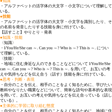
●知識
・
アルファベットの活字体の大文字・小文字について理解して
いる。
●技能
・
アルファベットの活字体の大文字・小文字を識別したり、そ
の名前を発音したりする技能を身に付けている。
【話すこと】やりとり・発表
●知識・技能
〈知識〉
・
I/You/He/She can ～. Can you ～? Who is ～? This is ～. につい
て理解している。
〈技能〉
・
地域に住む身近な人のできることなどについて I/You/He/She
can ～. Can you ～? Who is ～? This is ～. を用いて、お互いの考
えや気持ちなどを伝え合う（話す）技能を身に付けている。
●思考・判断・表現
・
自分のことを伝え、相手のことをよく知るために、学びたい
教科やなりたい職業などについて、簡単な語句や基本的な表現
を用いて、お互いの考えや気持ちなどを伝え合っている（話し
ている）。
●主体的に学習に取り組む態度
・
自分のことを伝え、相手のことをよく知るために、地域に住