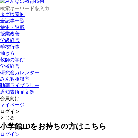
タグ検索▶
全記事一覧
特集・連載
授業改善
学級経営
学校行事
働き方
教師の学び
学校経営
研究会カレンダー
みん教相談室
動画ライブラリー
通知表所見文例
会員向け
マイページ
ログイン
とじる
小学館IDをお持ちの方はこちら
ログイン