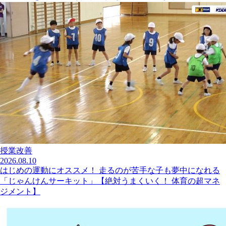
授業改善
2026.08.10
はじめの運動にオススメ！ 走るのが苦手な子も夢中になれる
「じゃんけんサーキット」【絶対うまくいく！ 体育の超マネ
ジメント】