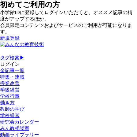
初めてご利用の方
小学館IDに登録してログインいただくと、オススメ記事の精
度がアップするほか、
会員限定コンテンツおよびサービスのご利用が可能になりま
す。
新規登録
タグ検索▶
ログイン
全記事一覧
特集・連載
授業改善
学級経営
学校行事
働き方
教師の学び
学校経営
研究会カレンダー
みん教相談室
動画ライブラリー