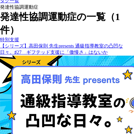
タグ一覧
発達性協調運動症
発達性協調運動症の一覧（1
件）
特別支援
【シリーズ】高田保則 先生presents 通級指導教室の凸凹な
日々。♯27 ギフテッド支援に「傲慢さ」はないか