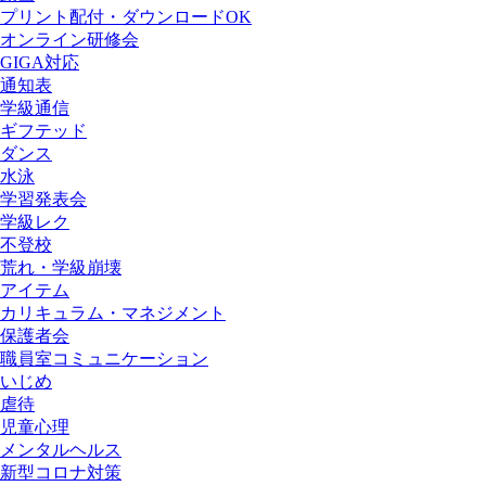
プリント配付・ダウンロードOK
オンライン研修会
GIGA対応
通知表
学級通信
ギフテッド
ダンス
水泳
学習発表会
学級レク
不登校
荒れ・学級崩壊
アイテム
カリキュラム・マネジメント
保護者会
職員室コミュニケーション
いじめ
虐待
児童心理
メンタルヘルス
新型コロナ対策