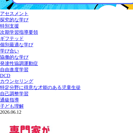
アセスメント
探究的な学び
特別支援
次期学習指導要領
ギフテッド
個別最適な学び
学び合い
協働的な学び
発達性協調運動症
自由進度学習
DCD
カウンセリング
特定分野に得意な才能のある児童生徒
自己調整学習
通級指導
子ども理解
2026.06.12