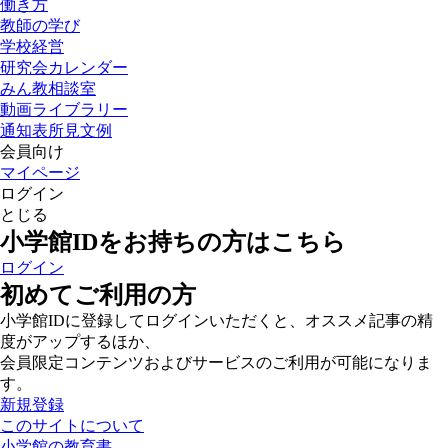
働き方
教師の学び
学校経営
研究会カレンダー
みん教相談室
動画ライブラリー
通知表所見文例
会員向け
マイページ
ログイン
とじる
小学館IDをお持ちの方はこちら
ログイン
初めてご利用の方
小学館IDに登録してログインいただくと、オススメ記事の精
度がアップするほか、
会員限定コンテンツおよびサービスのご利用が可能になりま
す。
新規登録
このサイトについて
小学館の教育書