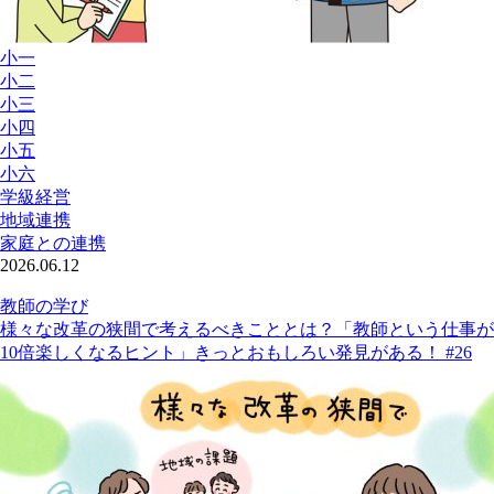
小一
小二
小三
小四
小五
小六
学級経営
地域連携
家庭との連携
2026.06.12
教師の学び
様々な改革の狭間で考えるべきこととは？「教師という仕事が
10倍楽しくなるヒント」きっとおもしろい発見がある！ #26