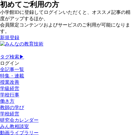
初めてご利用の方
小学館IDに登録してログインいただくと、オススメ記事の精
度がアップするほか、
会員限定コンテンツおよびサービスのご利用が可能になりま
す。
新規登録
タグ検索▶
ログイン
全記事一覧
特集・連載
授業改善
学級経営
学校行事
働き方
教師の学び
学校経営
研究会カレンダー
みん教相談室
動画ライブラリー