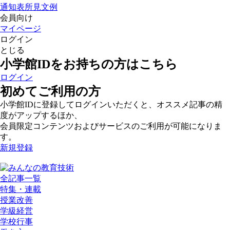
通知表所見文例
会員向け
マイページ
ログイン
とじる
小学館IDをお持ちの方はこちら
ログイン
初めてご利用の方
小学館IDに登録してログインいただくと、オススメ記事の精
度がアップするほか、
会員限定コンテンツおよびサービスのご利用が可能になりま
す。
新規登録
全記事一覧
特集・連載
授業改善
学級経営
学校行事