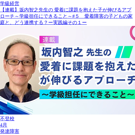
学級経営
【連載】坂内智之先生の 愛着に課題を抱えた子が伸びるアプ
ローチ～学級担任にできること～#５ 愛着障害の子どもの家
庭と、どう連携する？ー実践編その１ー
不登校
4月
発達障害