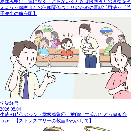
夏休み明け、気になる子どもがいるときは保護者との連携を考
えよう～保護者との信頼関係づくりのための電話活用法～【若
手先生の航海図】
学級経営
2026.08.04
生成AI時代のシン・学級経営④―教師は生成AIとどう向き合
うか―【ストレスフリーの教室をめざして】