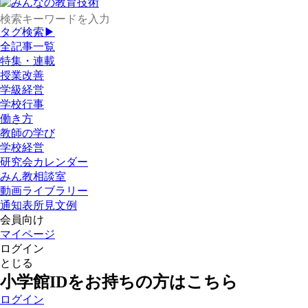
タグ検索▶
全記事一覧
特集・連載
授業改善
学級経営
学校行事
働き方
教師の学び
学校経営
研究会カレンダー
みん教相談室
動画ライブラリー
通知表所見文例
会員向け
マイページ
ログイン
とじる
小学館IDをお持ちの方はこちら
ログイン