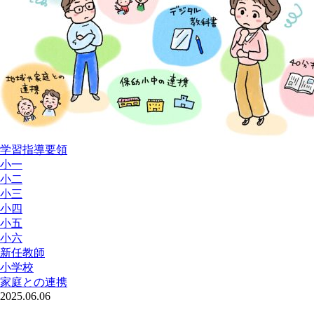
学習指導要領
小一
小二
小三
小四
小五
小六
新任教師
小学校
家庭との連携
2025.06.06