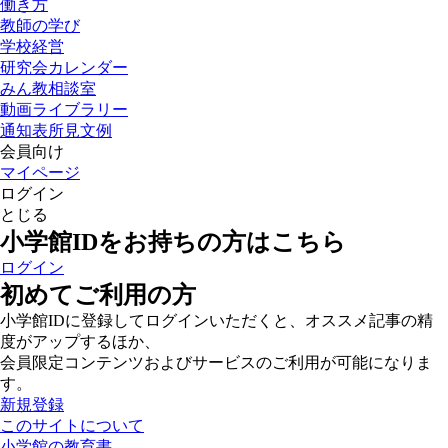
働き方
教師の学び
学校経営
研究会カレンダー
みん教相談室
動画ライブラリー
通知表所見文例
会員向け
マイページ
ログイン
とじる
小学館IDをお持ちの方はこちら
ログイン
初めてご利用の方
小学館IDに登録してログインいただくと、オススメ記事の精
度がアップするほか、
会員限定コンテンツおよびサービスのご利用が可能になりま
す。
新規登録
このサイトについて
小学館の教育書