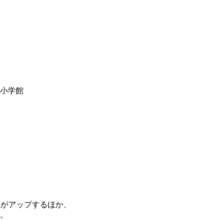
y小学館
度がアップするほか、
。