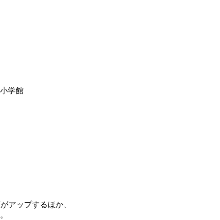
y小学館
度がアップするほか、
。