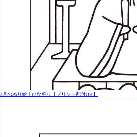
3月のぬり絵｜ひな祭り【プリント配付OK】