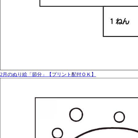
2月のぬり絵「節分」【プリント配付ＯＫ】