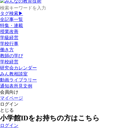
タグ検索▶
全記事一覧
特集・連載
授業改善
学級経営
学校行事
働き方
教師の学び
学校経営
研究会カレンダー
みん教相談室
動画ライブラリー
通知表所見文例
会員向け
マイページ
ログイン
とじる
小学館IDをお持ちの方はこちら
ログイン