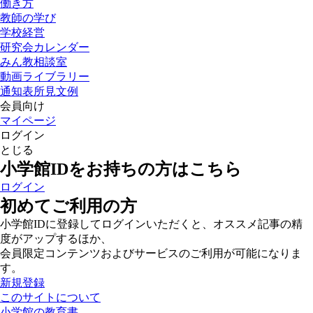
働き方
教師の学び
学校経営
研究会カレンダー
みん教相談室
動画ライブラリー
通知表所見文例
会員向け
マイページ
ログイン
とじる
小学館IDをお持ちの方はこちら
ログイン
初めてご利用の方
小学館IDに登録してログインいただくと、オススメ記事の精
度がアップするほか、
会員限定コンテンツおよびサービスのご利用が可能になりま
す。
新規登録
このサイトについて
小学館の教育書