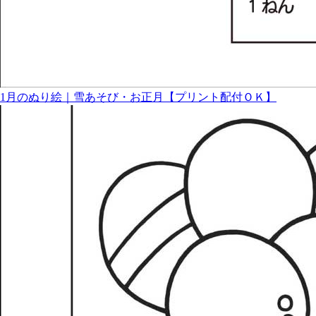
1月のぬり絵｜雪あそび・お正月【プリント配付ＯＫ】