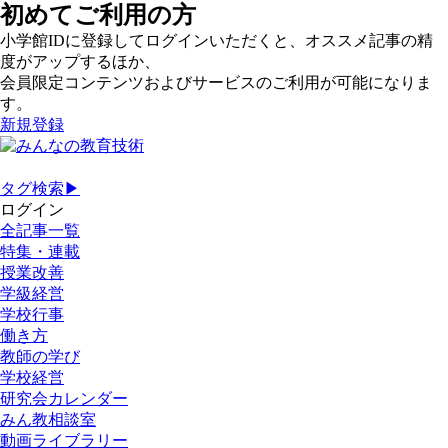
初めてご利用の方
小学館IDに登録してログインいただくと、オススメ記事の精
度がアップするほか、
会員限定コンテンツおよびサービスのご利用が可能になりま
す。
新規登録
タグ検索▶
ログイン
全記事一覧
特集・連載
授業改善
学級経営
学校行事
働き方
教師の学び
学校経営
研究会カレンダー
みん教相談室
動画ライブラリー