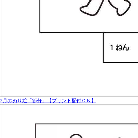
2月のぬり絵「節分」【プリント配付ＯＫ】