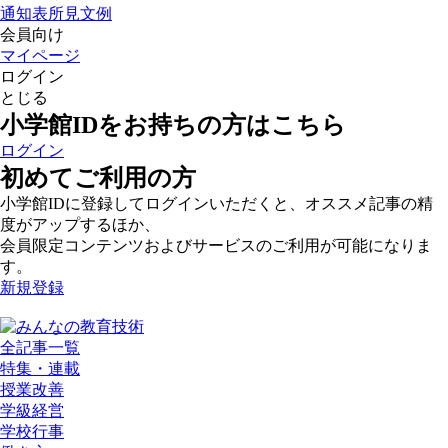
通知表所見文例
会員向け
マイページ
ログイン
とじる
小学館IDをお持ちの方はこちら
ログイン
初めてご利用の方
小学館IDに登録してログインいただくと、オススメ記事の精
度がアップするほか、
会員限定コンテンツおよびサービスのご利用が可能になりま
す。
新規登録
全記事一覧
特集・連載
授業改善
学級経営
学校行事