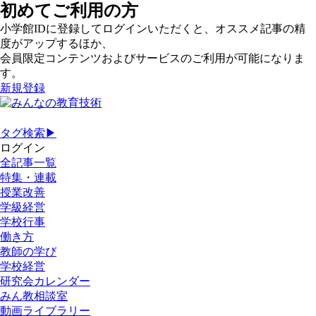
初めてご利用の方
小学館IDに登録してログインいただくと、オススメ記事の精
度がアップするほか、
会員限定コンテンツおよびサービスのご利用が可能になりま
す。
新規登録
タグ検索▶
ログイン
全記事一覧
特集・連載
授業改善
学級経営
学校行事
働き方
教師の学び
学校経営
研究会カレンダー
みん教相談室
動画ライブラリー