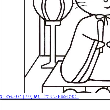
3月のぬり絵｜ひな祭り【プリント配付OK】