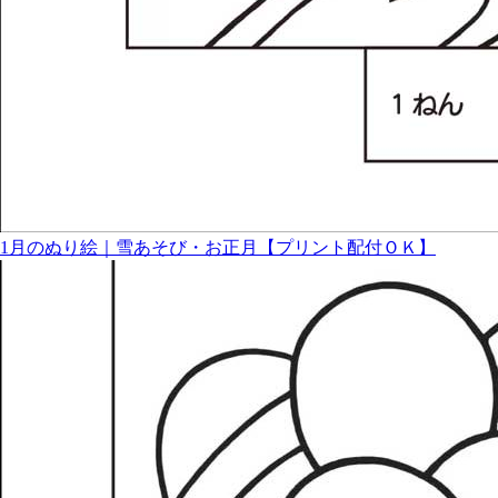
1月のぬり絵｜雪あそび・お正月【プリント配付ＯＫ】