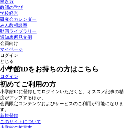
働き方
教師の学び
学校経営
研究会カレンダー
みん教相談室
動画ライブラリー
通知表所見文例
会員向け
マイページ
ログイン
とじる
小学館IDをお持ちの方はこちら
ログイン
初めてご利用の方
小学館IDに登録してログインいただくと、オススメ記事の精
度がアップするほか、
会員限定コンテンツおよびサービスのご利用が可能になりま
す。
新規登録
このサイトについて
小学館の教育書