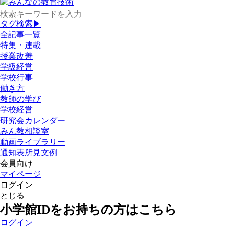
タグ検索▶
全記事一覧
特集・連載
授業改善
学級経営
学校行事
働き方
教師の学び
学校経営
研究会カレンダー
みん教相談室
動画ライブラリー
通知表所見文例
会員向け
マイページ
ログイン
とじる
小学館IDをお持ちの方はこちら
ログイン