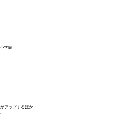
y小学館
度がアップするほか、
。