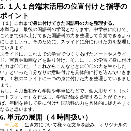
5. １人１台端末活用の位置付けと指導の
ポイント
（１）これまで身に付けてきた国語科の力を整理する。
本単元は、最後の国語科の学習となります。中学校に向けて、
これまで積み上げてきた国語科の力を整理して自覚できるよう
にしましょう。そのために、
スライドに身に付けた力を整理し
ていきます。
スライドに、これまでの学習でつくりあげたノートやスライ
ド、写真や動画などを貼り付け、そこに「この学習で身に付け
た力は〇〇だ」「これからこんなときに〇〇の力を生かした
い」といった自分なりの意味付けを具体的に打ち込んでいきま
す。
１枚のスライドに一つの身に付けた力を整理していきまし
ょう。
もし、４月当初から学期や年単位などで、個人用サイト（eポ
ートフォリオ）を作成し、学習記録を蓄積することができれ
ば、年間を通して身に付けた国語科の力を具体的に捉えやすく
なると思います。
6. 単元の展開（４時間扱い）
単元名：
生き方について様々な文章を読み、オリジナルの
詩「生きる」をつくろう