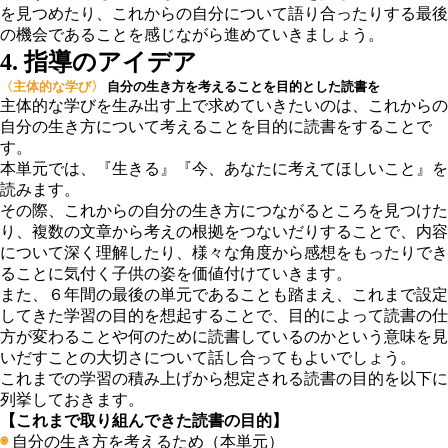
を見つめたり、これからの自分について語り合ったりする最後
の機会であることを感じながら進めていきましょう。
4. 指導のアイデア
〈主体的な学び〉
自分の生き方を考えることを目的とした読書を
主体的な学びを生み出す上で求めていきたいのは、これからの
自分の生き方について考えることを目的に読書をすることで
す。
本単元では、『生きる』『今、あなたに考えてほしいこと』を
読みます。
その際、これからの自分の生き方につながるところを見つけた
り、複数の文章から考えの根拠をつないだりすることで、内容
について深く理解したり、様々な角度から感想をもったりでき
ることに気付く子供の姿を価値付けていきます。
また、６年間の最後の単元であることも踏まえ、これまで設定
してきた学習の目的を想起することで、目的によって読書の仕
方が変わることや何のために読書しているのかという意味を見
いだすことの大切さについて話し合ってもよいでしょう。
これまでの学習の積み上げから想定される読書の目的を以下に
列挙しておきます。
【これまで取り組んできた読書の目的】
◉
自分の生き方を考えるため（本単元）