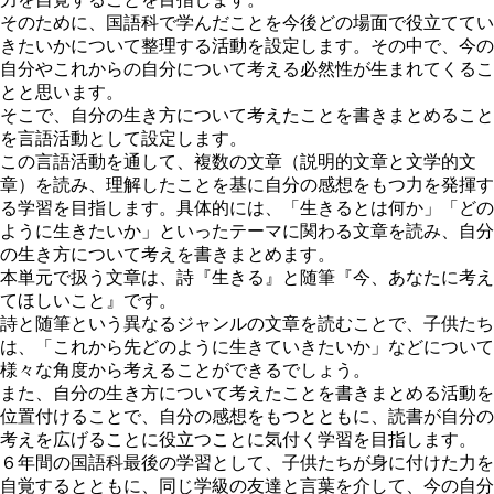
そのために、
国語科で学んだことを今後どの場面で役立ててい
きたいかについて整理する活動
を設定します。その中で、今の
自分やこれからの自分について考える必然性が生まれてくるこ
とと思います。
そこで、自分の生き方について考えたことを書きまとめること
を言語活動として設定します。
この言語活動を通して、複数の文章（説明的文章と文学的文
章）を読み、理解したことを基に自分の感想をもつ力を発揮す
る学習を目指します。
具体的には、「生きるとは何か」「どの
ように生きたいか」といったテーマに関わる文章を読み、自分
の生き方について考えを書きまとめます。
本単元で扱う文章は、詩『生きる』と随筆『今、あなたに考え
てほしいこと』です。
詩と随筆という異なるジャンルの文章を読むことで、子供たち
は、「これから先どのように生きていきたいか」などについて
様々な角度から考えることができるでしょう。
また、自分の生き方について考えたことを書きまとめる活動を
位置付けることで、自分の感想をもつとともに、読書が自分の
考えを広げることに役立つことに気付く学習を目指します。
６年間の国語科最後の学習として、子供たちが身に付けた力を
自覚するとともに、同じ学級の友達と言葉を介して、今の自分