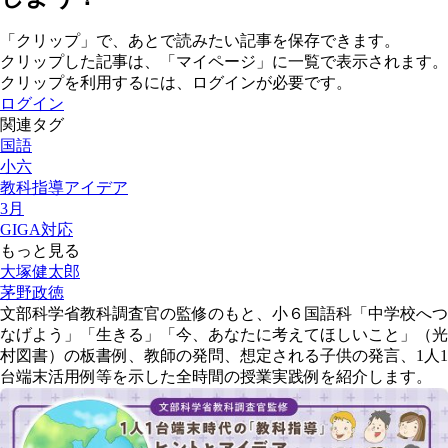
「クリップ」で、あとで読みたい記事を保存できます。
クリップした記事は、「マイページ」に一覧で表示されます。
クリップを利用するには、ログインが必要です。
ログイン
関連タグ
国語
小六
教科指導アイデア
3月
GIGA対応
もっと見る
大塚健太郎
茅野政徳
文部科学省教科調査官の監修のもと、小６国語科「中学校へつ
なげよう」「生きる」「今、あなたに考えてほしいこと」（光
村図書）の板書例、教師の発問、想定される子供の発言、1人1
台端末活用例等を示した全時間の授業実践例を紹介します。