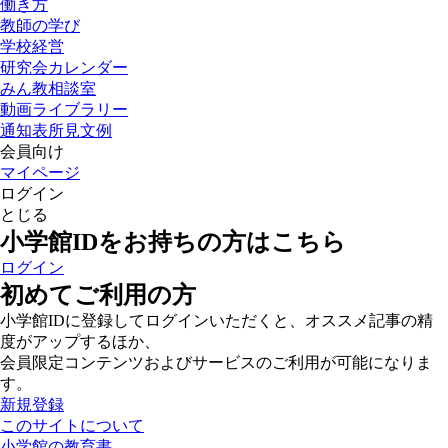
働き方
教師の学び
学校経営
研究会カレンダー
みん教相談室
動画ライブラリー
通知表所見文例
会員向け
マイページ
ログイン
とじる
小学館IDをお持ちの方はこちら
ログイン
初めてご利用の方
小学館IDに登録してログインいただくと、オススメ記事の精
度がアップするほか、
会員限定コンテンツおよびサービスのご利用が可能になりま
す。
新規登録
このサイトについて
小学館の教育書