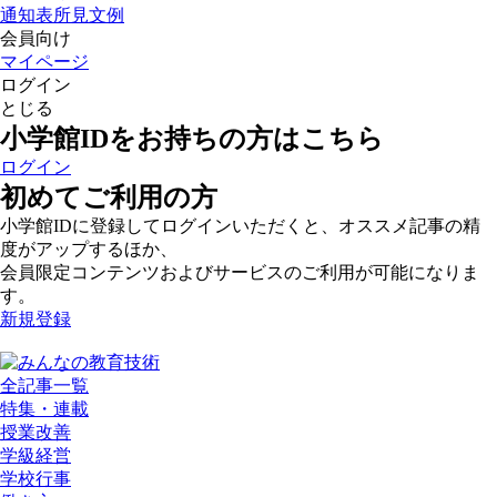
通知表所見文例
会員向け
マイページ
ログイン
とじる
小学館IDをお持ちの方はこちら
ログイン
初めてご利用の方
小学館IDに登録してログインいただくと、オススメ記事の精
度がアップするほか、
会員限定コンテンツおよびサービスのご利用が可能になりま
す。
新規登録
全記事一覧
特集・連載
授業改善
学級経営
学校行事