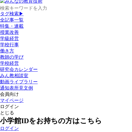
タグ検索▶
全記事一覧
特集・連載
授業改善
学級経営
学校行事
働き方
教師の学び
学校経営
研究会カレンダー
みん教相談室
動画ライブラリー
通知表所見文例
会員向け
マイページ
ログイン
とじる
小学館IDをお持ちの方はこちら
ログイン