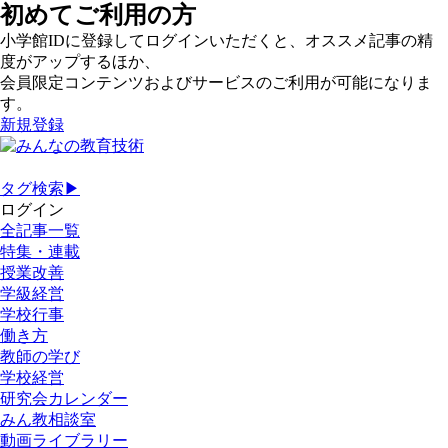
初めてご利用の方
小学館IDに登録してログインいただくと、オススメ記事の精
度がアップするほか、
会員限定コンテンツおよびサービスのご利用が可能になりま
す。
新規登録
タグ検索▶
ログイン
全記事一覧
特集・連載
授業改善
学級経営
学校行事
働き方
教師の学び
学校経営
研究会カレンダー
みん教相談室
動画ライブラリー