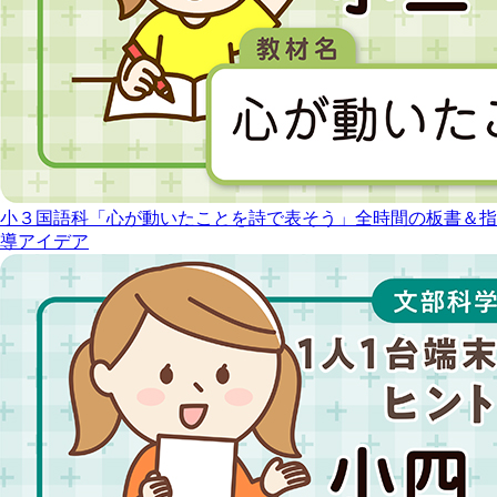
小３国語科「心が動いたことを詩で表そう」全時間の板書＆指
導アイデア