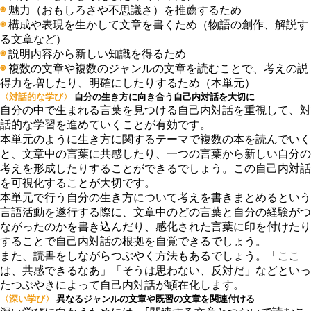
◉
魅力（おもしろさや不思議さ）を推薦するため
◉
構成や表現を生かして文章を書くため（物語の創作、解説す
る文章など）
◉
説明内容から新しい知識を得るため
◉
複数の文章や複数のジャンルの文章を読むことで、考えの説
得力を増したり、明確にしたりするため（本単元）
〈対話的な学び〉
自分の生き方に向き合う自己内対話を大切に
自分の中で生まれる言葉を見つける自己内対話を重視して、対
話的な学習を進めていくことが有効です。
本単元のように生き方に関するテーマで複数の本を読んでいく
と、文章中の言葉に共感したり、一つの言葉から新しい自分の
考えを形成したりすることができるでしょう。この
自己内対話
を可視化することが大切
です。
本単元で行う自分の生き方について考えを書きまとめるという
言語活動を遂行する際に、文章中のどの言葉と自分の経験がつ
ながったのかを書き込んだり、感化された言葉に印を付けたり
することで自己内対話の根拠を自覚できるでしょう。
また、読書をしながらつぶやく方法もあるでしょう。「ここ
は、共感できるなあ」「そうは思わない、反対だ」などといっ
たつぶやきによって自己内対話が顕在化します。
〈深い学び〉
異なるジャンルの文章や既習の文章を関連付ける