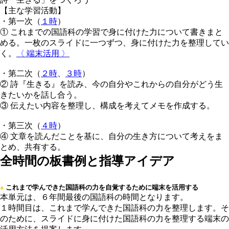
【主な学習活動】
・第一次（
１時
）
① これまでの国語科の学習で身に付けた力について書きまと
める。一枚のスライドに一つずつ、身に付けた力を整理してい
く。
〈 端末活用 〉
・第二次（
２時
、
３時
）
② 詩『生きる』を読み、今の自分やこれからの自分がどう生
きたいかを話し合う。
③ 伝えたい内容を整理し、構成を考えてメモを作成する。
・第三次（
４時
）
④ 文章を読んだことを基に、自分の生き方について考えをま
とめ、共有する。
全時間の板書例と指導アイデア
【１時間目の授業例 】
●
これまで学んできた国語科の力を自覚するために端末を活用する
本単元は、６年間最後の国語科の時間となります。
１時間目は、これまで学んできた国語科の力を整理します。そ
のために、スライドに身に付けた国語科の力を整理する端末の