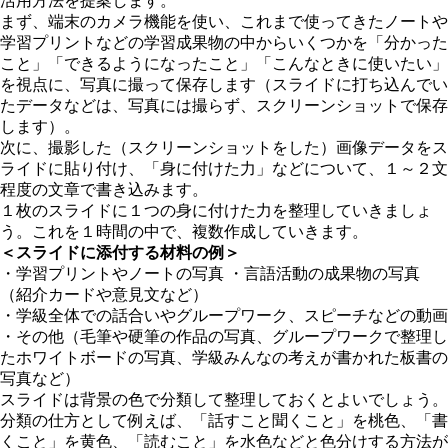
活用方法を提案します。
まず、端末のカメラ機能を使い、これまで使ってきたノートや
学習プリントなどの学習成果物の中からいくつかを
「分かった
こと」「できるようになったこと」「こんなときに使いたい」
を視点に
、写真に撮って保存します（スライドに打ち込んでい
たデータなどは、写真には撮らず、スクリーンショットで保存
します）。
次に、撮影した（スクリーンショットをした）画像データをス
ライドに貼り付け、「身に付けた力」などについて、１～２文
程度の文章で書き込みます。
１枚のスライドに１つの身に付けた力を整理していきましょ
う。これを１時間の中で、複数作成していきます。
＜スライドに添付する材料の例＞
・学習プリントやノートの写真 ・言語活動の成果物の写真
（紹介カードや意見文など）
・学級全体での話合いやグループワーク、スピーチなどの動画
・その他（毛筆や硬筆の作品の写真、グループワークで整理し
たホワイトボードの写真、学級みんなの考えが書かれた板書の
写真など）
スライドは背景の色で分類して整理しておく
とよいでしょう。
分類の仕方として例えば、「話すこと聞くこと」を桃色、「書
くこと」を黄色、「読むこと」を水色などと色分けする方法が