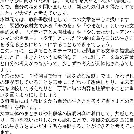
深い学びに向かうためには、｢関連する文章とつないで読むこ
とで、自分の考えを問い直したり、新たな気付きを得たりする
こと」が大切
だと考えています。
本単元では、教科書教材として二つの文章を中心に扱います
が、既習の教材文である『海の命』や『やまなし』といった文
学的文章、『メディアと人間社会』や『やなせたかし～アンパ
ンマンの勇気～』（５年）といった説明的文章を自分の生き方
を考えるときにヒントにすることもできるでしょう。
このように、生きることをテーマにした関連する文章を複数読
むことで、生き方という抽象的なテーマに対して、文章の言葉
と自分の考えがつながって、少しずつ考えが具体化されるでし
ょう。
そのために、２時間目で行う「詩を読む活動」では、それぞれ
の連が表していることを言葉にこだわって想像したり、文末表
現を比較して考えたりと、丁寧に詩の内容を理解することに重
点を置くようにしましょう。
３時間目には「教材文から自分の生き方を考えて書きまとめる
活動」を行います。
文章全体のまとまりや各段落の説明内容に着目して、共感した
り、問いを抱いたりしながら読むことで、根拠の叙述を基に自
分の生き方を見いだす学習を展開することができると考えてい
ます。