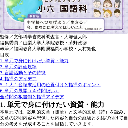
監修／文部科学省教科調査官・大塚健太郎
編集委員／山梨大学大学院教授・茅野政徳
執筆／福岡教育大学附属福岡小学校・大村拓也
目次
1. 単元で身に付けたい資質・能力
2. 単元の評価規準
3. 言語活動とその特徴
4. 指導のアイデア
5. １人１台端末活用の位置付けと指導のポイント
6. 単元の展開（４時間扱い）
全時間の板書例と指導アイデア
1. 単元で身に付けたい資質・能力
本単元では、説明的文章（随筆）と文学的文章（詩）を読み、
文章の説明内容や想像した内容と自分の経験とを結び付けて自
分の考えを形成することを目指していきます。