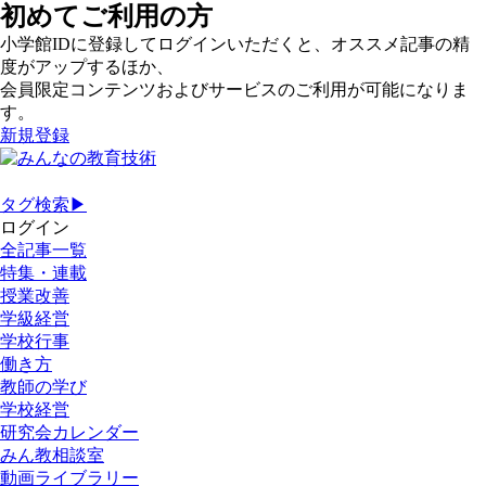
初めてご利用の方
小学館IDに登録してログインいただくと、オススメ記事の精
度がアップするほか、
会員限定コンテンツおよびサービスのご利用が可能になりま
す。
新規登録
タグ検索▶
ログイン
全記事一覧
特集・連載
授業改善
学級経営
学校行事
働き方
教師の学び
学校経営
研究会カレンダー
みん教相談室
動画ライブラリー