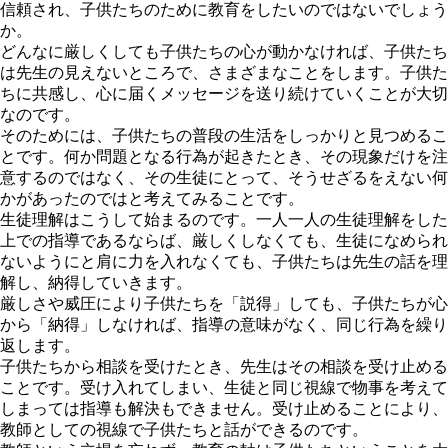
信頼され、子供たちのために教育をしたいのではないでしょう
か。
どんなに厳しくしても子供たちの心が動かなければ、子供たち
は先生の見えないところで、さまざまなことをします。子供た
ちに共感し、心に届くメッセージを送り続けていくことが大切
なのです。
そのためには、子供たちの普段の生活をしっかりと見つめるこ
とです。何か問題となる行為が起きたとき、その現象だけを注
意するのではなく、その生徒にとって、そうせざるをえない何
かがあったのではと考えてみることです。
生徒理解はこうして始まるのです。一人一人の生徒理解をした
上での指導であるならば、厳しくしなくても、生徒になめられ
ないようにと肩に力を入れなくても、子供たちは先生の話を理
解し、納得していきます。
厳しさや威圧により子供たちを「説得」しても、子供たちが心
から「納得」しなければ、指導の意味がなく、同じ行為を繰り
返します。
子供たちから相談を受けたとき、先生はその相談を受け止める
ことです。受け入れてしまい、生徒と同じ視線で物事を考えて
しまっては指導も解決もできません。受け止めることにより、
教師としての視線で子供たちと話ができるのです。