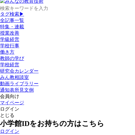
タグ検索▶
全記事一覧
特集・連載
授業改善
学級経営
学校行事
働き方
教師の学び
学校経営
研究会カレンダー
みん教相談室
動画ライブラリー
通知表所見文例
会員向け
マイページ
ログイン
とじる
小学館IDをお持ちの方はこちら
ログイン