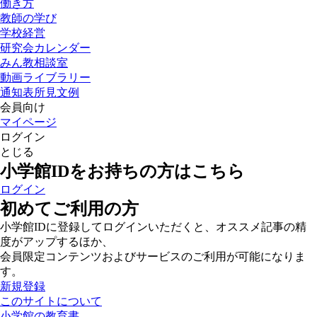
働き方
教師の学び
学校経営
研究会カレンダー
みん教相談室
動画ライブラリー
通知表所見文例
会員向け
マイページ
ログイン
とじる
小学館IDをお持ちの方はこちら
ログイン
初めてご利用の方
小学館IDに登録してログインいただくと、オススメ記事の精
度がアップするほか、
会員限定コンテンツおよびサービスのご利用が可能になりま
す。
新規登録
このサイトについて
小学館の教育書