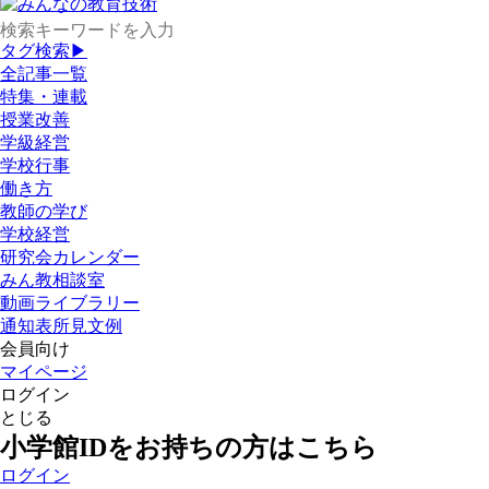
タグ検索▶
全記事一覧
特集・連載
授業改善
学級経営
学校行事
働き方
教師の学び
学校経営
研究会カレンダー
みん教相談室
動画ライブラリー
通知表所見文例
会員向け
マイページ
ログイン
とじる
小学館IDをお持ちの方はこちら
ログイン