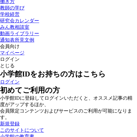
働き方
教師の学び
学校経営
研究会カレンダー
みん教相談室
動画ライブラリー
通知表所見文例
会員向け
マイページ
ログイン
とじる
小学館IDをお持ちの方はこちら
ログイン
初めてご利用の方
小学館IDに登録してログインいただくと、オススメ記事の精
度がアップするほか、
会員限定コンテンツおよびサービスのご利用が可能になりま
す。
新規登録
このサイトについて
小学館の教育書