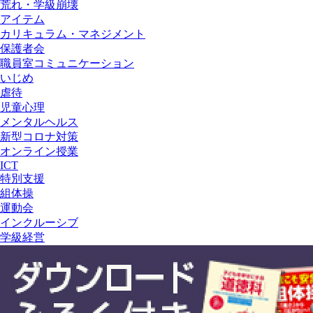
荒れ・学級崩壊
アイテム
カリキュラム・マネジメント
保護者会
職員室コミュニケーション
いじめ
虐待
児童心理
メンタルヘルス
新型コロナ対策
オンライン授業
ICT
特別支援
組体操
運動会
インクルーシブ
学級経営