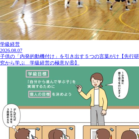
学級経営
2026.08.07
子供の「内発的動機付け」を引き出す５つの言葉がけ【先行研
究から学ぶ 学級経営の極意Ⅳ⑥】