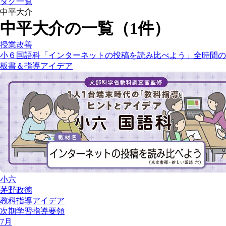
タグ一覧
中平大介
中平大介の一覧（1件）
授業改善
小６国語科「インターネットの投稿を読み比べよう」全時間の
板書＆指導アイデア
小六
茅野政徳
教科指導アイデア
次期学習指導要領
7月