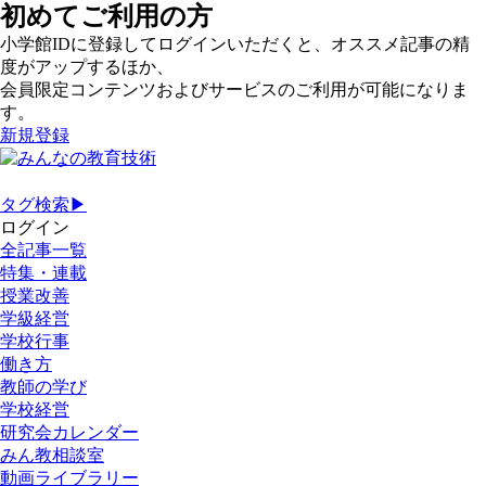
初めてご利用の方
小学館IDに登録してログインいただくと、オススメ記事の精
度がアップするほか、
会員限定コンテンツおよびサービスのご利用が可能になりま
す。
新規登録
タグ検索▶
ログイン
全記事一覧
特集・連載
授業改善
学級経営
学校行事
働き方
教師の学び
学校経営
研究会カレンダー
みん教相談室
動画ライブラリー