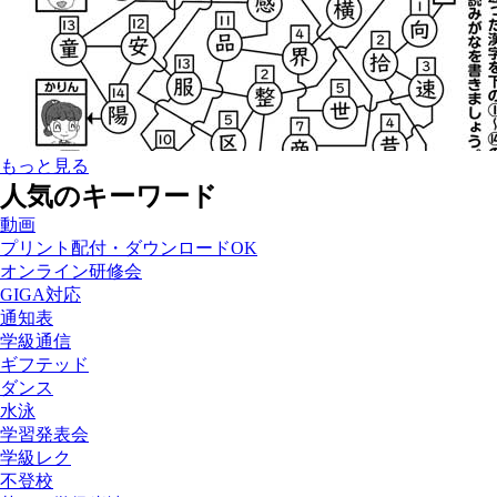
もっと見る
人気のキーワード
動画
プリント配付・ダウンロードOK
オンライン研修会
GIGA対応
通知表
学級通信
ギフテッド
ダンス
水泳
学習発表会
学級レク
不登校