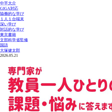
中平大介
GIGA対応
協働的な学び
１人１台端末
深い学び
対話的な学び
東京書籍
文部科学省監修
国語
大塚健太郎
2026.05.21