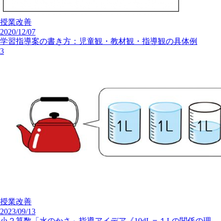
授業改善
2020/12/07
学習指導案の書き方：児童観・教材観・指導観の具体例
3
授業改善
2023/09/13
小２算数「水のかさ」指導アイデア《10dL＝１Lの関係の理