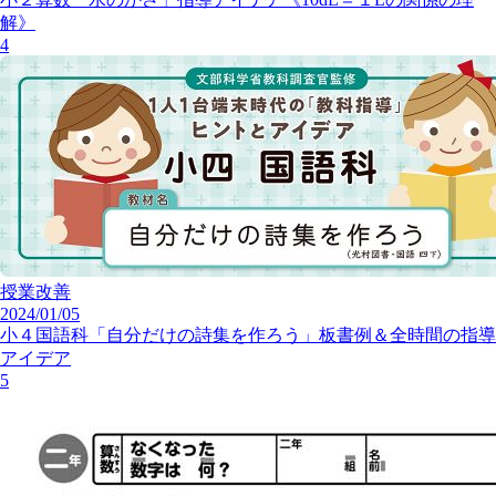
解》
4
授業改善
2024/01/05
小４国語科「自分だけの詩集を作ろう」板書例＆全時間の指導
アイデア
5