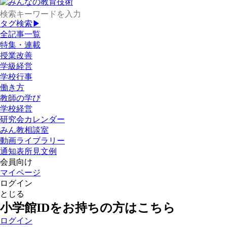
タグ検索▶
全記事一覧
特集・連載
授業改善
学級経営
学校行事
働き方
教師の学び
学校経営
研究会カレンダー
みん教相談室
動画ライブラリー
通知表所見文例
会員向け
マイページ
ログイン
とじる
小学館IDをお持ちの方はこちら
ログイン