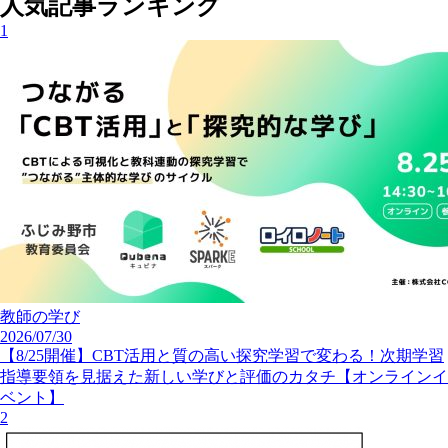
人気記事ランキング
1
教師の学び
2026/07/30
【8/25開催】CBT活用と質の高い探究学習で変わる！次期学習
指導要領を見据えた新しい学びと評価のカタチ【オンラインイ
ベント】
2