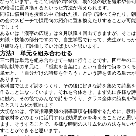
なっています。そこで国語の学習後、朝の会の歌を短歌や俳句
の暗唱に置き換えるといった方法が考えられます。
同様に慣用句も授業の中で触れた後、自学で調べてみたり、朝
の会のスピーチで慣用句の紹介に置き換えたりすることが可能
でしょう。
あるいは「漢字の広場」は９月以降４回出てきますが、そこは
知識・技能の部分ですので、自主学習で行って、先生がしっか
り確認をして評価していけばよいと思います。
方法3 単元を組み合わせる
三つ目は単元を組み合わせて一緒に行うことです。四年生の二
学期以降の単元に、「感動を言葉に」という自分で詩をつくる
単元と、「自分だけの詩集を作ろう」という詩を集める単元が
あります。
教科書ではまず詩をつくり、その後に好きな詩を集めて詩集を
作ることになっています。それを合体させ、まず先に多様な詩
に触れ、その後でみんなで詩をつくり、クラス全体の詩集を作
るとスリム化が図れます。
大切なのは、学習指導要領の指導事項を指導するために、教科
書教材をどのように活用すれば効果的かを考えることだと思い
ます。そうすることで、多様な時間のスリム化の方法を見いだ
すことができると思います。