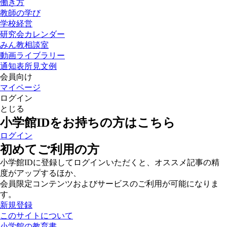
働き方
教師の学び
学校経営
研究会カレンダー
みん教相談室
動画ライブラリー
通知表所見文例
会員向け
マイページ
ログイン
とじる
小学館IDをお持ちの方はこちら
ログイン
初めてご利用の方
小学館IDに登録してログインいただくと、オススメ記事の精
度がアップするほか、
会員限定コンテンツおよびサービスのご利用が可能になりま
す。
新規登録
このサイトについて
小学館の教育書