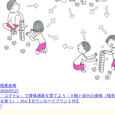
授業改善
2026/05/25
「コグトレ」で身体感覚を育てよう〔Ⅱ物と自分の身体（指先
を使う）〕#14【ダウンロードプリント付】
7