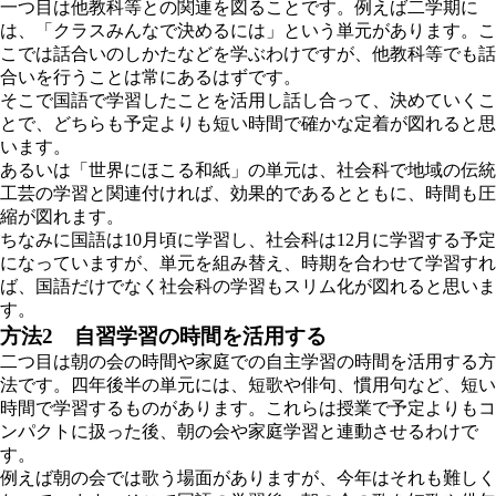
一つ目は他教科等との関連を図ることです。例えば二学期に
は、「クラスみんなで決めるには」という単元があります。こ
こでは話合いのしかたなどを学ぶわけですが、他教科等でも話
合いを行うことは常にあるはずです。
そこで国語で学習したことを活用し話し合って、決めていくこ
とで、どちらも予定よりも短い時間で確かな定着が図れると思
います。
あるいは「世界にほこる和紙」の単元は、社会科で地域の伝統
工芸の学習と関連付ければ、効果的であるとともに、時間も圧
縮が図れます。
ちなみに国語は10月頃に学習し、社会科は12月に学習する予定
になっていますが、単元を組み替え、時期を合わせて学習すれ
ば、国語だけでなく社会科の学習もスリム化が図れると思いま
す。
方法2 自習学習の時間を活用する
二つ目は朝の会の時間や家庭での自主学習の時間を活用する方
法です。四年後半の単元には、短歌や俳句、慣用句など、短い
時間で学習するものがあります。これらは授業で予定よりもコ
ンパクトに扱った後、朝の会や家庭学習と連動させるわけで
す。
例えば朝の会では歌う場面がありますが、今年はそれも難しく