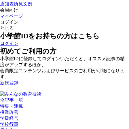
通知表所見文例
会員向け
マイページ
ログイン
とじる
小学館IDをお持ちの方はこちら
ログイン
初めてご利用の方
小学館IDに登録してログインいただくと、オススメ記事の精
度がアップするほか、
会員限定コンテンツおよびサービスのご利用が可能になりま
す。
新規登録
全記事一覧
特集・連載
授業改善
学級経営
学校行事