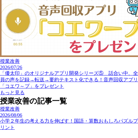
授業改善
2026/07/26
「優太印」のオリジナルアプリ開発シリーズ⑤ 話合い中、全
員の声を記録→転送→要約テキスト化できる！音声回収アプリ
「コエワ～プ」をプレゼント
もっと見る
授業改善の記事一覧
授業改善
2026/08/06
小学２年生の考える力を伸ばす！国語・算数おもしろパズルプ
リント