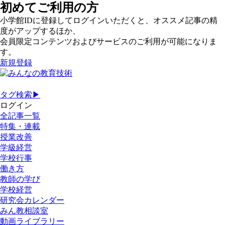
初めてご利用の方
小学館IDに登録してログインいただくと、オススメ記事の精
度がアップするほか、
会員限定コンテンツおよびサービスのご利用が可能になりま
す。
新規登録
タグ検索▶
ログイン
全記事一覧
特集・連載
授業改善
学級経営
学校行事
働き方
教師の学び
学校経営
研究会カレンダー
みん教相談室
動画ライブラリー