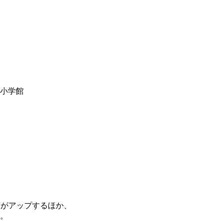
y小学館
度がアップするほか、
。