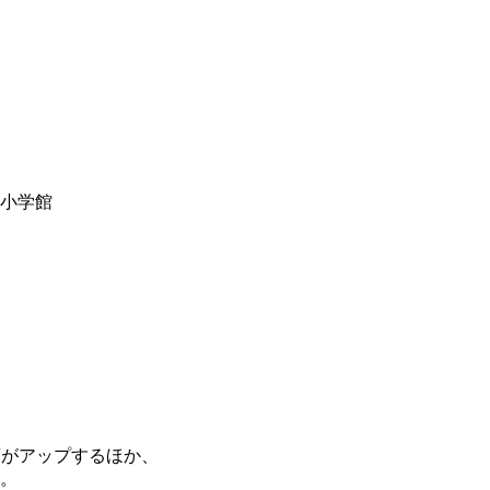
y小学館
度がアップするほか、
。