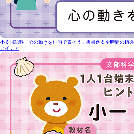
小６国語科「心の動きを俳句で表そう」板書例＆全時間の指導
アイデア