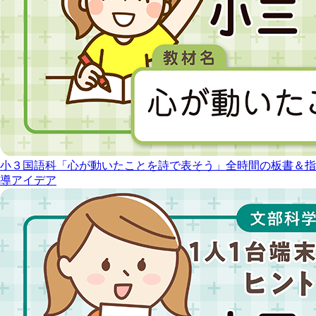
小３国語科「心が動いたことを詩で表そう」全時間の板書＆指
導アイデア