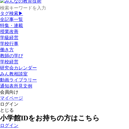
タグ検索▶
全記事一覧
特集・連載
授業改善
学級経営
学校行事
働き方
教師の学び
学校経営
研究会カレンダー
みん教相談室
動画ライブラリー
通知表所見文例
会員向け
マイページ
ログイン
とじる
小学館IDをお持ちの方はこちら
ログイン