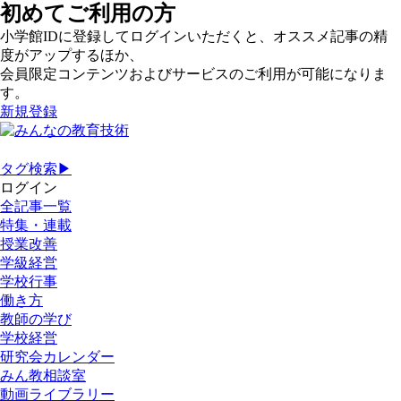
初めてご利用の方
小学館IDに登録してログインいただくと、オススメ記事の精
度がアップするほか、
会員限定コンテンツおよびサービスのご利用が可能になりま
す。
新規登録
タグ検索▶
ログイン
全記事一覧
特集・連載
授業改善
学級経営
学校行事
働き方
教師の学び
学校経営
研究会カレンダー
みん教相談室
動画ライブラリー