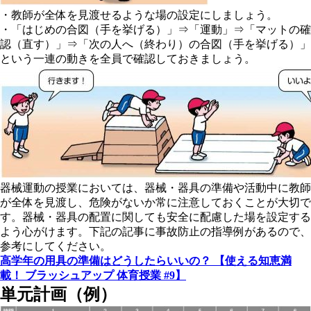
・教師が全体を見渡せるような場の設定にしましょう。
・「はじめの合図（手を挙げる）」⇒「運動」⇒「マットの確
認（直す）」⇒「次の人へ（終わり）の合図（手を挙げる）」
という一連の動きを全員で確認しておきましょう。
器械運動の授業においては、器械・器具の準備や活動中に教師
が全体を見渡し、危険がないか常に注意しておくことが大切で
す。器械・器具の配置に関しても安全に配慮した場を設定する
よう心がけます。下記の記事に事故防止の指導例があるので、
参考にしてください。
高学年の用具の準備はどうしたらいいの？ 【使える知恵満
載！ ブラッシュアップ 体育授業 #9】
単元計画（例）