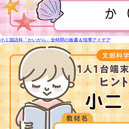
小１国語科「かいがら」全時間の板書＆指導アイデア