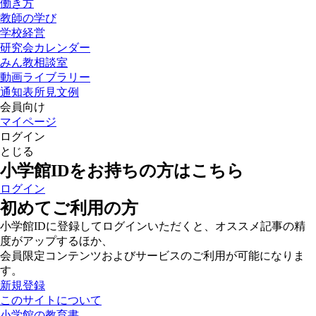
働き方
教師の学び
学校経営
研究会カレンダー
みん教相談室
動画ライブラリー
通知表所見文例
会員向け
マイページ
ログイン
とじる
小学館IDをお持ちの方はこちら
ログイン
初めてご利用の方
小学館IDに登録してログインいただくと、オススメ記事の精
度がアップするほか、
会員限定コンテンツおよびサービスのご利用が可能になりま
す。
新規登録
このサイトについて
小学館の教育書