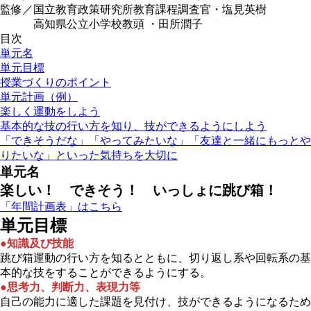
監修／国立教育政策研究所教育課程調査官・塩見英樹
高知県公立小学校教頭 ・田所潤子
目次
単元名
単元目標
授業づくりのポイント
単元計画（例）
楽しく運動をしよう
基本的な技の行い方を知り、技ができるようにしよう
「できそうだな」「やってみたいな」「友達と一緒にもっとや
りたいな」といった気持ちを大切に
単元名
楽しい！ できそう！ いっしょに跳び箱！
「年間計画表」はこちら
単元目標
●知識及び技能
跳び箱運動の行い方を知るとともに、切り返し系や回転系の基
本的な技をすることができるようにする。
●思考力、判断力、表現力等
自己の能力に適した課題を見付け、技ができるようになるため