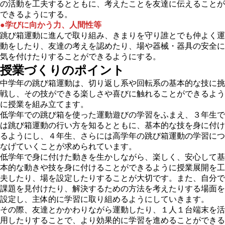
の活動を工夫するとともに、考えたことを友達に伝えることが
できるようにする。
●学びに向かう力、人間性等
跳び箱運動に進んで取り組み、きまりを守り誰とでも仲よく運
動をしたり、友達の考えを認めたり、場や器械・器具の安全に
気を付けたりすることができるようにする。
授業づくりのポイント
中学年の跳び箱運動は、切り返し系や回転系の基本的な技に挑
戦し、その技ができる楽しさや喜びに触れることができるよう
に授業を組み立てます。
低学年での跳び箱を使った運動遊びの学習をふまえ、３年生で
は跳び箱運動の行い方を知るとともに、基本的な技を身に付け
るようにし、４年生、さらには高学年の跳び箱運動の学習につ
なげていくことが求められています。
低学年で身に付けた動きを生かしながら、楽しく、安心して基
本的な動きや技を身に付けることができるように授業展開を工
夫したり、場を設定したりすることが大切です。また、自分で
課題を見付けたり、解決するための方法を考えたりする場面を
設定し、主体的に学習に取り組めるようにしていきます。
その際、友達とかかわりながら運動したり、１人１台端末を活
用したりすることで、より効果的に学習を進めることができる