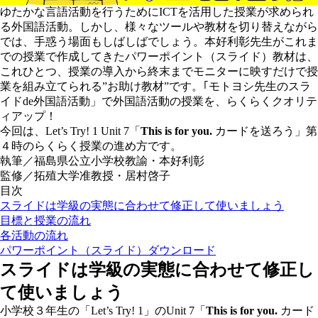
ゆたかな言語活動を行うためにICTを活用した授業が求められ
る外国語活動。しかし、様々なツールや教材を切り替えながら
では、手惑う場面もしばしばでしょう。本好利彰先生がこれま
での授業で作成してきたパワーポイント（スライド）教材は、
これひとつ、授業の導入から終末までモニターに映すだけで授
業を組み立てられる”お助け教材”です。｢
モトヨシ先生のスラ
イドde外国語活動」
で外国語活動の授業を、らくらくクオリテ
ィアップ！
今回は、Let’s Try! 1 Unit 7「
This is for you.
カードを送ろう」第
４時のらくらく授業の進め方です。
執筆／福島県公立小学校教諭・本好利彰
監修／拓殖大学准教授・居村啓子
目次
スライドは学級の実態に合わせて修正して使いましょう
目標と授業の流れ
各活動の流れ
パワーポイント（スライド）ダウンロード
スライドは学級の実態に合わせて修正し
て使いましょう
小学校３年生の「Let’s Try! 1」のUnit 7「
This is for you.
カード