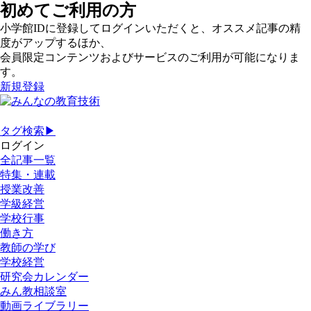
初めてご利用の方
小学館IDに登録してログインいただくと、オススメ記事の精
度がアップするほか、
会員限定コンテンツおよびサービスのご利用が可能になりま
す。
新規登録
タグ検索▶
ログイン
全記事一覧
特集・連載
授業改善
学級経営
学校行事
働き方
教師の学び
学校経営
研究会カレンダー
みん教相談室
動画ライブラリー