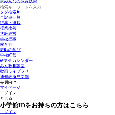
タグ検索▶
全記事一覧
特集・連載
授業改善
学級経営
学校行事
働き方
教師の学び
学校経営
研究会カレンダー
みん教相談室
動画ライブラリー
通知表所見文例
会員向け
マイページ
ログイン
とじる
小学館IDをお持ちの方はこちら
ログイン