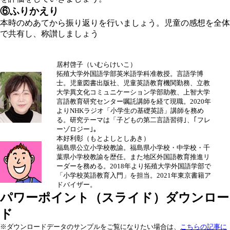
⑥ふりかえり
本時のめあてから振り返りを行いましょう。児童の感想を全体
で共有し、称讃しましょう
居村啓子（いむらけいこ）
拓殖大学外国語学部英米語学科准教授。言語学博
士。児童図書出版社、児童英語教育機関勤務、立教
大学異文化コミュニケーション学部助教、上智大学
言語教育研究センター嘱託講師を経て現職。2020年
よりNHKラジオ「小学生の基礎英語」講師を務め
る。研究テーマは「子どもの第二言語習得｣、｢フレ
ーゾロジー｣。
本好利彰（もとよしとしあき）
福島県公立小学校教諭。福島県小学校・中学校・千
葉県小学校教諭を歴任。また地区外国語教育推進リ
ーダーを務める。2018年より拓殖大学外国語学部で
「小学校英語教育入門」を担当。2021年東京書籍ア
ドバイザー。
パワーポイント（スライド）ダウンロー
ド
※ダウンロードデータのサンプルをご覧になりたい場合は、
こちらの記事に