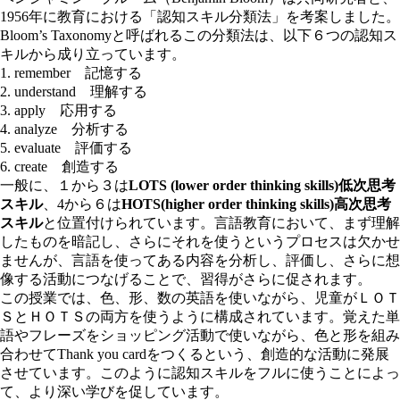
1956年に教育における「認知スキル分類法」を考案しました。
Bloom’s Taxonomyと呼ばれるこの分類法は、以下６つの認知ス
キルから成り立っています。
1. remember 記憶する
2. understand 理解する
3. apply 応用する
4. analyze 分析する
5. evaluate 評価する
6. create 創造する
一般に、１から３は
LOTS (lower order thinking skills)低次思考
スキル
、4から６は
HOTS(higher order thinking skills)高次思考
スキル
と位置付けられています。言語教育において、まず理解
したものを暗記し、さらにそれを使うというプロセスは欠かせ
ませんが、言語を使ってある内容を分析し、評価し、さらに想
像する活動につなげることで、習得がさらに促されます。
この授業では、色、形、数の英語を使いながら、児童がＬＯＴ
ＳとＨＯＴＳの両方を使うように構成されています。覚えた単
語やフレーズをショッピング活動で使いながら、色と形を組み
合わせてThank you cardをつくるという、創造的な活動に発展
させています。このように認知スキルをフルに使うことによっ
て、より深い学びを促しています。