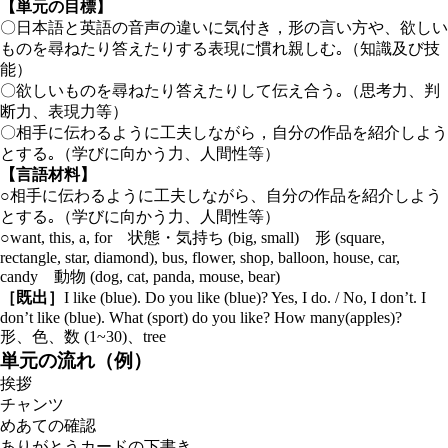
【単元の目標】
〇日本語と英語の音声の違いに気付き，形の言い方や、欲しい
ものを尋ねたり答えたりする表現に慣れ親しむ｡（知識及び技
能）
〇欲しいものを尋ねたり答えたりして伝え合う｡（思考力、判
断力、表現力等）
〇相手に伝わるように工夫しながら，自分の作品を紹介しよう
とする｡（学びに向かう力、人間性等）
【言語材料】
○相手に伝わるように工夫しながら、自分の作品を紹介しよう
とする｡（学びに向かう力、人間性等）
○want, this, a, for 状態・気持ち (big, small) 形 (square,
rectangle, star, diamond), bus, flower, shop, balloon, house, car,
candy 動物 (dog, cat, panda, mouse, bear)
［既出］
I like (blue). Do you like (blue)? Yes, I do. / No, I don’t. I
don’t like (blue). What (sport) do you like? How many(apples)?
形、色、数 (1~30)、tree
単元の流れ（例）
挨拶
チャンツ
めあての確認
ありがとうカードの下書き