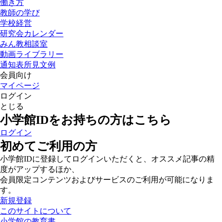
働き方
教師の学び
学校経営
研究会カレンダー
みん教相談室
動画ライブラリー
通知表所見文例
会員向け
マイページ
ログイン
とじる
小学館IDをお持ちの方はこちら
ログイン
初めてご利用の方
小学館IDに登録してログインいただくと、オススメ記事の精
度がアップするほか、
会員限定コンテンツおよびサービスのご利用が可能になりま
す。
新規登録
このサイトについて
小学館の教育書