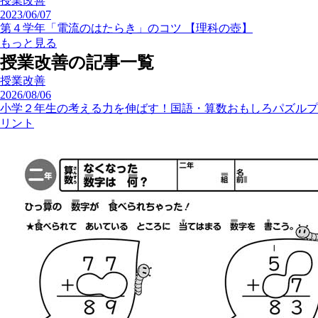
授業改善
2023/06/07
第４学年「電流のはたらき」のコツ 【理科の壺】
もっと見る
授業改善の記事一覧
授業改善
2026/08/06
小学２年生の考える力を伸ばす！国語・算数おもしろパズルプ
リント