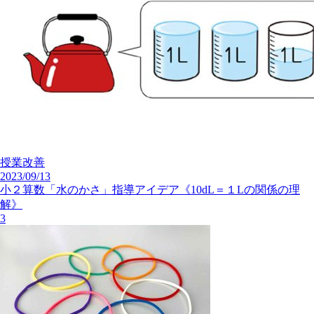
授業改善
2023/09/13
小２算数「水のかさ」指導アイデア《10dL＝１Lの関係の理
解》
3