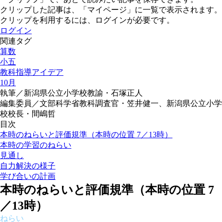
クリップした記事は、「マイページ」に一覧で表示されます。
クリップを利用するには、ログインが必要です。
ログイン
関連タグ
算数
小五
教科指導アイデア
10月
執筆／新潟県公立小学校教諭・石塚正人
編集委員／文部科学省教科調査官・笠井健一、新潟県公立小学
校校長・間嶋哲
目次
本時のねらいと評価規準（本時の位置 7／13時）
本時の学習のねらい
見通し
自力解決の様子
学び合いの計画
本時のねらいと評価規準（本時の位置 7
／13時）
ねらい