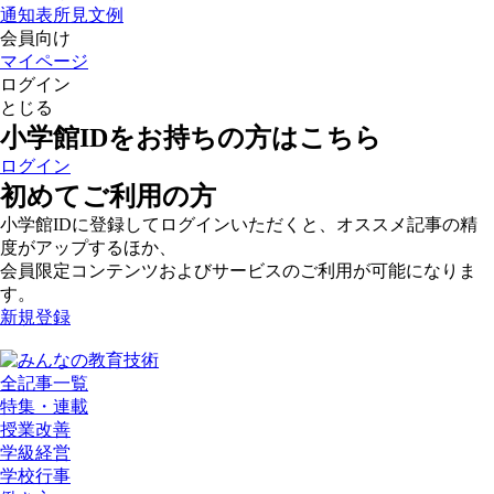
通知表所見文例
会員向け
マイページ
ログイン
とじる
小学館IDをお持ちの方はこちら
ログイン
初めてご利用の方
小学館IDに登録してログインいただくと、オススメ記事の精
度がアップするほか、
会員限定コンテンツおよびサービスのご利用が可能になりま
す。
新規登録
全記事一覧
特集・連載
授業改善
学級経営
学校行事