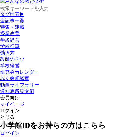
タグ検索▶
全記事一覧
特集・連載
授業改善
学級経営
学校行事
働き方
教師の学び
学校経営
研究会カレンダー
みん教相談室
動画ライブラリー
通知表所見文例
会員向け
マイページ
ログイン
とじる
小学館IDをお持ちの方はこちら
ログイン