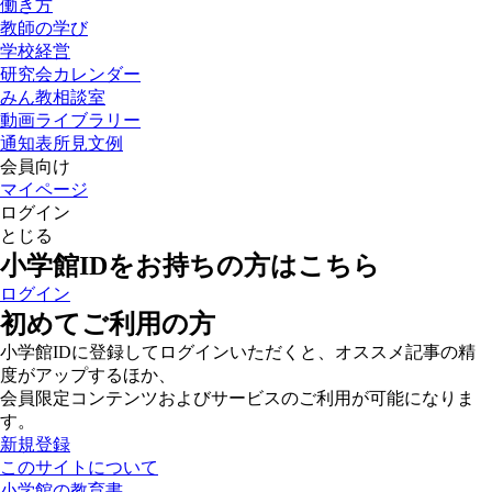
働き方
教師の学び
学校経営
研究会カレンダー
みん教相談室
動画ライブラリー
通知表所見文例
会員向け
マイページ
ログイン
とじる
小学館IDをお持ちの方はこちら
ログイン
初めてご利用の方
小学館IDに登録してログインいただくと、オススメ記事の精
度がアップするほか、
会員限定コンテンツおよびサービスのご利用が可能になりま
す。
新規登録
このサイトについて
小学館の教育書