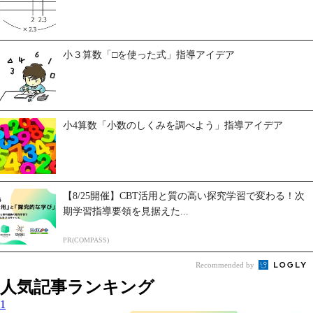
小３算数「□を使った式」指導アイデア
小4算数「小数のしくみを調べよう」指導アイデア
【8/25開催】CBT活用と質の高い探究学習で変わる！次
期学習指導要領を見据えた...
PR(COMPASS)
Recommended by
人気記事ランキング
1