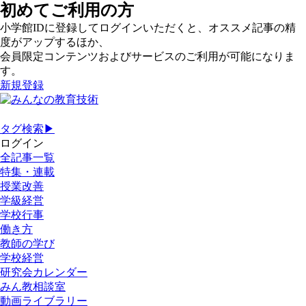
初めてご利用の方
小学館IDに登録してログインいただくと、オススメ記事の精
度がアップするほか、
会員限定コンテンツおよびサービスのご利用が可能になりま
す。
新規登録
タグ検索▶
ログイン
全記事一覧
特集・連載
授業改善
学級経営
学校行事
働き方
教師の学び
学校経営
研究会カレンダー
みん教相談室
動画ライブラリー