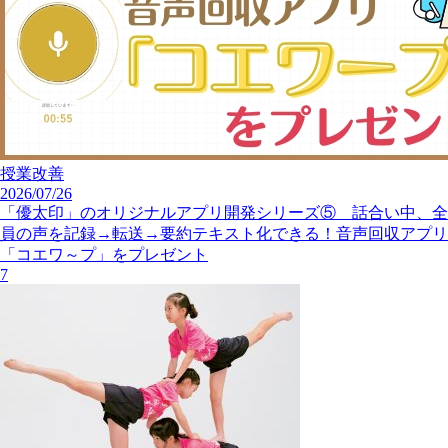
授業改善
2026/07/26
「優太印」のオリジナルアプリ開発シリーズ⑤ 話合い中、全
員の声を記録→転送→要約テキスト化できる！音声回収アプリ
「コエワ～プ」をプレゼント
7