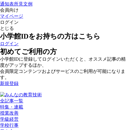
通知表所見文例
会員向け
マイページ
ログイン
とじる
小学館IDをお持ちの方はこちら
ログイン
初めてご利用の方
小学館IDに登録してログインいただくと、オススメ記事の精
度がアップするほか、
会員限定コンテンツおよびサービスのご利用が可能になりま
す。
新規登録
全記事一覧
特集・連載
授業改善
学級経営
学校行事