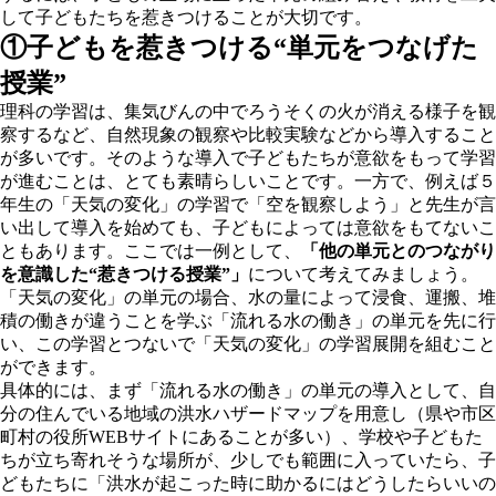
して子どもたちを惹きつけることが大切です。
①子どもを惹きつける“単元をつなげた
授業”
理科の学習は、集気びんの中でろうそくの火が消える様子を観
察するなど、自然現象の観察や比較実験などから導入すること
が多いです。そのような導入で子どもたちが意欲をもって学習
が進むことは、とても素晴らしいことです。一方で、例えば５
年生の「天気の変化」の学習で「空を観察しよう」と先生が言
い出して導入を始めても、子どもによっては意欲をもてないこ
ともあります。ここでは一例として、
「他の単元とのつながり
を意識した“惹きつける授業”」
について考えてみましょう。
「天気の変化」の単元の場合、水の量によって浸食、運搬、堆
積の働きが違うことを学ぶ「流れる水の働き」の単元を先に行
い、この学習とつないで「天気の変化」の学習展開を組むこと
ができます。
具体的には、まず「流れる水の働き」の単元の導入として、自
分の住んでいる地域の洪水ハザードマップを用意し（県や市区
町村の役所WEBサイトにあることが多い）、学校や子どもた
ちが立ち寄れそうな場所が、少しでも範囲に入っていたら、子
どもたちに「洪水が起こった時に助かるにはどうしたらいいの