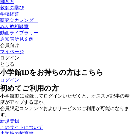
働き方
教師の学び
学校経営
研究会カレンダー
みん教相談室
動画ライブラリー
通知表所見文例
会員向け
マイページ
ログイン
とじる
小学館IDをお持ちの方はこちら
ログイン
初めてご利用の方
小学館IDに登録してログインいただくと、オススメ記事の精
度がアップするほか、
会員限定コンテンツおよびサービスのご利用が可能になりま
す。
新規登録
このサイトについて
小学館の教育書