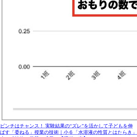
ピンチはチャンス！ 実験結果の“ズレ”を活かして子どもを伸
ばす「委ねる」授業の技術｜小６「水溶液の性質とはたらき」