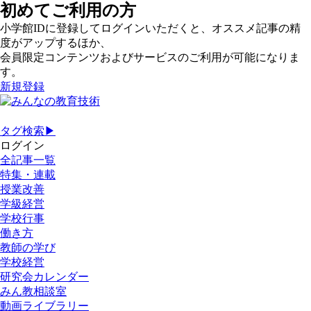
初めてご利用の方
小学館IDに登録してログインいただくと、オススメ記事の精
度がアップするほか、
会員限定コンテンツおよびサービスのご利用が可能になりま
す。
新規登録
タグ検索▶
ログイン
全記事一覧
特集・連載
授業改善
学級経営
学校行事
働き方
教師の学び
学校経営
研究会カレンダー
みん教相談室
動画ライブラリー