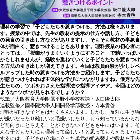
理科の学習で「子どもたちを惹きつける」方法は様々ありま
す。授業の中では、先生の教材の提示の仕方や話し方、子ども
の発言の引き出し方などがありますし、そもそも教材の事象自
体が面白く、惹きつけることもあります。理科授業の初心者に
とっては、「授業がうまくいくようにすること」で精いっぱい
かもしれませんが、経験を重ねていくと子どもたちを惹きつけ
る方法の引き出しが増えてきます。今回は教員経験が少しレベ
ルアップした時の惹きつける方法をご紹介します。子どもたち
が惹きつけられれば主体的な学びにつながりますね。優秀な先
生たちの、ツボをおさえた指導法や指導アイデア。今回はどの
ような“ツボ”が見られるでしょうか？
執筆／大阪教育大学附属平野小学校教諭・坂口隆太郎
連載監修／國學院大學人間開発学部教授・寺本貴啓
理科が好きな子どもはたくさんいます。しかし、反対に生き物
が嫌いだったり難しいと毛嫌いしたり、もう知っているからな
ど前向きにとらえることができない子どもも中にはいます。そ
んな子どもたちにも理科って楽しい！と思ってもらえるように
するには、子どもの立場に立った単元の組み替えや教材を工夫