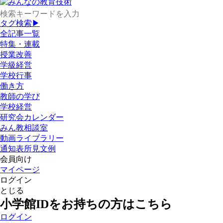
タグ検索▶
全記事一覧
特集・連載
授業改善
学級経営
学校行事
働き方
教師の学び
学校経営
研究会カレンダー
みん教相談室
動画ライブラリー
通知表所見文例
会員向け
マイページ
ログイン
とじる
小学館IDをお持ちの方はこちら
ログイン