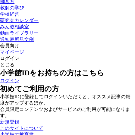
働き方
教師の学び
学校経営
研究会カレンダー
みん教相談室
動画ライブラリー
通知表所見文例
会員向け
マイページ
ログイン
とじる
小学館IDをお持ちの方はこちら
ログイン
初めてご利用の方
小学館IDに登録してログインいただくと、オススメ記事の精
度がアップするほか、
会員限定コンテンツおよびサービスのご利用が可能になりま
す。
新規登録
このサイトについて
小学館の教育書