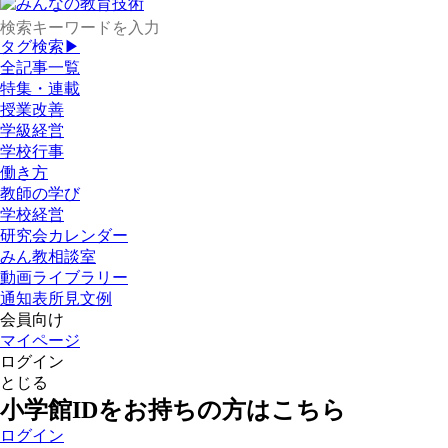
タグ検索▶
全記事一覧
特集・連載
授業改善
学級経営
学校行事
働き方
教師の学び
学校経営
研究会カレンダー
みん教相談室
動画ライブラリー
通知表所見文例
会員向け
マイページ
ログイン
とじる
小学館IDをお持ちの方はこちら
ログイン