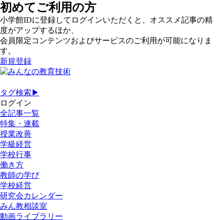
初めてご利用の方
小学館IDに登録してログインいただくと、オススメ記事の精
度がアップするほか、
会員限定コンテンツおよびサービスのご利用が可能になりま
す。
新規登録
タグ検索▶
ログイン
全記事一覧
特集・連載
授業改善
学級経営
学校行事
働き方
教師の学び
学校経営
研究会カレンダー
みん教相談室
動画ライブラリー