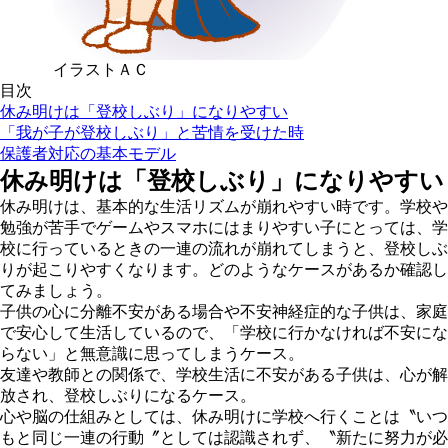
イラストＡＣ
目次
休み明けは「登校しぶり」になりやすい
「我が子が登校しぶり」と苦情を受けた時
保護者対応の基本モデル
休み明けは「登校しぶり」になりやすい
休み明けは、基本的な生活リズムが崩れやすい時です。学校や
勉強が苦手でゲームやスマホにはまりやすい子にとっては、学
校に行っているときの一連の流れが崩れてしまうと、登校しぶ
りが起こりやすくなります。どのようなケースがあるか確認し
てみましょう。
子供の心に分離不安がある場合や不安神経症的な子供は、家庭
で安心して生活しているので、「学校に行かなければ不安にな
らない」と無意識に思ってしまうケース。
友達や教師との関係で、学校生活に不安がある子供は、心が解
放され、登校しぶりになるケース。
心や脳の仕組みとしては、休み明けに学校へ行くことは〝いつ
もと同じ一連の行動〞としては認識されず、〝新たに努力が必