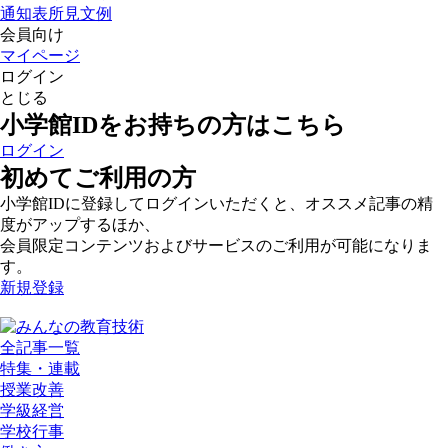
通知表所見文例
会員向け
マイページ
ログイン
とじる
小学館IDをお持ちの方はこちら
ログイン
初めてご利用の方
小学館IDに登録してログインいただくと、オススメ記事の精
度がアップするほか、
会員限定コンテンツおよびサービスのご利用が可能になりま
す。
新規登録
全記事一覧
特集・連載
授業改善
学級経営
学校行事