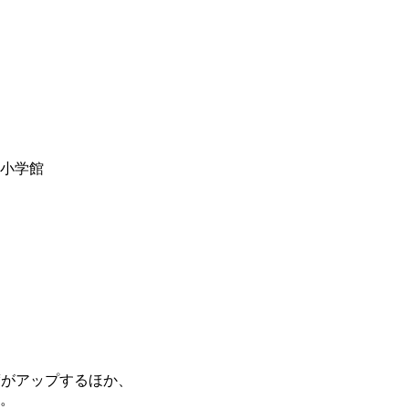
y小学館
度がアップするほか、
。