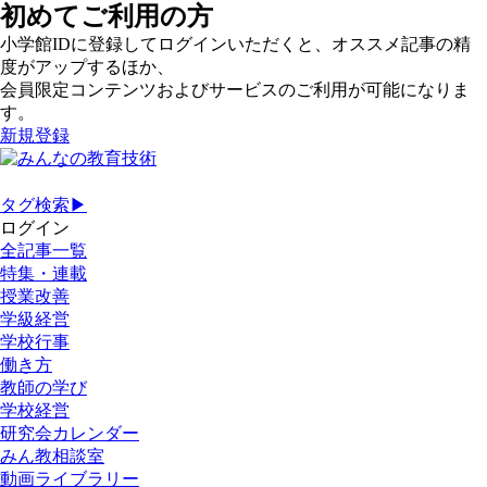
初めてご利用の方
小学館IDに登録してログインいただくと、オススメ記事の精
度がアップするほか、
会員限定コンテンツおよびサービスのご利用が可能になりま
す。
新規登録
タグ検索▶
ログイン
全記事一覧
特集・連載
授業改善
学級経営
学校行事
働き方
教師の学び
学校経営
研究会カレンダー
みん教相談室
動画ライブラリー