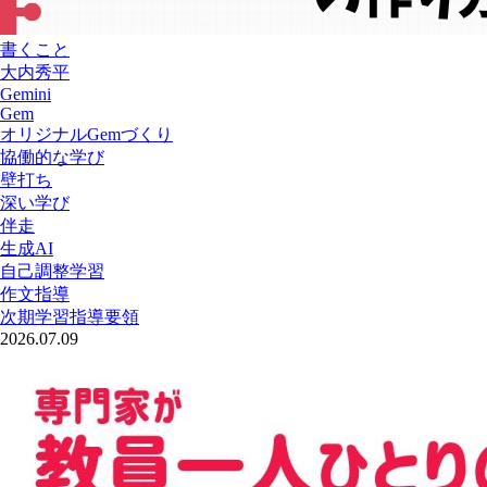
書くこと
大内秀平
Gemini
Gem
オリジナルGemづくり
協働的な学び
壁打ち
深い学び
伴走
生成AI
自己調整学習
作文指導
次期学習指導要領
2026.07.09