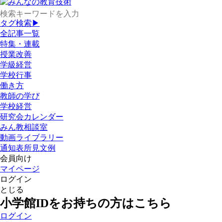
タグ検索▶
全記事一覧
特集・連載
授業改善
学級経営
学校行事
働き方
教師の学び
学校経営
研究会カレンダー
みん教相談室
動画ライブラリー
通知表所見文例
会員向け
マイページ
ログイン
とじる
小学館IDをお持ちの方はこちら
ログイン