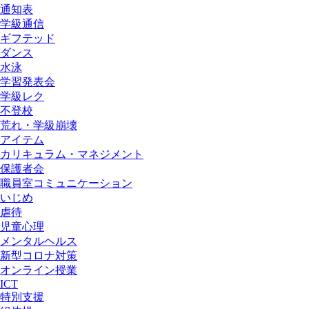
通知表
学級通信
ギフテッド
ダンス
水泳
学習発表会
学級レク
不登校
荒れ・学級崩壊
アイテム
カリキュラム・マネジメント
保護者会
職員室コミュニケーション
いじめ
虐待
児童心理
メンタルヘルス
新型コロナ対策
オンライン授業
ICT
特別支援