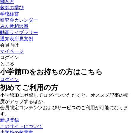
働き方
教師の学び
学校経営
研究会カレンダー
みん教相談室
動画ライブラリー
通知表所見文例
会員向け
マイページ
ログイン
とじる
小学館IDをお持ちの方はこちら
ログイン
初めてご利用の方
小学館IDに登録してログインいただくと、オススメ記事の精
度がアップするほか、
会員限定コンテンツおよびサービスのご利用が可能になりま
す。
新規登録
このサイトについて
小学館の教育書