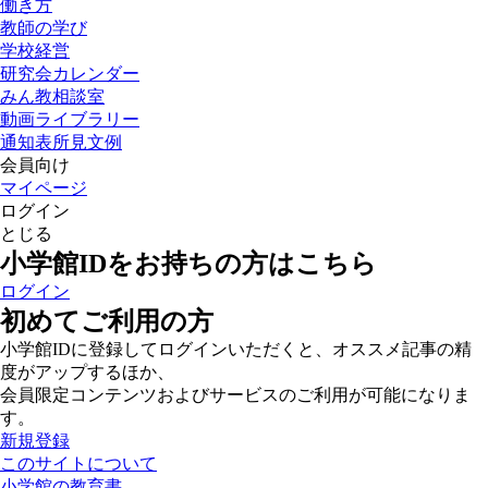
働き方
教師の学び
学校経営
研究会カレンダー
みん教相談室
動画ライブラリー
通知表所見文例
会員向け
マイページ
ログイン
とじる
小学館IDをお持ちの方はこちら
ログイン
初めてご利用の方
小学館IDに登録してログインいただくと、オススメ記事の精
度がアップするほか、
会員限定コンテンツおよびサービスのご利用が可能になりま
す。
新規登録
このサイトについて
小学館の教育書