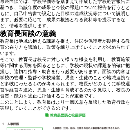
最終面談では、学校評価等を踏まえて作成した学校経営報告に
基づき、当該年度の成果と今後の課題について報告を行うとと
もに、自己申告書で設定した目標の達成状況等について説明し
ます。必要に応じて、成果の根拠となる資料等を提示するな
ど、情報を提供します。
教育長面談の意義
教育長は地域の抱える課題を捉え、住民や保護者が期待する教
育の在り方を議論し、政策を練り上げていくことが求められて
います。
そこで、教育長は校長に対して様々な機会を利用し、教育施策
等に関する周知を図るとともに、学校の現状や課題を的確に把
握し、適切な指導・助言を行う必要があります。面談の内容は
学校の管理・監督や学校経営、児童・生徒のことや地域連携な
ど多岐にわたるものが考えられます。校長がどのように学校運
営や経営を進め、児童・生徒を育成するのかを見取り、校長の
資質・能力を適正に評価することが重要です。
このことにより、教育長はより一層民意を反映した教育行政を
実現していくことができるのです。