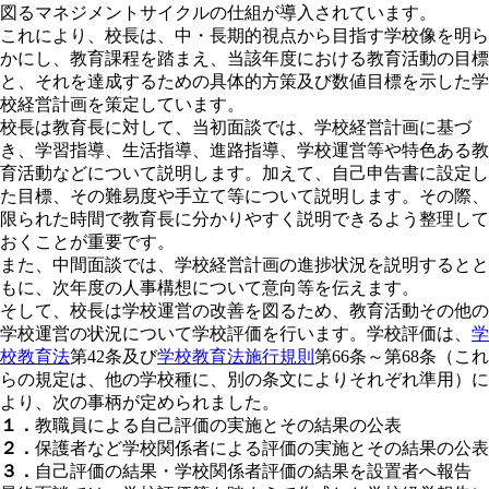
図るマネジメントサイクルの仕組が導入されています。
これにより、校長は、中・長期的視点から目指す学校像を明ら
かにし、教育課程を踏まえ、当該年度における教育活動の目標
と、それを達成するための具体的方策及び数値目標を示した学
校経営計画を策定しています。
校長は教育長に対して、当初面談では、学校経営計画に基づ
き、学習指導、生活指導、進路指導、学校運営等や特色ある教
育活動などについて説明します。加えて、自己申告書に設定し
た目標、その難易度や手立て等について説明します。その際、
限られた時間で教育長に分かりやすく説明できるよう整理して
おくことが重要です。
また、中間面談では、学校経営計画の進捗状況を説明するとと
もに、次年度の人事構想について意向等を伝えます。
そして、校長は学校運営の改善を図るため、教育活動その他の
学校運営の状況について学校評価を行います。学校評価は、
学
校教育法
第42条及び
学校教育法施行規則
第66条～第68条（これ
らの規定は、他の学校種に、別の条文によりそれぞれ準用）に
より、次の事柄が定められました。
１．
教職員による自己評価の実施とその結果の公表
２．
保護者など学校関係者による評価の実施とその結果の公表
３．
自己評価の結果・学校関係者評価の結果を設置者へ報告