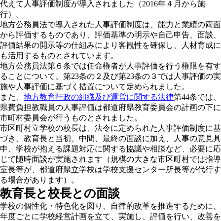
代えて人事評価制度が導入されました（2016年４月から施
行）。
地方公務員法で導入された人事評価制度は、能力と業績の両面
から評価するものであり、評価基準の明示や自己申告、面談、
評価結果の開示等の仕組みにより客観性を確保し、人材育成に
も活用するものとされています。
地方公務員法第６条では任命権者が人事評価を行う権限を有す
ることについて、第23条の２及び第23条の３では人事評価の実
施や人事評価に基づく措置について定められました。
また、
地方教育行政の組織及び運営に関する法律
第44条では、
県費負担教職員の人事評価は都道府県教育委員会の計画の下に
市町村委員会が行うものとされました。
市区町村立学校の校長は、法令に定められた人事評価制度に基
づき、教育長と当初、中間、最終の面談に加え、人事の意見具
申、学校が抱える課題対応に関する協議や相談など、必要に応
じて随時面談が実施されます（規模の大きな市区町村では指導
室長等が、都道府県立学校は学校支援センター所長等が代行す
る場合があります）。
教育長と校長との面談
学校の個性化・特色化を図り、自律的改革を推進するために、
年度ごとに学校経営計画を立て、実施し、評価を行い、改善を