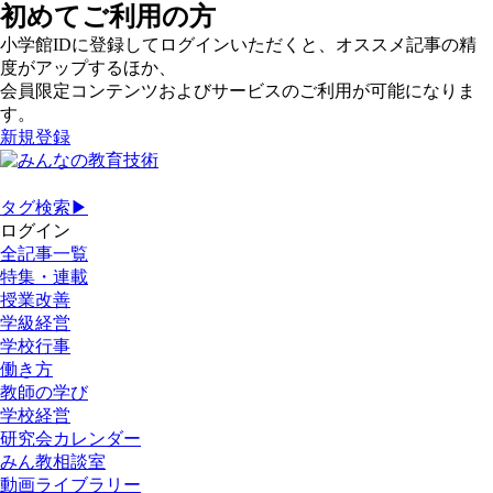
初めてご利用の方
小学館IDに登録してログインいただくと、オススメ記事の精
度がアップするほか、
会員限定コンテンツおよびサービスのご利用が可能になりま
す。
新規登録
タグ検索▶
ログイン
全記事一覧
特集・連載
授業改善
学級経営
学校行事
働き方
教師の学び
学校経営
研究会カレンダー
みん教相談室
動画ライブラリー