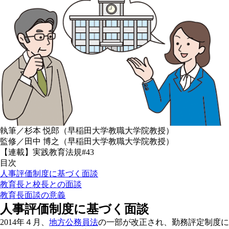
執筆／杉本 悦郎（早稲田大学教職大学院教授）
監修／田中 博之（早稲田大学教職大学院教授）
【連載】実践教育法規#43
目次
人事評価制度に基づく面談
教育長と校長との面談
教育長面談の意義
人事評価制度に基づく面談
2014年４月、
地方公務員法
の一部が改正され、勤務評定制度に