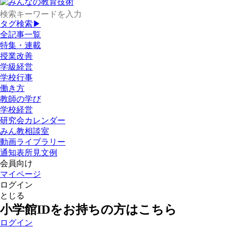
タグ検索▶
全記事一覧
特集・連載
授業改善
学級経営
学校行事
働き方
教師の学び
学校経営
研究会カレンダー
みん教相談室
動画ライブラリー
通知表所見文例
会員向け
マイページ
ログイン
とじる
小学館IDをお持ちの方はこちら
ログイン