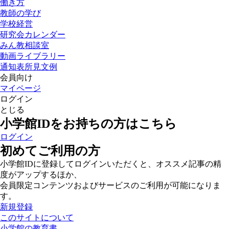
働き方
教師の学び
学校経営
研究会カレンダー
みん教相談室
動画ライブラリー
通知表所見文例
会員向け
マイページ
ログイン
とじる
小学館IDをお持ちの方はこちら
ログイン
初めてご利用の方
小学館IDに登録してログインいただくと、オススメ記事の精
度がアップするほか、
会員限定コンテンツおよびサービスのご利用が可能になりま
す。
新規登録
このサイトについて
小学館の教育書