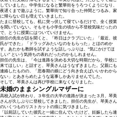
していました。中学生になると繁華街をうろつくようになり、
夜遅くまで遊ぶように。繁華街で知り合った仲間とつるみ、家
に帰らない日も増えていきました。
たまに登校しても、机に突っ伏して寝ているだけで、全く授業
を聞いていない。そもそも小学生の頃から不登校気味だったの
で、とうに授業にはついていけません。
担任の先生が話を聞くと、「昨日はクラブにいた」「最近、彼
氏ができた」「ドラッグみたいなのをもらった」とほのめか
す。あたかも教師を試すような話しっぷりは、“気にかけてほ
しい” という気持ちの表れだったのかもしれません。
担任の先生は、「今は進路を決める大切な時期だから、学校に
来てほしい」と話すと、琴美さんはうなずきました。父親にも
連絡したものの、「思春期の娘にどう向き合えばいいかわから
ない」とあきらめたような返事しかありませんでした。
そして、琴美さんは再び学校に来なくなりました。
未婚のままシングルマザーに
高校入試が終わり、３年生の大半の進路が決まった３月、琴美
さんが久しぶりに登校してきました。担任の先生が、琴美さん
のいくつものリストカットの痕に気づきました。
「以前話していた彼氏と一緒に住んでいたけど、妊娠したら連