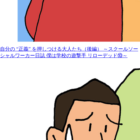
自分の “正義” を押しつける大人たち（後編） ～スクールソー
シャルワーカー日誌 僕は学校の遊撃手 リローデッド⑩～