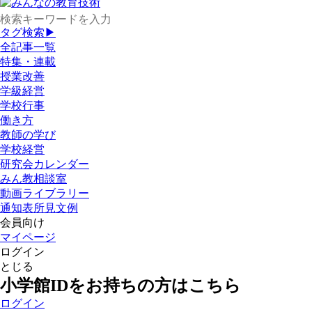
タグ検索▶
全記事一覧
特集・連載
授業改善
学級経営
学校行事
働き方
教師の学び
学校経営
研究会カレンダー
みん教相談室
動画ライブラリー
通知表所見文例
会員向け
マイページ
ログイン
とじる
小学館IDをお持ちの方はこちら
ログイン