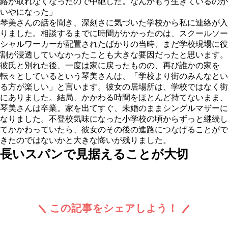
絡が取れなくなったので中絶した。なんかもう生きているのが
いやになった」
琴美さんの話を聞き、深刻さに気づいた学校から私に連絡が入
りました。相談するまでに時間がかかったのは、スクールソー
シャルワーカーが配置されたばかりの当時、まだ学校現場に役
割が浸透していなかったことも大きな要因だったと思います。
彼氏と別れた後、一度は家に戻ったものの、再び誰かの家を
転々としているという琴美さんは、「学校より街のみんなとい
る方が楽しい」と言います。彼女の居場所は、学校ではなく街
にありました。結局、かかわる時間をほとんど持てないまま、
琴美さんは卒業。家を出てすぐ、未婚のままシングルマザーに
なりました。不登校気味になった小学校の頃からずっと継続し
てかかわっていたら、彼女のその後の進路につなげることがで
きたのではないかと大きな悔いが残りました。
長いスパンで見据えることが大切
この記事をシェアしよう！