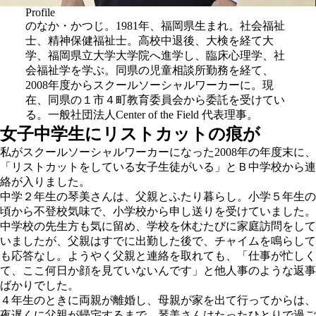
Profile
のなか・かつじ。1981年、福岡県生まれ。社会福祉
士、精神保健福祉士。高校中退後、大検を経て大
学、福岡県立大学大学院へ進学し、臨床心理学、社
会福祉学を学ぶ。同県の児童相談所勤務を経て、
2008年度からスクールソーシャルワーカーに。現
在、同県の１市４町教育委員会から委託を受けてい
る。一般社団法人Center of the Field 代表理事。
女子中学生にリストカットの痕が
私がスクールソーシャルワーカーになった2008年の年度末に、
「リストカットをしている女子生徒がいる」とＢ中学校から連
絡が入りました。
中学２年生の琴美さんは、父親とふたり暮らし。小学５年生の
頃から不登校気味で、小学校から申し送りを受けていました。
中学校の先生方も気に留め、学校を休むたびに家庭訪問をして
いましたが、父親はすでに出勤した後で、チャイムを鳴らして
も応答なし。ようやく父親と連絡を取れても、「仕事が忙しく
て、ここ何日か顔を見ていないんです」と他人事のような返事
ばかりでした。
４年生のときに両親が離婚し、母親が家を出て行ってからは、
夜遅くに父親が帰宅するまで、琴美さんはたったひとりで過ご