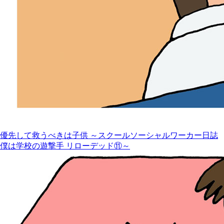
優先して救うべきは子供 ～スクールソーシャルワーカー日誌
僕は学校の遊撃手 リローデッド⑪～