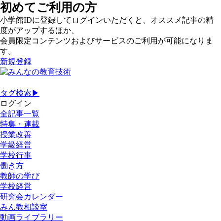
初めてご利用の方
小学館IDに登録してログインいただくと、オススメ記事の精
度がアップするほか、
会員限定コンテンツおよびサービスのご利用が可能になりま
す。
新規登録
タグ検索▶
ログイン
全記事一覧
特集・連載
授業改善
学級経営
学校行事
働き方
教師の学び
学校経営
研究会カレンダー
みん教相談室
動画ライブラリー