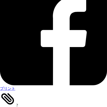
プリント
?