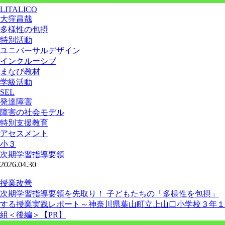
LITALICO
大窪昌哉
多様性の包摂
特別活動
ユニバーサルデザイン
インクルーシブ
まなび教材
学級活動
SEL
発達障害
障害の社会モデル
特別支援教育
アセスメント
小３
次期学習指導要領
2026.04.30
授業改善
次期学習指導要領を先取り！ 子どもたちの「多様性を包摂」
する授業実践レポート～神奈川県葉山町立上山口小学校３年１
組＜後編＞【PR】