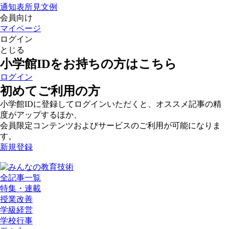
通知表所見文例
会員向け
マイページ
ログイン
とじる
小学館IDをお持ちの方はこちら
ログイン
初めてご利用の方
小学館IDに登録してログインいただくと、オススメ記事の精
度がアップするほか、
会員限定コンテンツおよびサービスのご利用が可能になりま
す。
新規登録
全記事一覧
特集・連載
授業改善
学級経営
学校行事