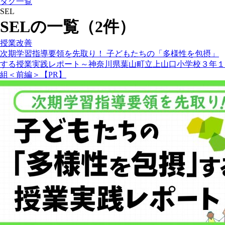
タグ一覧
SEL
SELの一覧（2件）
授業改善
次期学習指導要領を先取り！ 子どもたちの「多様性を包摂」
する授業実践レポート～神奈川県葉山町立上山口小学校３年１
組＜前編＞【PR】