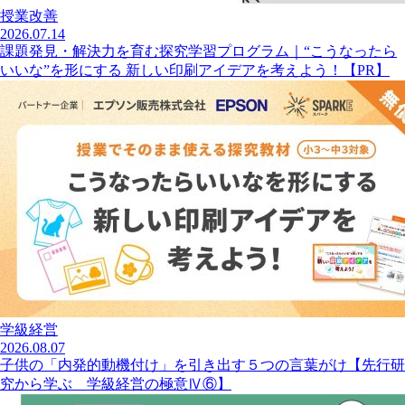
授業改善
2026.07.14
課題発見・解決力を育む探究学習プログラム｜“こうなったら
いいな”を形にする 新しい印刷アイデアを考えよう！【PR】
学級経営
2026.08.07
子供の「内発的動機付け」を引き出す５つの言葉がけ【先行研
究から学ぶ 学級経営の極意Ⅳ⑥】