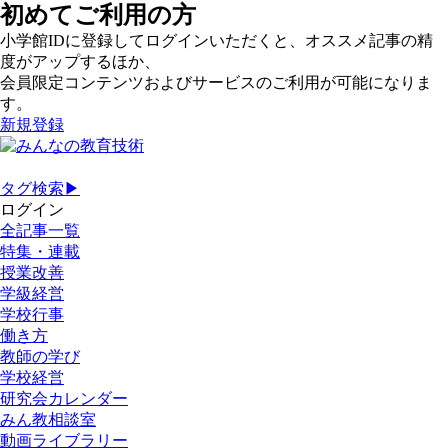
初めてご利用の方
小学館IDに登録してログインいただくと、オススメ記事の精
度がアップするほか、
会員限定コンテンツおよびサービスのご利用が可能になりま
す。
新規登録
タグ検索▶
ログイン
全記事一覧
特集・連載
授業改善
学級経営
学校行事
働き方
教師の学び
学校経営
研究会カレンダー
みん教相談室
動画ライブラリー