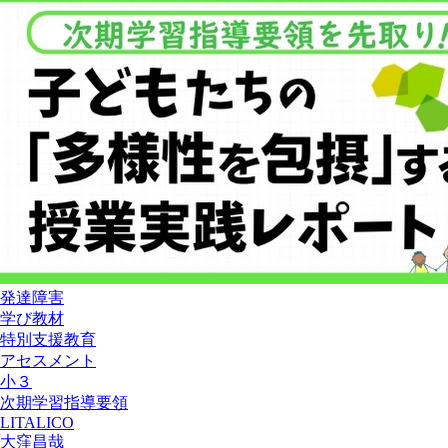
発達障害
学び教材
特別支援教育
アセスメント
小３
次期学習指導要領
LITALICO
大窪昌哉