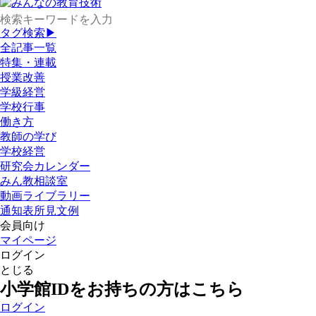
タグ検索▶
全記事一覧
特集・連載
授業改善
学級経営
学校行事
働き方
教師の学び
学校経営
研究会カレンダー
みん教相談室
動画ライブラリー
通知表所見文例
会員向け
マイページ
ログイン
とじる
小学館IDをお持ちの方はこちら
ログイン