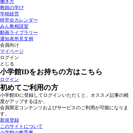
働き方
教師の学び
学校経営
研究会カレンダー
みん教相談室
動画ライブラリー
通知表所見文例
会員向け
マイページ
ログイン
とじる
小学館IDをお持ちの方はこちら
ログイン
初めてご利用の方
小学館IDに登録してログインいただくと、オススメ記事の精
度がアップするほか、
会員限定コンテンツおよびサービスのご利用が可能になりま
す。
新規登録
このサイトについて
小学館の教育書