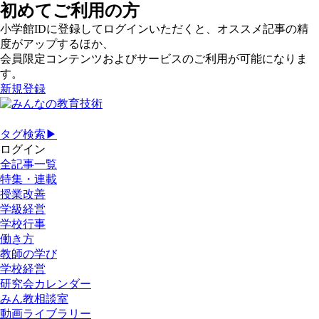
初めてご利用の方
小学館IDに登録してログインいただくと、オススメ記事の精
度がアップするほか、
会員限定コンテンツおよびサービスのご利用が可能になりま
す。
新規登録
タグ検索▶
ログイン
全記事一覧
特集・連載
授業改善
学級経営
学校行事
働き方
教師の学び
学校経営
研究会カレンダー
みん教相談室
動画ライブラリー