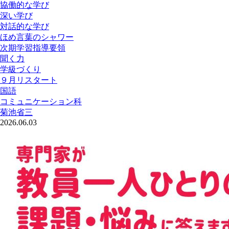
協働的な学び
深い学び
対話的な学び
ほめ言葉のシャワー
次期学習指導要領
聞く力
学級づくり
９月リスタート
国語
コミュニケーション科
菊池省三
2026.06.03