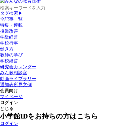
タグ検索▶
全記事一覧
特集・連載
授業改善
学級経営
学校行事
働き方
教師の学び
学校経営
研究会カレンダー
みん教相談室
動画ライブラリー
通知表所見文例
会員向け
マイページ
ログイン
とじる
小学館IDをお持ちの方はこちら
ログイン