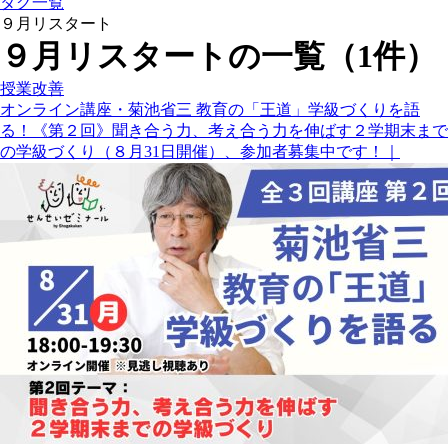
タグ一覧
９月リスタート
９月リスタートの一覧（1件）
授業改善
オンライン講座・菊池省三 教育の「王道」学級づくりを語
る！《第２回》聞き合う力、考え合う力を伸ばす２学期末まで
の学級づくり（８月31日開催）、参加者募集中です！｜