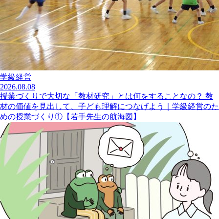
学級経営
2026.08.08
授業づくりで大切な「教材研究」とは何をすることなの？ 教
材の価値を見出して、子ども理解につなげよう｜学級経営のた
めの授業づくり①【若手先生の航海図】