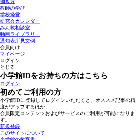
働き方
教師の学び
学校経営
研究会カレンダー
みん教相談室
動画ライブラリー
通知表所見文例
会員向け
マイページ
ログイン
とじる
小学館IDをお持ちの方はこちら
ログイン
初めてご利用の方
小学館IDに登録してログインいただくと、オススメ記事の精
度がアップするほか、
会員限定コンテンツおよびサービスのご利用が可能になりま
す。
新規登録
このサイトについて
小学館の教育書