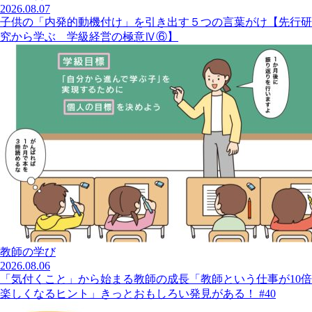
2026.08.07
子供の「内発的動機付け」を引き出す５つの言葉がけ【先行研
究から学ぶ 学級経営の極意Ⅳ⑥】
教師の学び
2026.08.06
「気付くこと」から始まる教師の成長「教師という仕事が10倍
楽しくなるヒント」きっとおもしろい発見がある！ #40