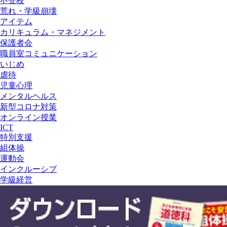
不登校
荒れ・学級崩壊
アイテム
カリキュラム・マネジメント
保護者会
職員室コミュニケーション
いじめ
虐待
児童心理
メンタルヘルス
新型コロナ対策
オンライン授業
ICT
特別支援
組体操
運動会
インクルーシブ
学級経営