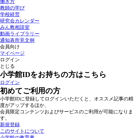
働き方
教師の学び
学校経営
研究会カレンダー
みん教相談室
動画ライブラリー
通知表所見文例
会員向け
マイページ
ログイン
とじる
小学館IDをお持ちの方はこちら
ログイン
初めてご利用の方
小学館IDに登録してログインいただくと、オススメ記事の精
度がアップするほか、
会員限定コンテンツおよびサービスのご利用が可能になりま
す。
新規登録
このサイトについて
小学館の教育書