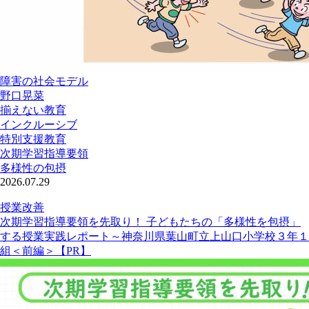
障害の社会モデル
野口晃菜
揃えない教育
インクルーシブ
特別支援教育
次期学習指導要領
多様性の包摂
2026.07.29
授業改善
次期学習指導要領を先取り！ 子どもたちの「多様性を包摂」
する授業実践レポート～神奈川県葉山町立上山口小学校３年１
組＜前編＞【PR】