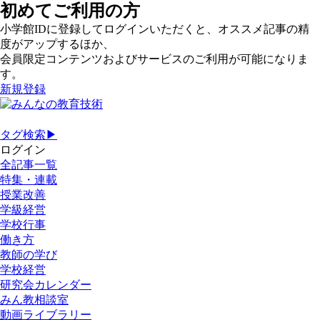
初めてご利用の方
小学館IDに登録してログインいただくと、オススメ記事の精
度がアップするほか、
会員限定コンテンツおよびサービスのご利用が可能になりま
す。
新規登録
タグ検索▶
ログイン
全記事一覧
特集・連載
授業改善
学級経営
学校行事
働き方
教師の学び
学校経営
研究会カレンダー
みん教相談室
動画ライブラリー