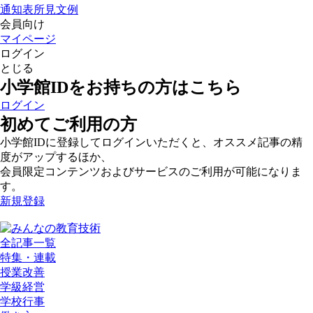
通知表所見文例
会員向け
マイページ
ログイン
とじる
小学館IDをお持ちの方はこちら
ログイン
初めてご利用の方
小学館IDに登録してログインいただくと、オススメ記事の精
度がアップするほか、
会員限定コンテンツおよびサービスのご利用が可能になりま
す。
新規登録
全記事一覧
特集・連載
授業改善
学級経営
学校行事