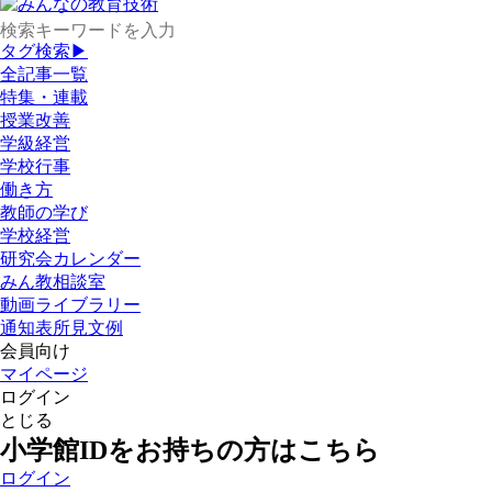
タグ検索▶
全記事一覧
特集・連載
授業改善
学級経営
学校行事
働き方
教師の学び
学校経営
研究会カレンダー
みん教相談室
動画ライブラリー
通知表所見文例
会員向け
マイページ
ログイン
とじる
小学館IDをお持ちの方はこちら
ログイン