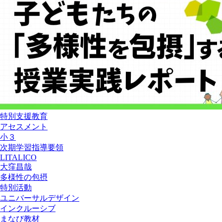
特別支援教育
アセスメント
小３
次期学習指導要領
LITALICO
大窪昌哉
多様性の包摂
特別活動
ユニバーサルデザイン
インクルーシブ
まなび教材