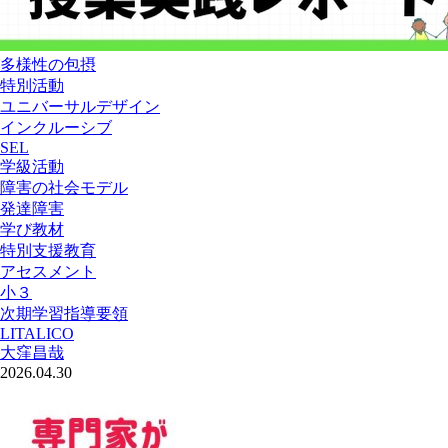
多様性の包摂
特別活動
ユニバーサルデザイン
インクルーシブ
SEL
学級活動
障害の社会モデル
発達障害
学び教材
特別支援教育
アセスメント
小３
次期学習指導要領
LITALICO
大窪昌哉
2026.04.30