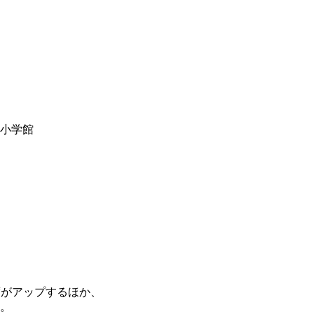
y小学館
度がアップするほか、
。