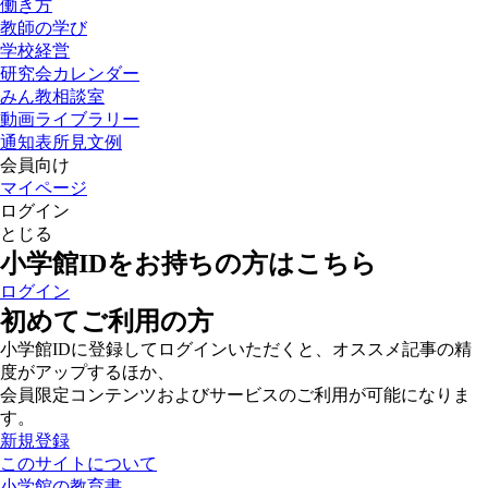
働き方
教師の学び
学校経営
研究会カレンダー
みん教相談室
動画ライブラリー
通知表所見文例
会員向け
マイページ
ログイン
とじる
小学館IDをお持ちの方はこちら
ログイン
初めてご利用の方
小学館IDに登録してログインいただくと、オススメ記事の精
度がアップするほか、
会員限定コンテンツおよびサービスのご利用が可能になりま
す。
新規登録
このサイトについて
小学館の教育書