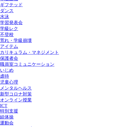
ギフテッド
ダンス
水泳
学習発表会
学級レク
不登校
荒れ・学級崩壊
アイテム
カリキュラム・マネジメント
保護者会
職員室コミュニケーション
いじめ
虐待
児童心理
メンタルヘルス
新型コロナ対策
オンライン授業
ICT
特別支援
組体操
運動会