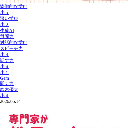
協働的な学び
小５
深い学び
小２
生成AI
質問力
対話的な学び
スピーチ力
小３
話す力
小６
小１
Gem
聞く力
鈴木優太
小４
2026.05.14