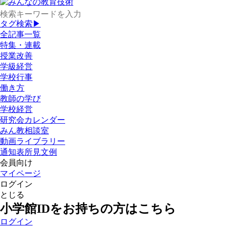
タグ検索▶
全記事一覧
特集・連載
授業改善
学級経営
学校行事
働き方
教師の学び
学校経営
研究会カレンダー
みん教相談室
動画ライブラリー
通知表所見文例
会員向け
マイページ
ログイン
とじる
小学館IDをお持ちの方はこちら
ログイン