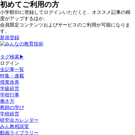
初めてご利用の方
小学館IDに登録してログインいただくと、オススメ記事の精
度がアップするほか、
会員限定コンテンツおよびサービスのご利用が可能になりま
す。
新規登録
タグ検索▶
ログイン
全記事一覧
特集・連載
授業改善
学級経営
学校行事
働き方
教師の学び
学校経営
研究会カレンダー
みん教相談室
動画ライブラリー