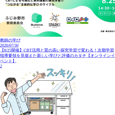
教師の学び
2026/07/30
【8/25開催】CBT活用と質の高い探究学習で変わる！次期学習
指導要領を見据えた新しい学びと評価のカタチ【オンラインイ
ベント】
2