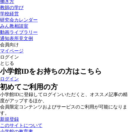
働き方
教師の学び
学校経営
研究会カレンダー
みん教相談室
動画ライブラリー
通知表所見文例
会員向け
マイページ
ログイン
とじる
小学館IDをお持ちの方はこちら
ログイン
初めてご利用の方
小学館IDに登録してログインいただくと、オススメ記事の精
度がアップするほか、
会員限定コンテンツおよびサービスのご利用が可能になりま
す。
新規登録
このサイトについて
小学館の教育書