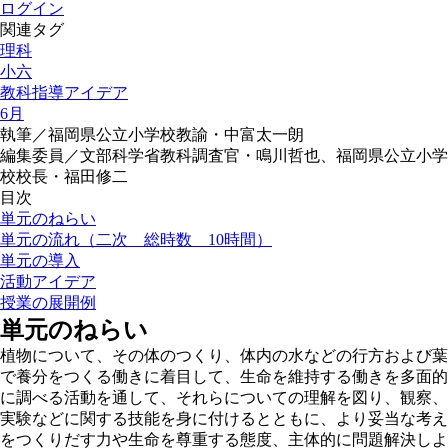
ログイン
関連タグ
理科
小六
教科指導アイデア
6月
執筆／福岡県公立小学校教諭・中富太一朗
編集委員／文部科学省教科調査官・鳴川哲也、福岡県公立小学
校校長・福田修二
目次
単元のねらい
単元の流れ（二次 総時数 10時間）
単元の導入
活動アイデア
授業の展開例
単元のねらい
植物について、その体のつくり、体内の水などの行方および葉
で養分をつくる働きに着目して、生命を維持する働きを多面的
に調べる活動を通して、それらについての理解を図り、観察、
実験などに関する技能を身に付けるとともに、より妥当な考え
をつくりだす力や生命を尊重する態度、主体的に問題解決しよ