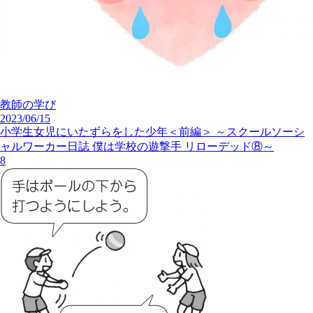
教師の学び
2023/06/15
小学生女児にいたずらをした少年＜前編＞ ～スクールソーシ
ャルワーカー日誌 僕は学校の遊撃手 リローデッド⑧～
8