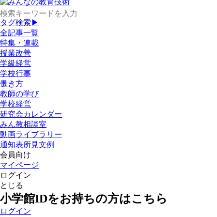
タグ検索▶
全記事一覧
特集・連載
授業改善
学級経営
学校行事
働き方
教師の学び
学校経営
研究会カレンダー
みん教相談室
動画ライブラリー
通知表所見文例
会員向け
マイページ
ログイン
とじる
小学館IDをお持ちの方はこちら
ログイン