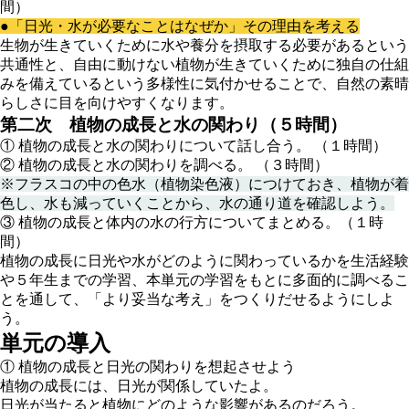
間）
●「日光・水が必要なことはなぜか」その理由を考える
生物が生きていくために水や養分を摂取する必要があるという
共通性と、自由に動けない植物が生きていくために独自の仕組
みを備えているという多様性に気付かせることで、自然の素晴
らしさに目を向けやすくなります。
第二次 植物の成長と水の関わり（５時間）
① 植物の成長と水の関わりについて話し合う。 （１時間）
② 植物の成長と水の関わりを調べる。 （３時間）
※フラスコの中の色水（植物染色液）につけておき、植物が着
色し、水も減っていくことから、水の通り道を確認しよう。
③ 植物の成長と体内の水の行方についてまとめる。（１時
間）
植物の成長に日光や水がどのように関わっているかを生活経験
や５年生までの学習、本単元の学習をもとに多面的に調べるこ
とを通して、「より妥当な考え」をつくりだせるようにしよ
う。
単元の導入
① 植物の成長と日光の関わりを想起させよう
植物の成長には、日光が関係していたよ。
日光が当たると植物にどのような影響があるのだろう。