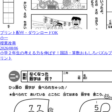
プリント配付・ダウンロードOK
小一
授業改善
2026/08/06
小学２年生の考える力を伸ばす！国語・算数おもしろパズルプ
リント