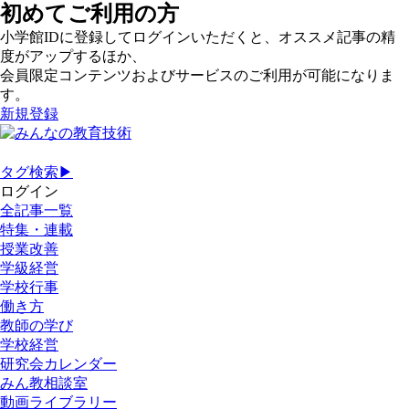
初めてご利用の方
小学館IDに登録してログインいただくと、オススメ記事の精
度がアップするほか、
会員限定コンテンツおよびサービスのご利用が可能になりま
す。
新規登録
タグ検索▶
ログイン
全記事一覧
特集・連載
授業改善
学級経営
学校行事
働き方
教師の学び
学校経営
研究会カレンダー
みん教相談室
動画ライブラリー