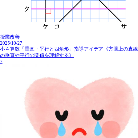
授業改善
2025/10/27
小４算数「垂直・平行と四角形」指導アイデア《方眼上の直線
の垂直や平行の関係を理解する》
7