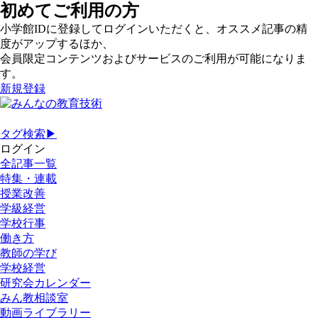
初めてご利用の方
小学館IDに登録してログインいただくと、オススメ記事の精
度がアップするほか、
会員限定コンテンツおよびサービスのご利用が可能になりま
す。
新規登録
タグ検索▶
ログイン
全記事一覧
特集・連載
授業改善
学級経営
学校行事
働き方
教師の学び
学校経営
研究会カレンダー
みん教相談室
動画ライブラリー