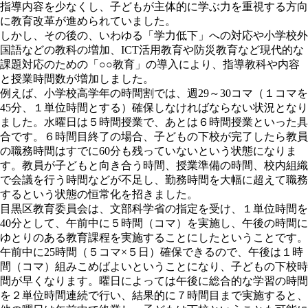
指導内容を少なくし、子どもが主体的に学ぶ力を重視する方向
に教育改革が進められていました。
しかし、その後の、いわゆる「学力低下」への対応や小学校外
国語などの教科の増加、ICT活用教育や防災教育など現代的な
課題対応のための「○○教育」の導入により、指導教科や内容
と授業時間数が増加しました。
例えば、小学校高学年の時間割では、週29～30コマ（１コマを
45分、１単位時間とする）確保しなければならない状況となり
ました。水曜日は５時間授業で、あとは６時間授業といった具
合です。６時間目終了の場合、子どもの下校が完了したら教員
の職務時間はすでに60分も残っていないという状態になりま
す。教員が子どもと向き合う時間、授業準備の時間、校内組織
で会議を行う時間などが不足し、勤務時間を大幅に超えて職務
するという状態の恒常化を招きました。
目黒区教育委員会は、文部科学省の指定を受け、１単位時間を
40分として、午前中に５時間（コマ）を実施し、午後の時間に
ゆとりのある教育課程を実施することにしたということです。
午前中に25時間（５コマ×５日）確保できるので、午後は１時
間（コマ）組みこめばよいということになり、子どもの下校時
間が早くなります。曜日によっては午後に総合的な学習の時間
を２単位時間連続で行い、結果的に７時間目まで実施すると、