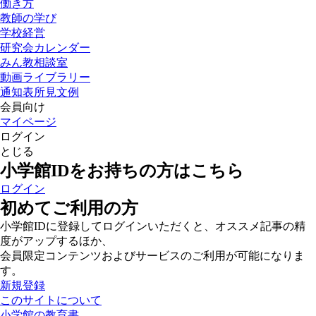
働き方
教師の学び
学校経営
研究会カレンダー
みん教相談室
動画ライブラリー
通知表所見文例
会員向け
マイページ
ログイン
とじる
小学館IDをお持ちの方はこちら
ログイン
初めてご利用の方
小学館IDに登録してログインいただくと、オススメ記事の精
度がアップするほか、
会員限定コンテンツおよびサービスのご利用が可能になりま
す。
新規登録
このサイトについて
小学館の教育書