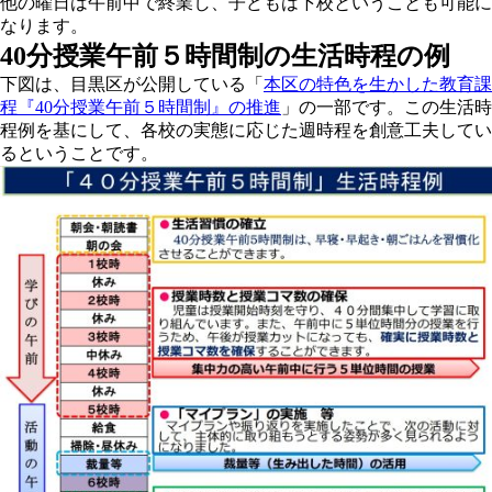
他の曜日は午前中で終業し、子どもは下校ということも可能に
なります。
40分授業午前５時間制の生活時程の例
下図は、目黒区が公開している「
本区の特色を生かした教育課
程『40分授業午前５時間制』の推進
」の一部です。この生活時
程例を基にして、各校の実態に応じた週時程を創意工夫してい
るということです。