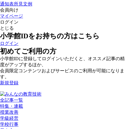
通知表所見文例
会員向け
マイページ
ログイン
とじる
小学館IDをお持ちの方はこちら
ログイン
初めてご利用の方
小学館IDに登録してログインいただくと、オススメ記事の精
度がアップするほか、
会員限定コンテンツおよびサービスのご利用が可能になりま
す。
新規登録
全記事一覧
特集・連載
授業改善
学級経営
学校行事