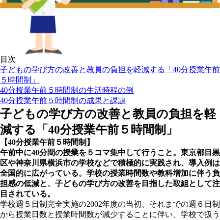
目次
子どもの学び方の改善と教員の負担を軽減する「40分授業午前
５時間制」
40分授業午前５時間制の生活時程の例
40分授業午前５時間制の成果と課題
子どもの学び方の改善と教員の負担を軽
減する「40分授業午前５時間制」
【40分授業午前５時間制】
午前中に40分間の授業を５コマ集中して行うこと。東京都目黒
区や神奈川県横浜市の学校などで積極的に実践され、導入例は
全国的に広がっている。学校の授業時間数や教科増加に伴う負
担感の低減と、子どもの学び方の改善を目指した取組として注
目されている。
学校週５日制完全実施の2002年度の当初、それまでの週６日制
から授業日数と授業時間数が減少することに伴い、学校で扱う