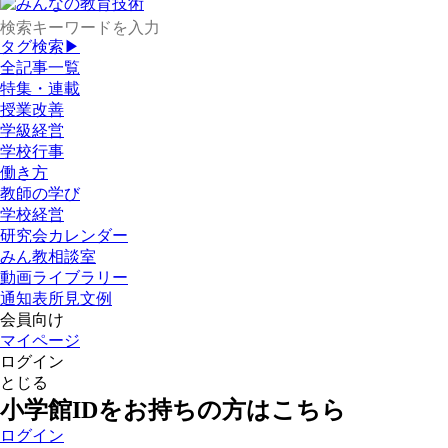
タグ検索▶
全記事一覧
特集・連載
授業改善
学級経営
学校行事
働き方
教師の学び
学校経営
研究会カレンダー
みん教相談室
動画ライブラリー
通知表所見文例
会員向け
マイページ
ログイン
とじる
小学館IDをお持ちの方はこちら
ログイン