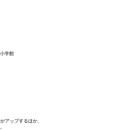
y小学館
度がアップするほか、
。