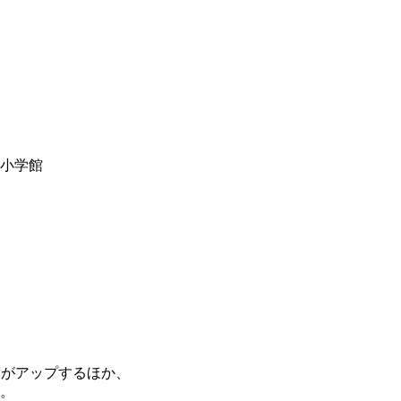
y小学館
度がアップするほか、
。