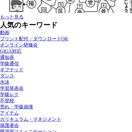
もっと見る
人気のキーワード
動画
プリント配付・ダウンロードOK
オンライン研修会
GIGA対応
通知表
学級通信
ギフテッド
ダンス
水泳
学習発表会
学級レク
不登校
荒れ・学級崩壊
アイテム
カリキュラム・マネジメント
保護者会
職員室コミュニケーション