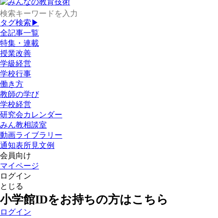
タグ検索▶
全記事一覧
特集・連載
授業改善
学級経営
学校行事
働き方
教師の学び
学校経営
研究会カレンダー
みん教相談室
動画ライブラリー
通知表所見文例
会員向け
マイページ
ログイン
とじる
小学館IDをお持ちの方はこちら
ログイン