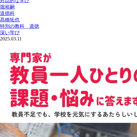
対話的な学び
堀裕嗣
道徳科
髙橋拓也
特別の教科 道徳
深い学び
2025.03.11