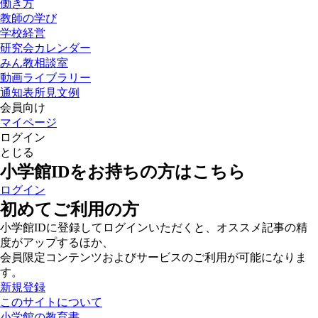
働き方
教師の学び
学校経営
研究会カレンダー
みん教相談室
動画ライブラリー
通知表所見文例
会員向け
マイページ
ログイン
とじる
小学館IDをお持ちの方はこちら
ログイン
初めてご利用の方
小学館IDに登録してログインいただくと、オススメ記事の精
度がアップするほか、
会員限定コンテンツおよびサービスのご利用が可能になりま
す。
新規登録
このサイトについて
小学館の教育書