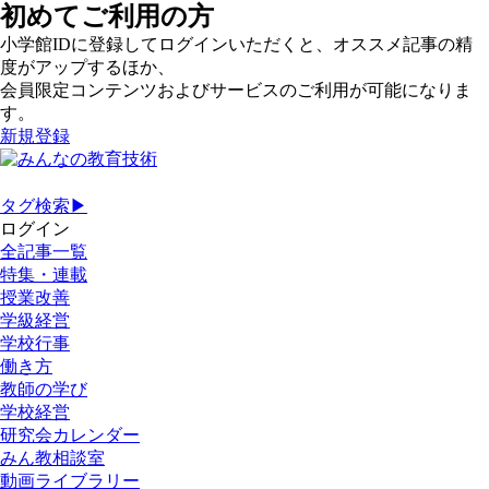
初めてご利用の方
小学館IDに登録してログインいただくと、オススメ記事の精
度がアップするほか、
会員限定コンテンツおよびサービスのご利用が可能になりま
す。
新規登録
タグ検索▶
ログイン
全記事一覧
特集・連載
授業改善
学級経営
学校行事
働き方
教師の学び
学校経営
研究会カレンダー
みん教相談室
動画ライブラリー