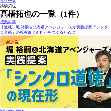
タグ一覧
髙橋拓也
髙橋拓也の一覧（1件）
授業改善
【連載】堀 裕嗣＆北海道アベンジャーズが実践提案「シンク
ロ道徳」の現在形 ♯８ 何かをつくるために