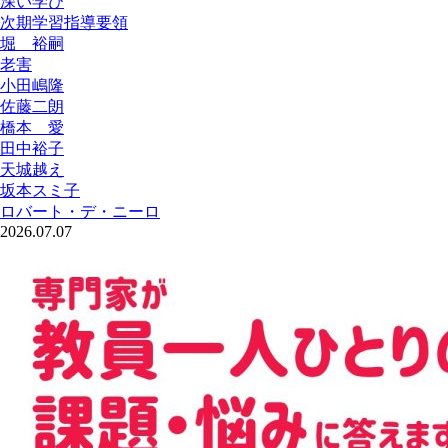
深い学び
次期学習指導要領
堀 裕嗣
老害
小田嶋隆
佐藤二朗
橋本 愛
田中裕子
天城越え
坂本スミ子
ロバート・デ・ニーロ
2026.07.07