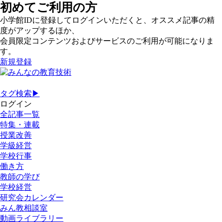
初めてご利用の方
小学館IDに登録してログインいただくと、オススメ記事の精
度がアップするほか、
会員限定コンテンツおよびサービスのご利用が可能になりま
す。
新規登録
タグ検索▶
ログイン
全記事一覧
特集・連載
授業改善
学級経営
学校行事
働き方
教師の学び
学校経営
研究会カレンダー
みん教相談室
動画ライブラリー