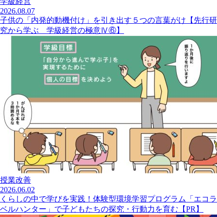
学級経営
2026.08.07
子供の「内発的動機付け」を引き出す５つの言葉がけ【先行研
究から学ぶ 学級経営の極意Ⅳ⑥】
授業改善
2026.06.02
くらしの中で学びを実践！体験型環境学習プログラム「エコラ
ベルハンター」で子どもたちの探究・行動力を育む【PR】