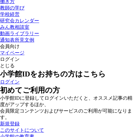
働き方
教師の学び
学校経営
研究会カレンダー
みん教相談室
動画ライブラリー
通知表所見文例
会員向け
マイページ
ログイン
とじる
小学館IDをお持ちの方はこちら
ログイン
初めてご利用の方
小学館IDに登録してログインいただくと、オススメ記事の精
度がアップするほか、
会員限定コンテンツおよびサービスのご利用が可能になりま
す。
新規登録
このサイトについて
小学館の教育書