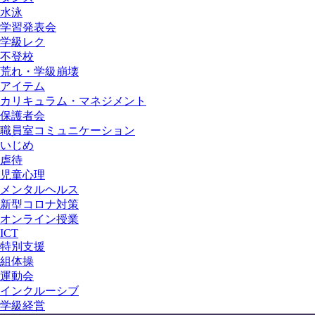
水泳
学習発表会
学級レク
不登校
荒れ・学級崩壊
アイテム
カリキュラム・マネジメント
保護者会
職員室コミュニケーション
いじめ
虐待
児童心理
メンタルヘルス
新型コロナ対策
オンライン授業
ICT
特別支援
組体操
運動会
インクルーシブ
学級経営