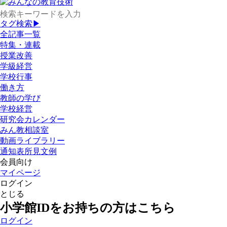
タグ検索▶
全記事一覧
特集・連載
授業改善
学級経営
学校行事
働き方
教師の学び
学校経営
研究会カレンダー
みん教相談室
動画ライブラリー
通知表所見文例
会員向け
マイページ
ログイン
とじる
小学館IDをお持ちの方はこちら
ログイン