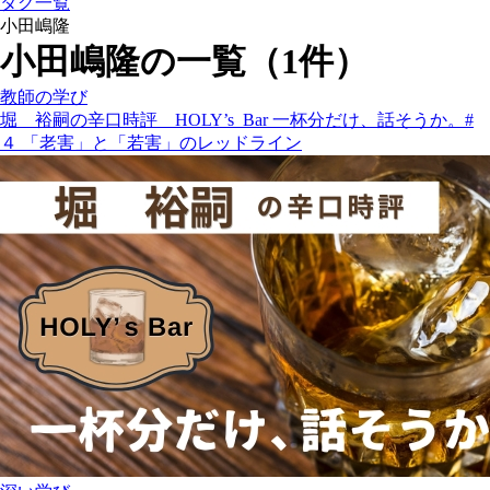
タグ一覧
小田嶋隆
小田嶋隆の一覧（1件）
教師の学び
堀 裕嗣の辛口時評 HOLY’s Bar 一杯分だけ、話そうか。#
４ 「老害」と「若害」のレッドライン