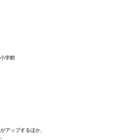
y小学館
度がアップするほか、
。