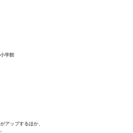
y小学館
度がアップするほか、
。