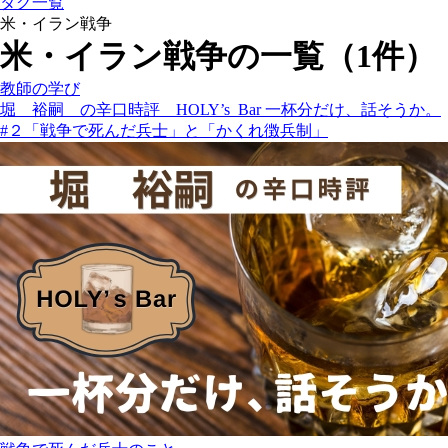
タグ一覧
米・イラン戦争
米・イラン戦争の一覧（1件）
教師の学び
堀 裕嗣 の辛口時評 HOLY’s Bar 一杯分だけ、話そうか。
#２「戦争で死んだ兵士」と「かくれ徴兵制」