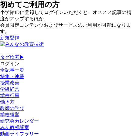
初めてご利用の方
小学館IDに登録してログインいただくと、オススメ記事の精
度がアップするほか、
会員限定コンテンツおよびサービスのご利用が可能になりま
す。
新規登録
タグ検索▶
ログイン
全記事一覧
特集・連載
授業改善
学級経営
学校行事
働き方
教師の学び
学校経営
研究会カレンダー
みん教相談室
動画ライブラリー