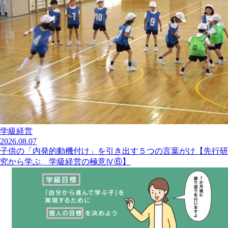
学級経営
2026.08.07
子供の「内発的動機付け」を引き出す５つの言葉がけ【先行研
究から学ぶ 学級経営の極意Ⅳ⑥】