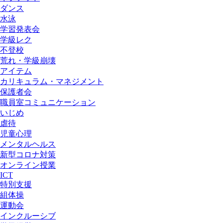
ダンス
水泳
学習発表会
学級レク
不登校
荒れ・学級崩壊
アイテム
カリキュラム・マネジメント
保護者会
職員室コミュニケーション
いじめ
虐待
児童心理
メンタルヘルス
新型コロナ対策
オンライン授業
ICT
特別支援
組体操
運動会
インクルーシブ