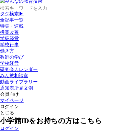
タグ検索▶
全記事一覧
特集・連載
授業改善
学級経営
学校行事
働き方
教師の学び
学校経営
研究会カレンダー
みん教相談室
動画ライブラリー
通知表所見文例
会員向け
マイページ
ログイン
とじる
小学館IDをお持ちの方はこちら
ログイン