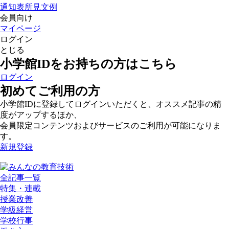
通知表所見文例
会員向け
マイページ
ログイン
とじる
小学館IDをお持ちの方はこちら
ログイン
初めてご利用の方
小学館IDに登録してログインいただくと、オススメ記事の精
度がアップするほか、
会員限定コンテンツおよびサービスのご利用が可能になりま
す。
新規登録
全記事一覧
特集・連載
授業改善
学級経営
学校行事