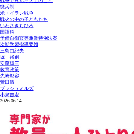
戦争で死んだ兵士のこと
徴兵制
米・イラン戦争
戦火の中の子どもたち
いわさきちひろ
国語科
予備自衛官等兼業特例法案
次期学習指導要領
三島由紀夫
堀 裕嗣
安藤輝三
教育政策
先崎彰容
鷲田清一
ブッシュミルズ
小泉吉宏
2026.06.14