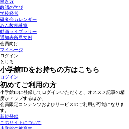
働き方
教師の学び
学校経営
研究会カレンダー
みん教相談室
動画ライブラリー
通知表所見文例
会員向け
マイページ
ログイン
とじる
小学館IDをお持ちの方はこちら
ログイン
初めてご利用の方
小学館IDに登録してログインいただくと、オススメ記事の精
度がアップするほか、
会員限定コンテンツおよびサービスのご利用が可能になりま
す。
新規登録
このサイトについて
小学館の教育書