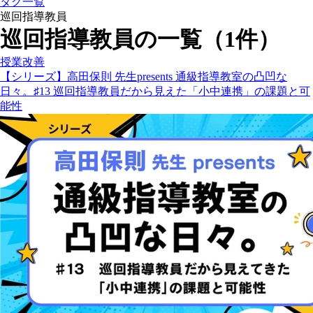
タグ一覧
巡回指導教員
巡回指導教員の一覧（1件）
授業改善
【シリーズ】高田保則 先生presents 通級指導教室の凸凹な
日々。♯13 巡回指導教員だから見えた「小中連携」の課題と可
能性