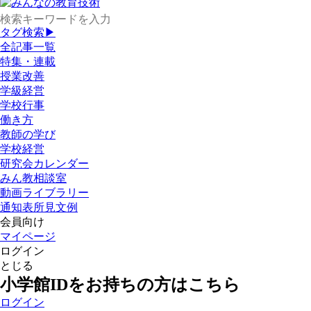
タグ検索▶
全記事一覧
特集・連載
授業改善
学級経営
学校行事
働き方
教師の学び
学校経営
研究会カレンダー
みん教相談室
動画ライブラリー
通知表所見文例
会員向け
マイページ
ログイン
とじる
小学館IDをお持ちの方はこちら
ログイン