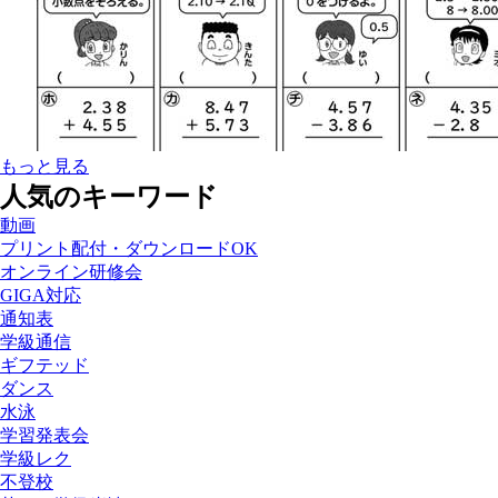
もっと見る
人気のキーワード
動画
プリント配付・ダウンロードOK
オンライン研修会
GIGA対応
通知表
学級通信
ギフテッド
ダンス
水泳
学習発表会
学級レク
不登校