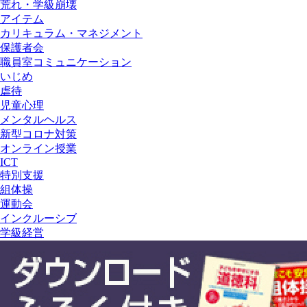
荒れ・学級崩壊
アイテム
カリキュラム・マネジメント
保護者会
職員室コミュニケーション
いじめ
虐待
児童心理
メンタルヘルス
新型コロナ対策
オンライン授業
ICT
特別支援
組体操
運動会
インクルーシブ
学級経営