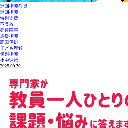
巡回指導教員
巡回指導
特別支援
不登校
発達障害
通級指導
高田保則
子ども理解
個別指導
小中連携
2025.09.30