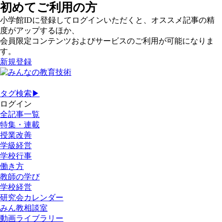
初めてご利用の方
小学館IDに登録してログインいただくと、オススメ記事の精
度がアップするほか、
会員限定コンテンツおよびサービスのご利用が可能になりま
す。
新規登録
タグ検索▶
ログイン
全記事一覧
特集・連載
授業改善
学級経営
学校行事
働き方
教師の学び
学校経営
研究会カレンダー
みん教相談室
動画ライブラリー