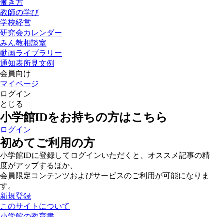
働き方
教師の学び
学校経営
研究会カレンダー
みん教相談室
動画ライブラリー
通知表所見文例
会員向け
マイページ
ログイン
とじる
小学館IDをお持ちの方はこちら
ログイン
初めてご利用の方
小学館IDに登録してログインいただくと、オススメ記事の精
度がアップするほか、
会員限定コンテンツおよびサービスのご利用が可能になりま
す。
新規登録
このサイトについて
小学館の教育書