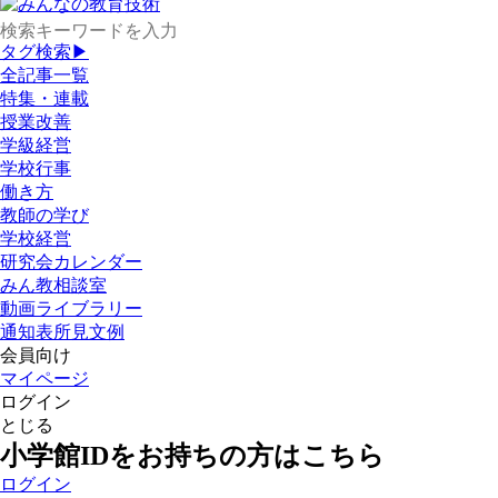
タグ検索▶
全記事一覧
特集・連載
授業改善
学級経営
学校行事
働き方
教師の学び
学校経営
研究会カレンダー
みん教相談室
動画ライブラリー
通知表所見文例
会員向け
マイページ
ログイン
とじる
小学館IDをお持ちの方はこちら
ログイン