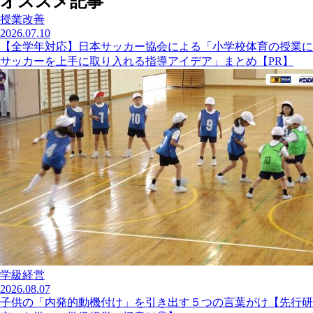
オススメ記事
授業改善
2026.07.10
【全学年対応】日本サッカー協会による「小学校体育の授業に
サッカーを上手に取り入れる指導アイデア」まとめ【PR】
学級経営
2026.08.07
子供の「内発的動機付け」を引き出す５つの言葉がけ【先行研