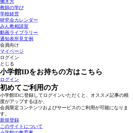
働き方
教師の学び
学校経営
研究会カレンダー
みん教相談室
動画ライブラリー
通知表所見文例
会員向け
マイページ
ログイン
とじる
小学館IDをお持ちの方はこちら
ログイン
初めてご利用の方
小学館IDに登録してログインいただくと、オススメ記事の精
度がアップするほか、
会員限定コンテンツおよびサービスのご利用が可能になりま
す。
新規登録
このサイトについて
小学館の教育書