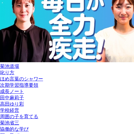
菊池道場
叱り方
ほめ言葉のシャワー
次期学習指導要領
成長ノート
田中麻莉子
高田ゆり彩
学校経営
周囲の子を育てる
菊池省三
協働的な学び