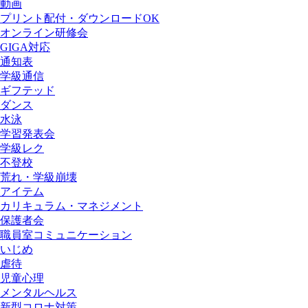
動画
プリント配付・ダウンロードOK
オンライン研修会
GIGA対応
通知表
学級通信
ギフテッド
ダンス
水泳
学習発表会
学級レク
不登校
荒れ・学級崩壊
アイテム
カリキュラム・マネジメント
保護者会
職員室コミュニケーション
いじめ
虐待
児童心理
メンタルヘルス
新型コロナ対策