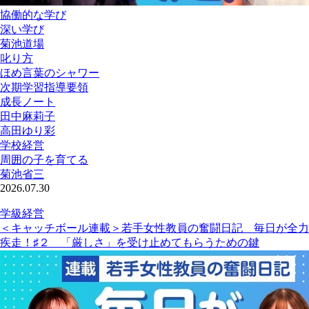
協働的な学び
深い学び
菊池道場
叱り方
ほめ言葉のシャワー
次期学習指導要領
成長ノート
田中麻莉子
高田ゆり彩
学校経営
周囲の子を育てる
菊池省三
2026.07.30
学級経営
＜キャッチボール連載＞若手女性教員の奮闘日記 毎日が全力
疾走！♯２ 「厳しさ」を受け止めてもらうための鍵