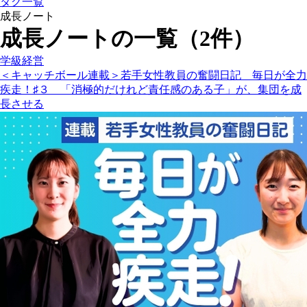
タグ一覧
成長ノート
成長ノートの一覧（2件）
学級経営
＜キャッチボール連載＞若手女性教員の奮闘日記 毎日が全力
疾走！♯３ 「消極的だけれど責任感のある子」が、集団を成
長させる