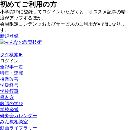
初めてご利用の方
小学館IDに登録してログインいただくと、オススメ記事の精
度がアップするほか、
会員限定コンテンツおよびサービスのご利用が可能になりま
す。
新規登録
タグ検索▶
ログイン
全記事一覧
特集・連載
授業改善
学級経営
学校行事
働き方
教師の学び
学校経営
研究会カレンダー
みん教相談室
動画ライブラリー